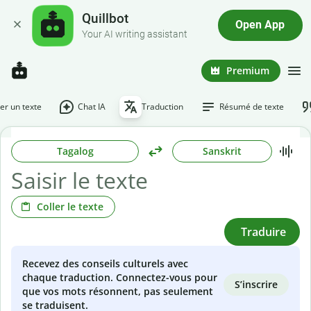
Quillbot
Open App
Your AI writing assistant
Premium
r un texte
Chat IA
Traduction
Résumé de texte
Tagalog
Sanskrit
Coller le texte
Traduire
Recevez des conseils culturels avec
chaque traduction. Connectez-vous pour
S’inscrire
que vos mots résonnent, pas seulement
se traduisent.