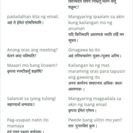
किञ्चिदयं विषयं निश्चितुं मेलनं कर्तुं
शक्नुम:?
padadalhan kita ng email.
Mangyaring ipaalam sa akin
अहं ते ईमेलं प्रेषयिष्यामि।
kung kailangan mo ng
स
anuman
B
यदि किञ्चिदपि आवश्यकं भवति तर्हि मम
स
सूचय।
O
Anong oras ang meeting?
Ginagawa ko ito
आ
मेलनं कदा भविष्यति?
अहं तस्मिन्कारेण युक्तः/युक्ता अस्मि।
Maaari mo bang linawin?
Kailangan ko ng mas
श
कृपया स्पष्टीकर्तुं शक्नोषि?
maraming oras para tapusin
ang gawaing ito
S
अस्य कार्यस्य समापनाय अधिकः कालः
h
आवश्यकः।
न
Salamat sa iyong tulong!
Mangyaring magpadala sa
सहाय्यार्थं धन्यवादः!
akin ng isang email
कृपया ईमेलं प्रेषय।
Pag-usapan natin ito
Pwede bang ulitin mo yan?
mamaya
ततः पुनरुक्तिं कुरु।
वयं एतत् पश्चात् चर्चयामः।