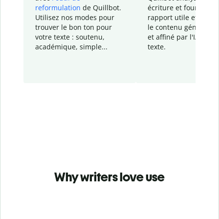
reformulation
de Quillbot.
écriture et fournit un
Utilisez nos modes pour
rapport
utile et détail
trouver le bon ton pour
le contenu généré
par
votre texte : soutenu,
et affiné par l'IA dans
académique, simple...
texte.
Why writers love use