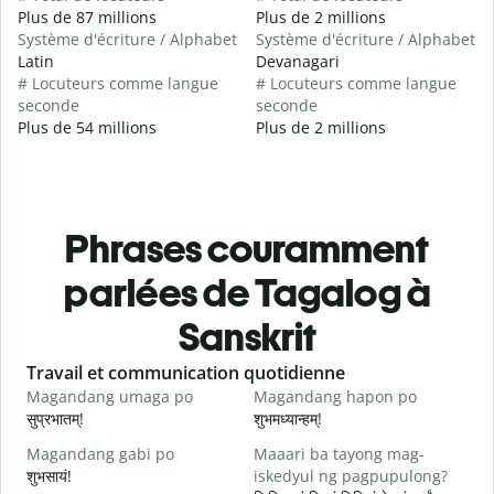
Plus de 87 millions
Plus de 2 millions
Système d'écriture / Alphabet
Système d'écriture / Alphabet
Latin
Devanagari
# Locuteurs comme langue
# Locuteurs comme langue
seconde
seconde
Plus de 54 millions
Plus de 2 millions
Phrases couramment
parlées de Tagalog à
Sanskrit
Slide 1 of 6
Travail et communication quotidienne
S
Magandang umaga po
Magandang hapon po
H
सुप्रभातम्!
शुभमध्यान्हम्!
न
Magandang gabi po
Maaari ba tayong mag-
A
शुभसायं!
iskedyul ng pagpupulong?
म