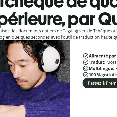
Tchèque de qua
périeure, par Qu
uisez des documents entiers de Tagalog vers le Tchèque ou
og en quelques secondes avec l'outil de traduction haute qu
Alimenté par 
Traduit:
Mots
Multilingue:
100 % gratuit
Passez à Pre