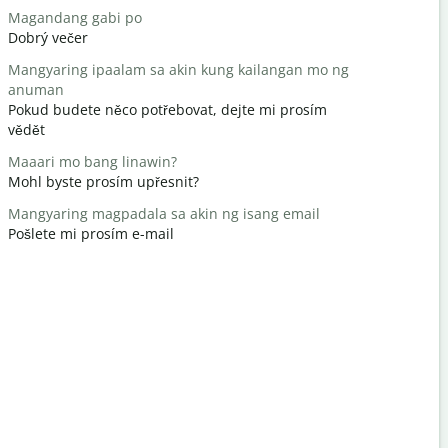
Magandang gabi po
Hello / Hi
Dobrý večer
Ahoj / Aho
Mangyaring ipaalam sa akin kung kailangan mo ng
kamusta k
anuman
Jak se mát
Pokud budete něco potřebovat, dejte mi prosím
Bahala ka
vědět
nemáš zač
Maaari mo bang linawin?
Paumanhin
Mohl byste prosím upřesnit?
Promiňte 
Mangyaring magpadala sa akin ng isang email
Saan ang p
Pošlete mi prosím e-mail
Kde je nejb