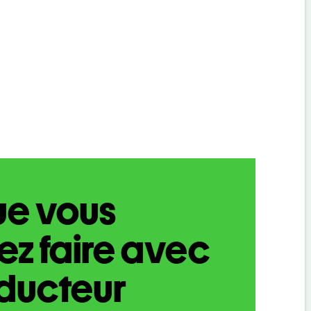
ue vous
z faire avec
aducteur