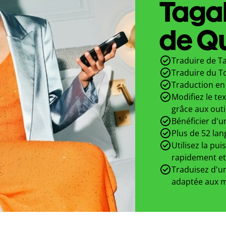
Taga
de Qu
Traduire de T
Traduire du T
Traduction en 
Modifiez le te
grâce aux outi
Bénéficier d'u
Plus de 52 lan
Utilisez la pui
rapidement et
Traduisez d'un
adaptée aux m