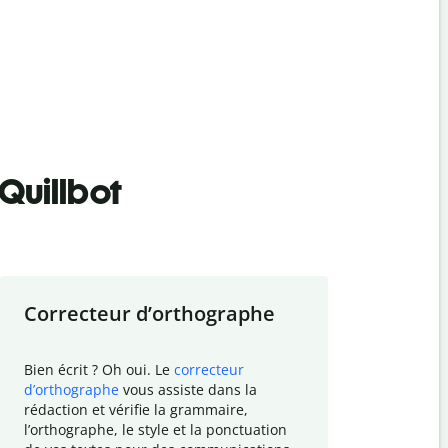
Quillbot
Correcteur d
’
orthographe
Résumer
Bien écrit ? Oh oui. Le
correcteur
Besoin de r
d
’
orthographe
vous assiste dans la
simplifier v
rédaction et vérifie la grammaire,
vos travaux
l
’
orthographe, le style et la ponctuation
résumé de t