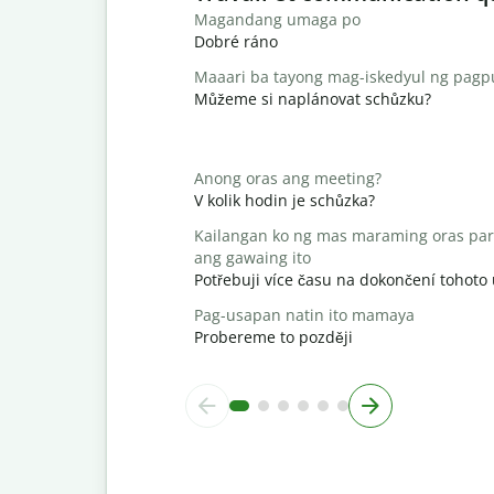
Magandang umaga po
Dobré ráno
Maaari ba tayong mag-iskedyul ng pag
Můžeme si naplánovat schůzku?
Anong oras ang meeting?
V kolik hodin je schůzka?
Kailangan ko ng mas maraming oras par
ang gawaing ito
Potřebuji více času na dokončení tohoto
Pag-usapan natin ito mamaya
Probereme to později