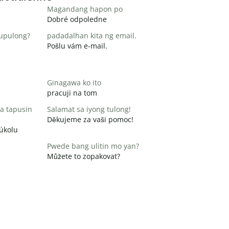
Magandang hapon po
Dobré odpoledne
pupulong?
padadalhan kita ng email.
Pošlu vám e-mail.
Ginagawa ko ito
pracuji na tom
a tapusin
Salamat sa iyong tulong!
Děkujeme za vaši pomoc!
 úkolu
Pwede bang ulitin mo yan?
Můžete to zopakovat?