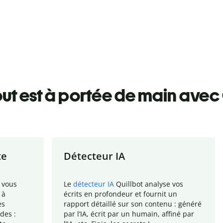
ut est à portée de main avec 
te
Détecteur IA
 vous
Le
détecteur IA
Quillbot analyse vos
 à
écrits en profondeur et fournit un
es
rapport
détaillé sur son contenu : généré
des :
par l
’
IA, écrit par un humain, affiné par