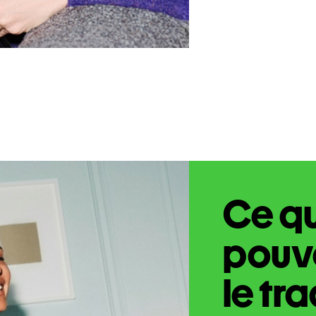
Ce q
pouve
le tr