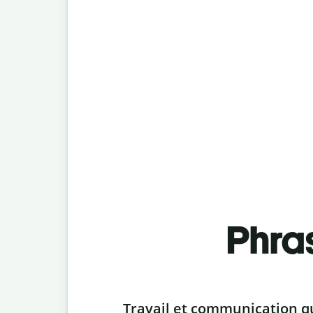
Phra
Slide 1 of 6
Travail et communication q