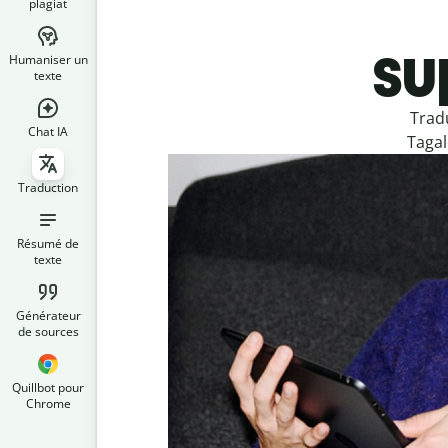
plagiat
su
Humaniser un
texte
Trad
Chat IA
Tagal
Traduction
Résumé de
texte
Générateur
de sources
Quillbot pour
Chrome