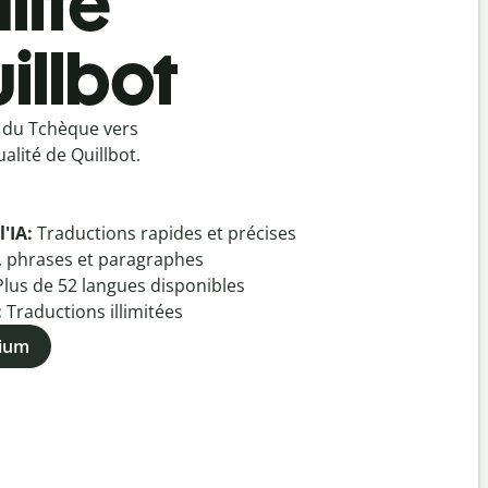
lité
illbot
 du Tchèque vers
alité de Quillbot.
l'IA:
Traductions rapides et précises
, phrases et paragraphes
Plus de
52
langues disponibles
:
Traductions illimitées
mium