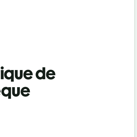
tique de
èque