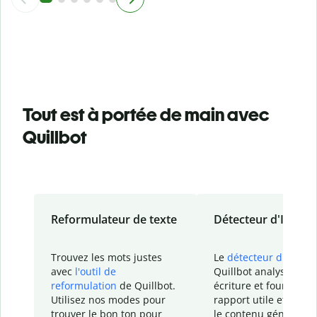
Tout est à portée de main avec
Quillbot
Reformulateur de texte
Détecteur d'IA
Trouvez les mots justes
Le
détecteur d'IA
de
avec
l'outil de
Quillbot analyse votr
reformulation
de Quillbot.
écriture et fournit un
Utilisez nos modes pour
rapport
utile et détail
trouver le bon ton pour
le contenu généré
par