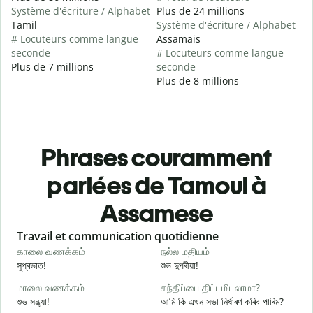
Système d'écriture / Alphabet
Plus de 24 millions
Tamil
Système d'écriture / Alphabet
# Locuteurs comme langue
Assamais
seconde
# Locuteurs comme langue
Plus de 7 millions
seconde
Plus de 8 millions
Phrases couramment
parlées de Tamoul à
Assamese
Slide 1 of 6
Travail et communication quotidienne
S
காலை வணக்கம்
நல்ல மதியம்
வ
সুপ্ৰভাত!
শুভ দুপৰীয়া!
ন
மாலை வணக்கம்
சந்திப்பை திட்டமிடலாமா?
எ
শুভ সন্ধ্যা!
আমি কি এখন সভা নিৰ্ধাৰণ কৰিব পাৰিম?
ম