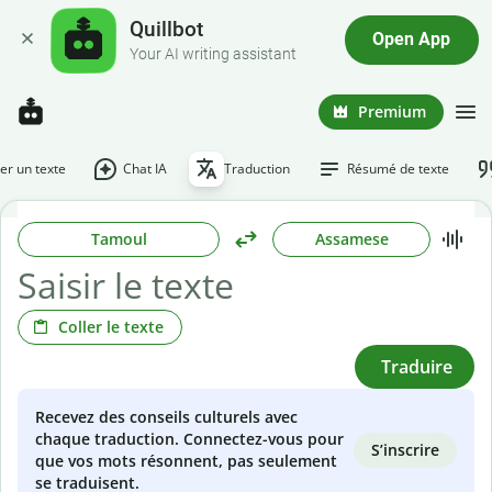
Quillbot
Open App
Your AI writing assistant
Premium
r un texte
Chat IA
Traduction
Résumé de texte
Tamoul
Assamese
Coller le texte
Traduire
Recevez des conseils culturels avec
chaque traduction. Connectez-vous pour
S’inscrire
que vos mots résonnent, pas seulement
se traduisent.