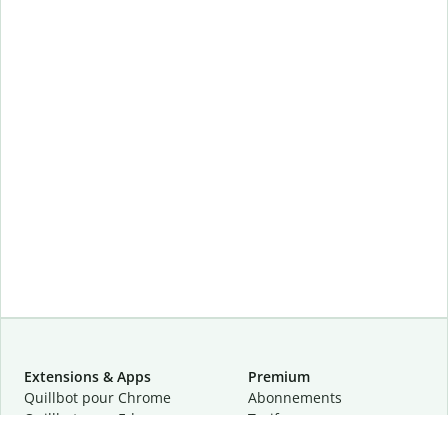
Extensions & Apps
Premium
Quillbot pour Chrome
Abonnements
Quillbot pour Edge
Tarifs
Quillbot pour Safari
Pour les entreprises