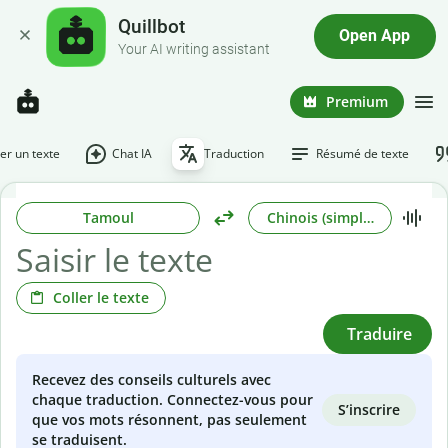
Quillbot
Open App
Your AI writing assistant
Premium
r un texte
Chat IA
Traduction
Résumé de texte
Tamoul
Chinois (simplifié)
Coller le texte
Traduire
Recevez des conseils culturels avec
chaque traduction. Connectez-vous pour
S’inscrire
que vos mots résonnent, pas seulement
se traduisent.