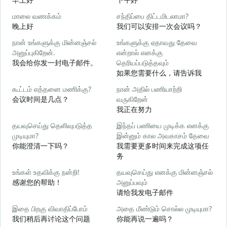
மாலை வணக்கம்
சந்திப்பை திட்டமிடலாமா?
எ
晚上好
我们可以安排一次会议吗？
நான் உங்களுக்கு மின்னஞ்சல்
உங்களுக்கு ஏதாவது தேவை
க
அனுப்புகிறேன்.
என்றால் எனக்கு
我会给你发一封电子邮件。
தெரியப்படுத்தவும்
如果您需要什么，请告诉我
ந
கூட்டம் எத்தனை மணிக்கு?
நான் அதில் பணியாற்றி
会议时间是几点？
வருகிறேன்
ஆ
我正在努力
தயவுசெய்து தெளிவுபடுத்த
இந்தப் பணியை முடிக்க எனக்கு
க
முடியுமா?
இன்னும் கால அவகாசம் தேவை
你能澄清一下吗？
我需要更多时间来完成这项任
务
அ
உங்கள் உதவிக்கு நன்றி!
தயவுசெய்து எனக்கு மின்னஞ்சல்
感谢您的帮助！
அனுப்பவும்
请给我发电子邮件
இதை பிறகு விவாதிப்போம்
அதை மீண்டும் சொல்ல முடியுமா?
我们稍后再讨论这个问题
你能再说一遍吗？