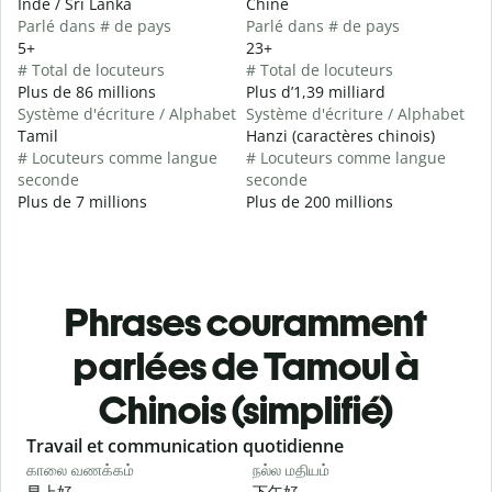
Inde / Sri Lanka
Chine
Parlé dans # de pays
Parlé dans # de pays
5+
23+
# Total de locuteurs
# Total de locuteurs
Plus de 86 millions
Plus d’1,39 milliard
Système d'écriture / Alphabet
Système d'écriture / Alphabet
Tamil
Hanzi (caractères chinois)
# Locuteurs comme langue
# Locuteurs comme langue
seconde
seconde
Plus de 7 millions
Plus de 200 millions
Phrases couramment
parlées de Tamoul à
Chinois (simplifié)
Slide 1 of 6
Travail et communication quotidienne
S
காலை வணக்கம்
நல்ல மதியம்
வ
早上好
下午好