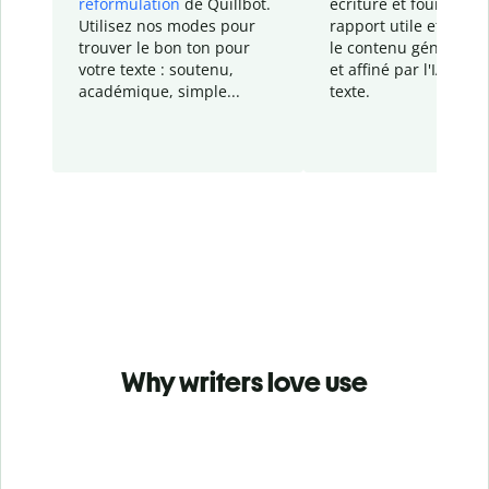
reformulation
de Quillbot.
écriture et fournit un
Utilisez nos modes pour
rapport
utile et détail
trouver le bon ton pour
le contenu généré
par
votre texte : soutenu,
et affiné par l'IA dans
académique, simple...
texte.
Why writers love use