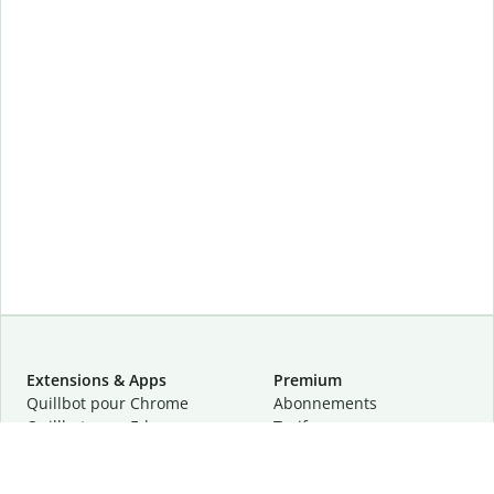
Extensions & Apps
Premium
Quillbot pour Chrome
Abonnements
Quillbot pour Edge
Tarifs
Quillbot pour Safari
Pour les entreprises
Quillbot pour Android
Affiliation