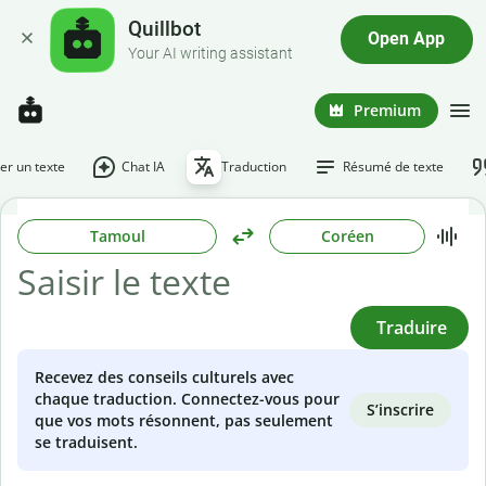
Quillbot
Open App
Your AI writing assistant
Premium
r un texte
Chat IA
Traduction
Résumé de texte
Tamoul
Coréen
Traduire
Recevez des conseils culturels avec
chaque traduction. Connectez-vous pour
S’inscrire
que vos mots résonnent, pas seulement
se traduisent.