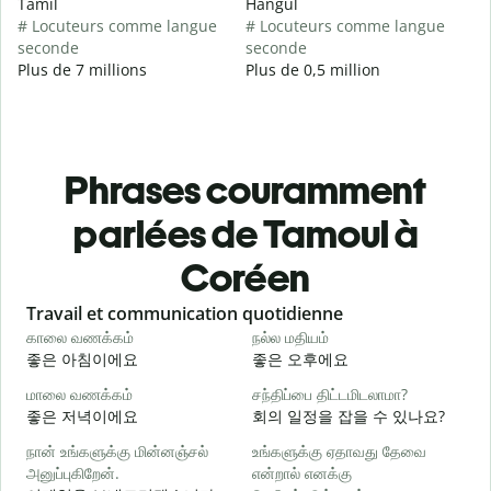
Tamil
Hangul
# Locuteurs comme langue
# Locuteurs comme langue
seconde
seconde
Plus de 7 millions
Plus de 0,5 million
Phrases couramment
parlées de Tamoul à
Coréen
Slide 1 of 6
Travail et communication quotidienne
S
காலை வணக்கம்
நல்ல மதியம்
வ
좋은 아침이에요
좋은 오후에요
மாலை வணக்கம்
சந்திப்பை திட்டமிடலாமா?
எ
좋은 저녁이에요
회의 일정을 잡을 수 있나요?
நான் உங்களுக்கு மின்னஞ்சல்
உங்களுக்கு ஏதாவது தேவை
க
அனுப்புகிறேன்.
என்றால் எனக்கு