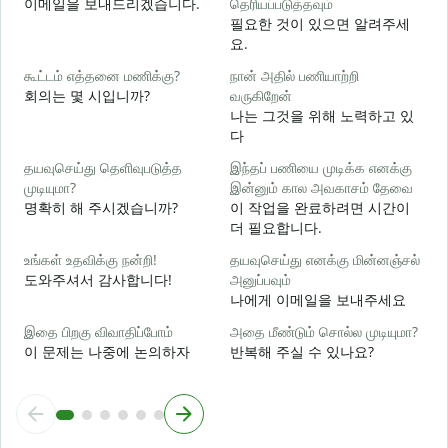
이메일을 보내드리겠습니다.
தெரியப்படுத்தவும்
필요한 것이 있으면 알려주세
ந
요.
கூட்டம் எத்தனை மணிக்கு?
நான் அதில் பணியாற்றி
ஆ
회의는 몇 시입니까?
வருகிறேன்
나는 그것을 위해 노력하고 있
다
க
தயவுசெய்து தெளிவுபடுத்த
இந்தப் பணியை முடிக்க எனக்கு
முடியுமா?
இன்னும் கால அவகாசம் தேவை
அ
명확히 해 주시겠습니까?
이 작업을 완료하려면 시간이
더 필요합니다.
உங்கள் உதவிக்கு நன்றி!
தயவுசெய்து எனக்கு மின்னஞ்சல்
도와주셔서 감사합니다!
அனுப்பவும்
나에게 이메일을 보내주세요
இதை பிறகு விவாதிப்போம்
அதை மீண்டும் சொல்ல முடியுமா?
이 문제는 나중에 논의하자
반복해 주실 수 있나요?