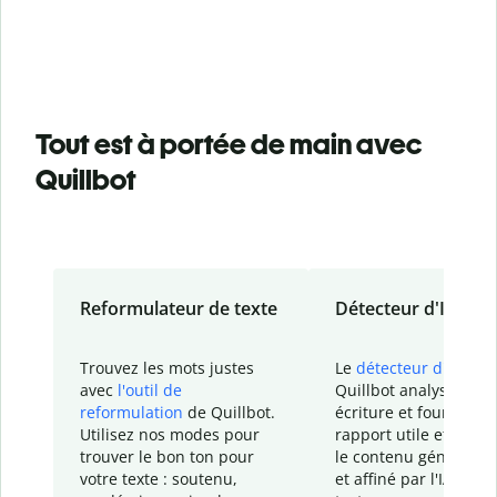
Tout est à portée de main avec
Quillbot
Reformulateur de texte
Détecteur d'IA
Trouvez les mots justes
Le
détecteur d'IA
de
avec
l'outil de
Quillbot analyse votr
reformulation
de Quillbot.
écriture et fournit un
Utilisez nos modes pour
rapport
utile et détail
trouver le bon ton pour
le contenu généré
par
votre texte : soutenu,
et affiné par l'IA dans