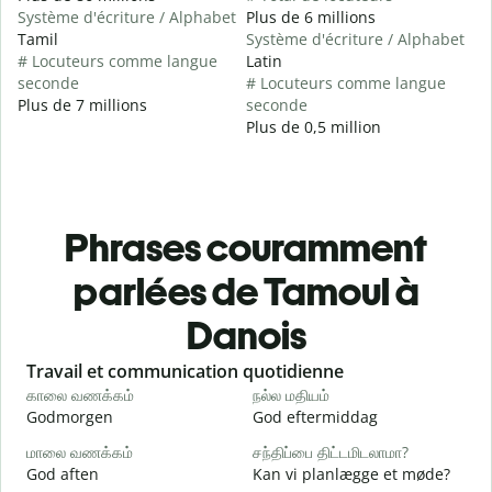
Système d'écriture / Alphabet
Plus de 6 millions
Tamil
Système d'écriture / Alphabet
# Locuteurs comme langue
Latin
seconde
# Locuteurs comme langue
Plus de 7 millions
seconde
Plus de 0,5 million
Phrases couramment
parlées de Tamoul à
Danois
Slide 1 of 6
Travail et communication quotidienne
S
காலை வணக்கம்
நல்ல மதியம்
வ
Godmorgen
God eftermiddag
H
மாலை வணக்கம்
சந்திப்பை திட்டமிடலாமா?
எ
God aften
Kan vi planlægge et møde?
M