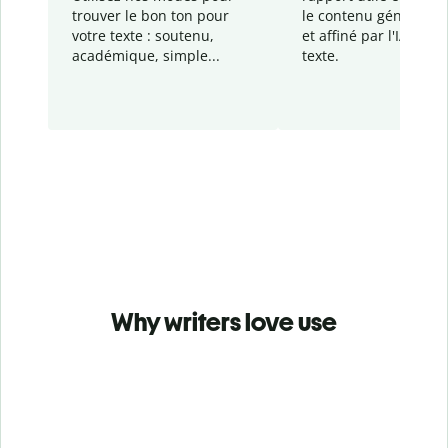
trouver le bon ton pour
le contenu généré
par
votre texte : soutenu,
et affiné par l'IA dans
académique, simple...
texte.
Why writers love use