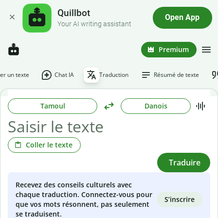
Quillbot
Open App
Your AI writing assistant
Premium
r un texte
Chat IA
Traduction
Résumé de texte
Tamoul
Danois
Coller le texte
Traduire
Recevez des conseils culturels avec
chaque traduction. Connectez-vous pour
S’inscrire
que vos mots résonnent, pas seulement
se traduisent.