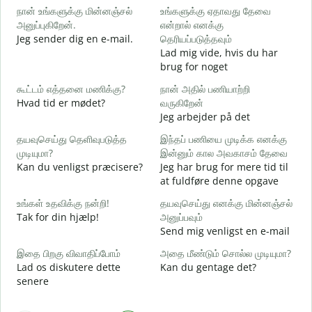
நான் உங்களுக்கு மின்னஞ்சல்
உங்களுக்கு ஏதாவது தேவை
க
அனுப்புகிறேன்.
என்றால் எனக்கு
Jeg sender dig en e-mail.
தெரியப்படுத்தவும்
G
Lad mig vide, hvis du har
ந
brug for noget
D
கூட்டம் எத்தனை மணிக்கு?
நான் அதில் பணியாற்றி
ஆ
Hvad tid er mødet?
வருகிறேன்
J
Jeg arbejder på det
க
தயவுசெய்து தெளிவுபடுத்த
இந்தப் பணியை முடிக்க எனக்கு
F
முடியுமா?
இன்னும் கால அவகாசம் தேவை
Kan du venligst præcisere?
Jeg har brug for mere tid til
அ
at fuldføre denne opgave
H
உங்கள் உதவிக்கு நன்றி!
தயவுசெய்து எனக்கு மின்னஞ்சல்
Tak for din hjælp!
அனுப்பவும்
Send mig venligst en e-mail
இதை பிறகு விவாதிப்போம்
அதை மீண்டும் சொல்ல முடியுமா?
Lad os diskutere dette
Kan du gentage det?
senere