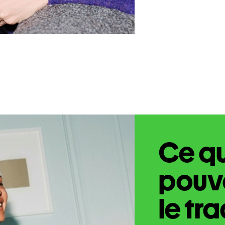
Ce q
pouve
le tr