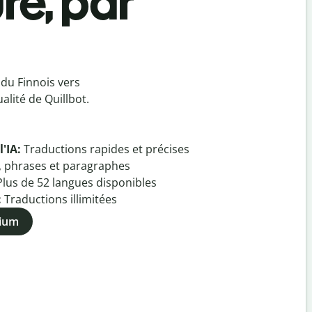
re, par
du Finnois vers
lité de Quillbot.
l'IA:
Traductions rapides et précises
, phrases et paragraphes
Plus de
52
langues disponibles
:
Traductions illimitées
mium