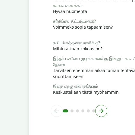
காலை வணக்கம்
Hyvää huomenta
சந்திப்பை திட்டமிடலாமா?
Voimmeko sopia tapaamisen?
கூட்டம் எத்தனை மணிக்கு?
Mihin aikaan kokous on?
இந்தப் பணியை முடிக்க எனக்கு இன்னும் கால
தேவை
Tarvitsen enemmän aikaa tämän tehtäv
suorittamiseen
இதை பிறகு விவாதிப்போம்
Keskustellaan tästä myöhemmin