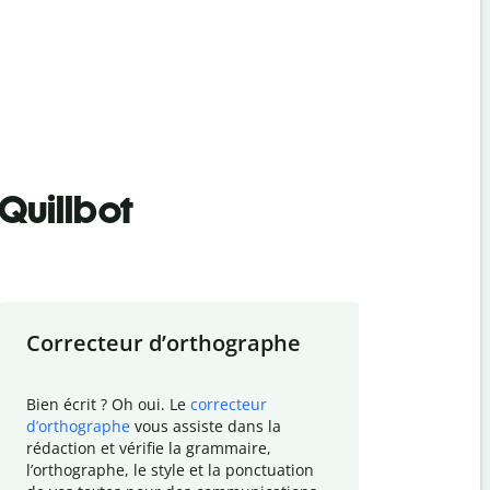
Quillbot
Correcteur d
’
orthographe
Résumer
Bien écrit ? Oh oui. Le
correcteur
Besoin de r
d
’
orthographe
vous assiste dans la
simplifier v
rédaction et vérifie la grammaire,
vos travaux
l
’
orthographe, le style et la ponctuation
résumé de t