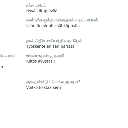
நல்ல மதியம்
Hyvää iltapäivää
நான் உங்களுக்கு மின்னஞ்சல் அனுப்புகிறேன்.
Lähetän sinulle sähköpostia.
நான் அதில் பணியாற்றி வருகிறேன்
Työskentelen sen parissa
 அவகாசம்
உங்கள் உதவிக்கு நன்றி!
Kiitos avustasi!
än
அதை மீண்டும் சொல்ல முடியுமா?
Voitko toistaa sen?