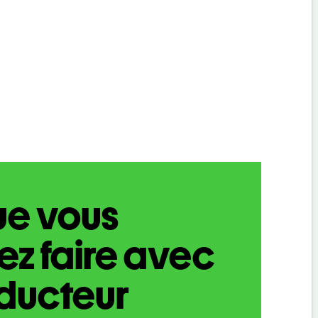
ue vous
z faire avec
aducteur