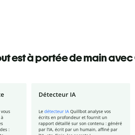
ut est à portée de main avec 
te
Détecteur IA
 vous
Le
détecteur IA
Quillbot analyse vos
 à
écrits en profondeur et fournit un
es
rapport
détaillé sur son contenu : généré
des :
par l
’
IA, écrit par un humain, affiné par