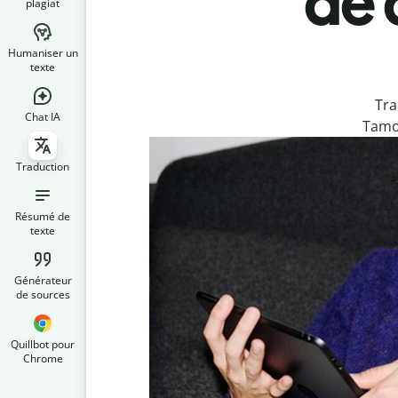
de 
plagiat
Humaniser un
texte
Tra
Chat IA
Tamou
Traduction
Résumé de
texte
Générateur
de sources
Quillbot pour
Chrome