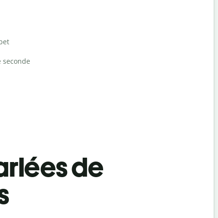
bet
e seconde
rlées de
s
Salutat