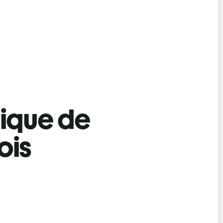
tique de
ois