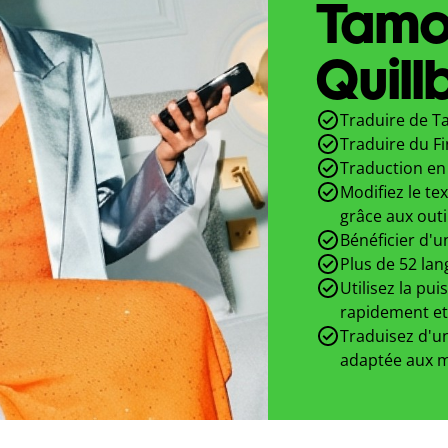
Tamou
Quill
Traduire de Ta
Traduire du F
Traduction en 
Modifiez le te
grâce aux outi
Bénéficier d'u
Plus de 52 lan
Utilisez la pui
rapidement et
Traduisez d'un
adaptée aux m