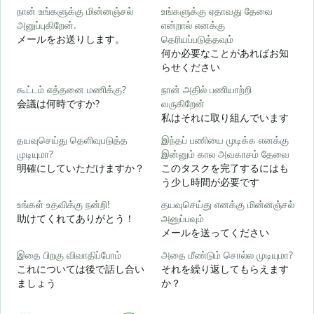
நான் உங்களுக்கு மின்னஞ்சல்
உங்களுக்கு ஏதாவது தேவை
அனுப்புகிறேன்.
என்றால் எனக்கு
メールをお送りします。
தெரியப்படுத்தவும்
何か必要なことがあればお知
ந
らせください
கூட்டம் எத்தனை மணிக்கு?
நான் அதில் பணியாற்றி
ஆ
会議は何時ですか?
வருகிறேன்
私はそれに取り組んでいます
க
தயவுசெய்து தெளிவுபடுத்த
இந்தப் பணியை முடிக்க எனக்கு
முடியுமா?
இன்னும் கால அவகாசம் தேவை
明確にしていただけますか？
このタスクを完了するにはも
அ
う少し時間が必要です
உங்கள் உதவிக்கு நன்றி!
தயவுசெய்து எனக்கு மின்னஞ்சல்
助けてくれてありがとう！
அனுப்பவும்
メールを送ってください
இதை பிறகு விவாதிப்போம்
அதை மீண்டும் சொல்ல முடியுமா?
これについては後で話し合い
それを繰り返してもらえます
ましょう
か？