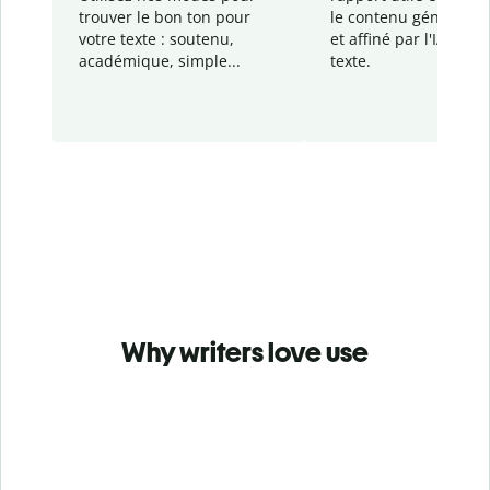
trouver le bon ton pour
le contenu généré
par
votre texte : soutenu,
et affiné par l'IA dans
académique, simple...
texte.
Why writers love use