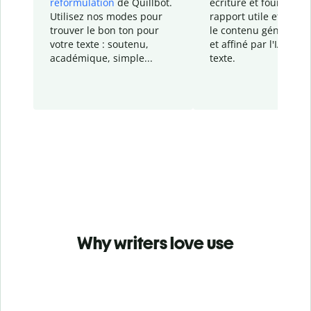
reformulation
de Quillbot.
écriture et fournit un
Utilisez nos modes pour
rapport
utile et détail
trouver le bon ton pour
le contenu généré
par
votre texte : soutenu,
et affiné par l'IA dans
académique, simple...
texte.
Why writers love use