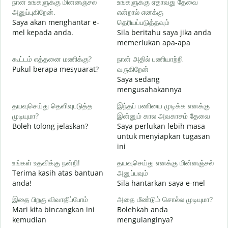
நான் உங்களுக்கு மின்னஞ்சல்
உங்களுக்கு ஏதாவது தேவை
அனுப்புகிறேன்.
என்றால் எனக்கு
S
Saya akan menghantar e-
தெரியப்படுத்தவும்
p
mel kepada anda.
Sila beritahu saya jika anda
ந
memerlukan apa-apa
A
கூட்டம் எத்தனை மணிக்கு?
நான் அதில் பணியாற்றி
ஆ
Pukul berapa mesyuarat?
வருகிறேன்
Y
Saya sedang
mengusahakannya
க
s
தயவுசெய்து தெளிவுபடுத்த
இந்தப் பணியை முடிக்க எனக்கு
முடியுமா?
இன்னும் கால அவகாசம் தேவை
அ
Boleh tolong jelaskan?
Saya perlukan lebih masa
D
untuk menyiapkan tugasan
ini
உங்கள் உதவிக்கு நன்றி!
தயவுசெய்து எனக்கு மின்னஞ்சல்
Terima kasih atas bantuan
அனுப்பவும்
anda!
Sila hantarkan saya e-mel
இதை பிறகு விவாதிப்போம்
அதை மீண்டும் சொல்ல முடியுமா?
Mari kita bincangkan ini
Bolehkah anda
kemudian
mengulanginya?