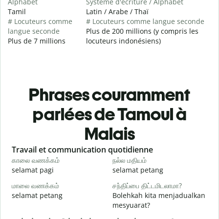
Alphabet
Système d'écriture / Alphabet
Tamil
Latin / Arabe / Thaï
# Locuteurs comme
# Locuteurs comme langue seconde
langue seconde
Plus de 200 millions (y compris les
Plus de 7 millions
locuteurs indonésiens)
Phrases couramment
parlées de Tamoul à
Malais
Slide 1 of 6
Travail et communication quotidienne
S
காலை வணக்கம்
நல்ல மதியம்
வ
selamat pagi
selamat petang
H
மாலை வணக்கம்
சந்திப்பை திட்டமிடலாமா?
எ
selamat petang
Bolehkah kita menjadualkan
n
mesyuarat?
க