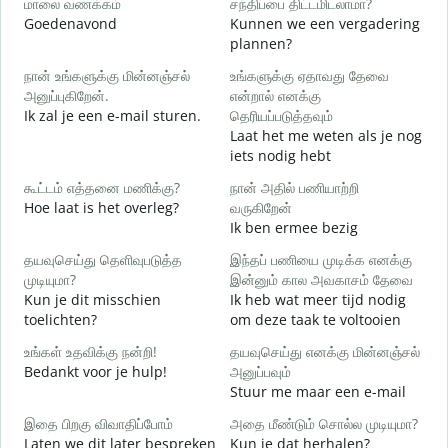
மாலை வணக்கம்
சந்திப்பை திட்டமிடலாமா?
எ
Goedenavond
Kunnen we een vergadering
M
plannen?
க
நான் உங்களுக்கு மின்னஞ்சல்
உங்களுக்கு ஏதாவது தேவை
அனுப்புகிறேன்.
என்றால் எனக்கு
G
Ik zal je een e-mail sturen.
தெரியப்படுத்தவும்
Laat het me weten als je nog
ந
iets nodig hebt
G
கூட்டம் எத்தனை மணிக்கு?
நான் அதில் பணியாற்றி
ஆ
Hoe laat is het overleg?
வருகிறேன்
J
Ik ben ermee bezig
க
தயவுசெய்து தெளிவுபடுத்த
இந்தப் பணியை முடிக்க எனக்கு
T
முடியுமா?
இன்னும் கால அவகாசம் தேவை
Kun je dit misschien
Ik heb wat meer tijd nodig
அ
toelichten?
om deze taak te voltooien
W
h
உங்கள் உதவிக்கு நன்றி!
தயவுசெய்து எனக்கு மின்னஞ்சல்
Bedankt voor je hulp!
அனுப்பவும்
Stuur me maar een e-mail
இதை பிறகு விவாதிப்போம்
அதை மீண்டும் சொல்ல முடியுமா?
Laten we dit later bespreken
Kun je dat herhalen?