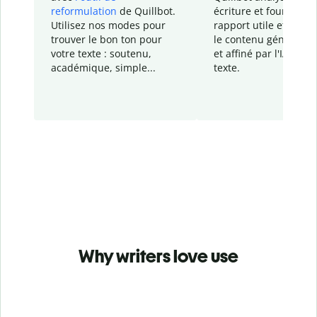
reformulation
de Quillbot.
écriture et fournit un
Utilisez nos modes pour
rapport
utile et détail
trouver le bon ton pour
le contenu généré
par
votre texte : soutenu,
et affiné par l'IA dans
académique, simple...
texte.
Why writers love use