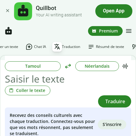
Quillbot
Open App
Your AI writing assistant
Premium
r un texte
Chat IA
Traduction
Résumé de texte
Tamoul
Néerlandais
Coller le texte
Traduire
Recevez des conseils culturels avec
chaque traduction. Connectez-vous pour
S’inscrire
que vos mots résonnent, pas seulement
se traduisent.