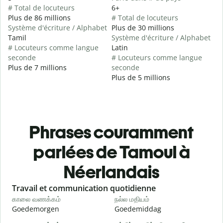
# Total de locuteurs
6+
Plus de 86 millions
# Total de locuteurs
Système d'écriture / Alphabet
Plus de 30 millions
Tamil
Système d'écriture / Alphabet
# Locuteurs comme langue
Latin
seconde
# Locuteurs comme langue
Plus de 7 millions
seconde
Plus de 5 millions
Phrases couramment
parlées de Tamoul à
Néerlandais
Slide 1 of 6
Travail et communication quotidienne
S
காலை வணக்கம்
நல்ல மதியம்
வ
Goedemorgen
Goedemiddag
H