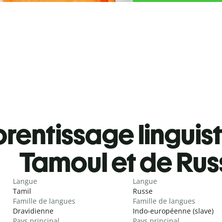
rentissage linguis
Tamoul et de Rus
Langue
Langue
Tamil
Russe
Famille de langues
Famille de langues
Dravidienne
Indo-européenne (slave)
Pays principal
Pays principal