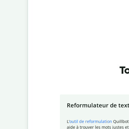
To
Slide 1 of 7
Reformulateur de tex
L
’
outil de reformulation
Quillbot
aide à trouver les mots justes et