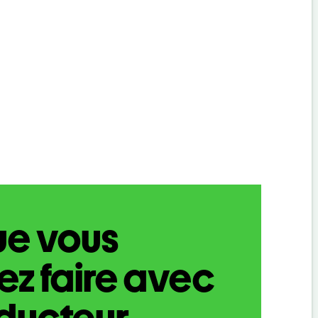
ue vous
z faire avec
aducteur