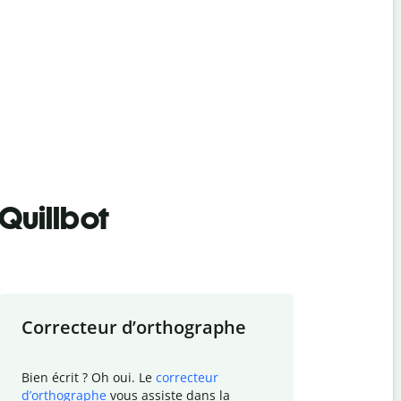
Quillbot
Correcteur d
’
orthographe
Résumer
Bien écrit ? Oh oui. Le
correcteur
Besoin de r
d
’
orthographe
vous assiste dans la
simplifier v