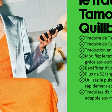
Tamo
Quill
Traduire de T
Traduire du R
Traduction en 
Modifiez le te
grâce aux outi
Bénéficier d'u
Plus de 52 lan
Utilisez la pui
rapidement et
Traduisez d'un
adaptée aux m