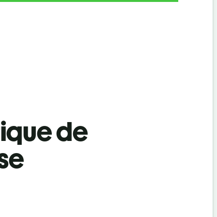
tique de
se