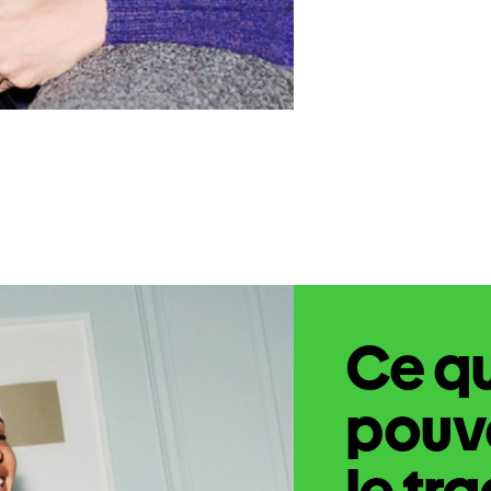
Ce q
pouve
le tr