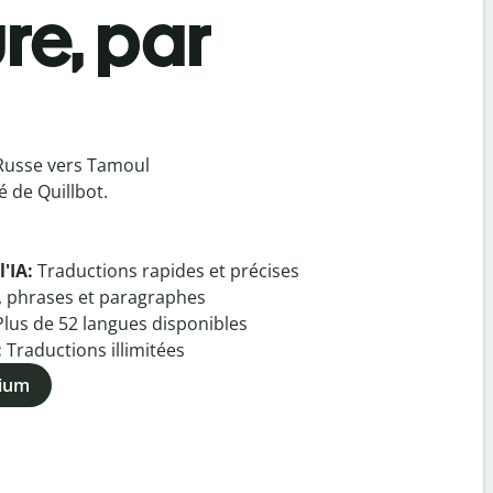
re, par
Russe vers Tamoul
 de Quillbot.
l'IA:
Traductions rapides et précises
, phrases et paragraphes
Plus de
52
langues disponibles
:
Traductions illimitées
mium