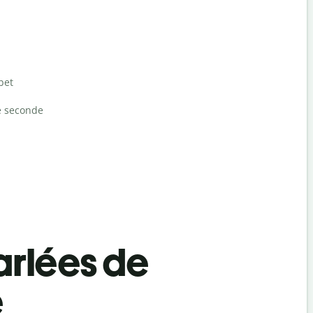
bet
e seconde
rlées de
e