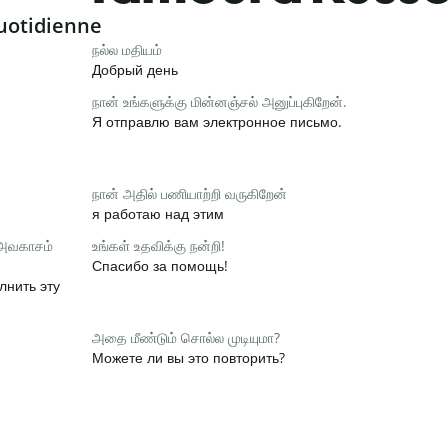
uotidienne
நல்ல மதியம்
Добрый день
நான் உங்களுக்கு மின்னஞ்சல் அனுப்புகிறேன்.
Я отправлю вам электронное письмо.
நான் அதில் பணியாற்றி வருகிறேன்
я работаю над этим
 அவகாசம்
உங்கள் உதவிக்கு நன்றி!
Спасибо за помощь!
лнить эту
அதை மீண்டும் சொல்ல முடியுமா?
Можете ли вы это повторить?