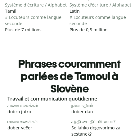
Système d'écriture / Alphabet
Système d'écriture / Alphabet
Tamil
Latin
# Locuteurs comme langue
# Locuteurs comme langue
seconde
seconde
Plus de 7 millions
Plus de 0,5 million
Phrases couramment
parlées de Tamoul à
Slovène
Slide 1 of 6
Travail et communication quotidienne
S
காலை வணக்கம்
நல்ல மதியம்
வ
dobro jutro
dober dan
Ž
மாலை வணக்கம்
சந்திப்பை திட்டமிடலாமா?
எ
dober večer
Se lahko dogovorimo za
m
sestanek?
க