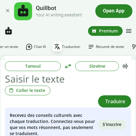
Quillbot
Open App
Your AI writing assistant
Premium
r un texte
Chat IA
Traduction
Résumé de texte
Tamoul
Slovène
Coller le texte
Traduire
Recevez des conseils culturels avec
chaque traduction. Connectez-vous pour
S’inscrire
que vos mots résonnent, pas seulement
se traduisent.