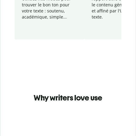
trouver le bon ton pour
le contenu généré
par
votre texte : soutenu,
et affiné par l'IA dans
académique, simple...
texte.
Why writers love use