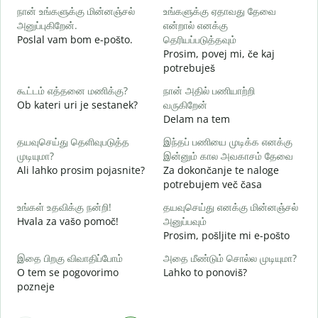
நான் உங்களுக்கு மின்னஞ்சல்
உங்களுக்கு ஏதாவது தேவை
அனுப்புகிறேன்.
என்றால் எனக்கு
D
Poslal vam bom e-pošto.
தெரியப்படுத்தவும்
ந
Prosim, povej mi, če kaj
V
potrebuješ
ஆ
கூட்டம் எத்தனை மணிக்கு?
நான் அதில் பணியாற்றி
d
Ob kateri uri je sestanek?
வருகிறேன்
Delam na tem
க
A
தயவுசெய்து தெளிவுபடுத்த
இந்தப் பணியை முடிக்க எனக்கு
முடியுமா?
இன்னும் கால அவகாசம் தேவை
அ
Ali lahko prosim pojasnite?
Za dokončanje te naloge
K
potrebujem več časa
உங்கள் உதவிக்கு நன்றி!
தயவுசெய்து எனக்கு மின்னஞ்சல்
Hvala za vašo pomoč!
அனுப்பவும்
Prosim, pošljite mi e-pošto
இதை பிறகு விவாதிப்போம்
அதை மீண்டும் சொல்ல முடியுமா?
O tem se pogovorimo
Lahko to ponoviš?
pozneje