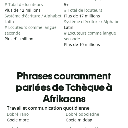
# Total de locuteurs
5+
Plus de 12 millions
# Total de locuteurs
Système d'écriture / Alphabet
Plus de 17 millions
Latin
Système d'écriture / Alphabet
# Locuteurs comme langue
Latin
seconde
# Locuteurs comme langue
Plus d’1 million
seconde
Plus de 10 millions
Phrases couramment
parlées de Tchèque à
Afrikaans
Slide 1 of 6
Travail et communication quotidienne
S
Dobré ráno
Dobré odpoledne
A
Goeie more
Goeie middag
H