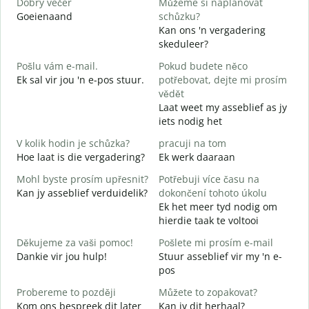
Dobrý večer
Můžeme si naplánovat
j
Goeienaand
schůzku?
M
Kan ons 'n vergadering
D
skeduleer?
G
Pošlu vám e-mail.
Pokud budete něco
n
Ek sal vir jou 'n e-pos stuur.
potřebovat, dejte mi prosím
J
vědět
Laat weet my asseblief as jy
A
iets nodig het
J
V kolik hodin je schůzka?
pracuji na tom
Hoe laat is die vergadering?
Ek werk daaraan
T
Mohl byste prosím upřesnit?
Potřebuji více času na
K
Kan jy asseblief verduidelik?
dokončení tohoto úkolu
W
Ek het meer tyd nodig om
hierdie taak te voltooi
Děkujeme za vaši pomoc!
Pošlete mi prosím e-mail
Dankie vir jou hulp!
Stuur asseblief vir my 'n e-
pos
Probereme to později
Můžete to zopakovat?
Kom ons bespreek dit later
Kan jy dit herhaal?