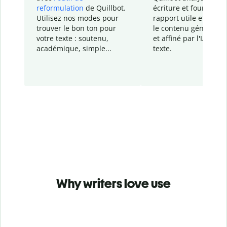
reformulation
de Quillbot.
écriture et fournit un
Utilisez nos modes pour
rapport
utile et détail
trouver le bon ton pour
le contenu généré
par
votre texte : soutenu,
et affiné par l'IA dans
académique, simple...
texte.
Why writers love use