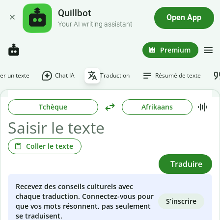
Quillbot
Open App
Your AI writing assistant
Premium
r un texte
Chat IA
Traduction
Résumé de texte
Tchèque
Afrikaans
Coller le texte
Traduire
Recevez des conseils culturels avec
chaque traduction. Connectez-vous pour
S’inscrire
que vos mots résonnent, pas seulement
se traduisent.