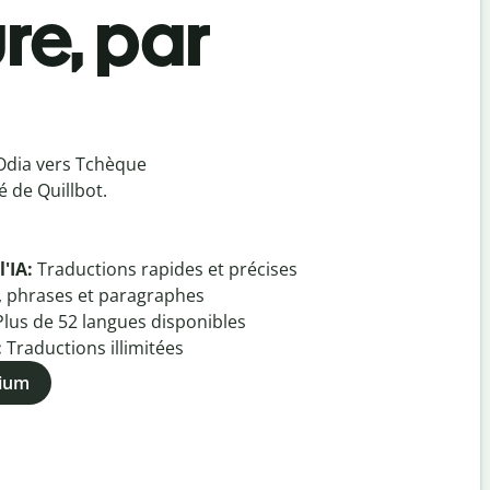
re, par
Odia vers Tchèque
 de Quillbot.
l'IA:
Traductions rapides et précises
, phrases et paragraphes
Plus de
52
langues disponibles
:
Traductions illimitées
mium