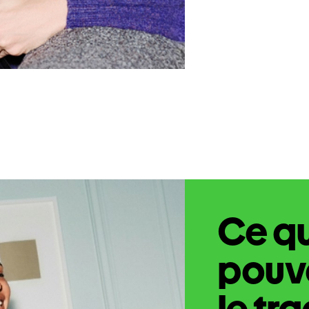
Ce q
pouve
le tr