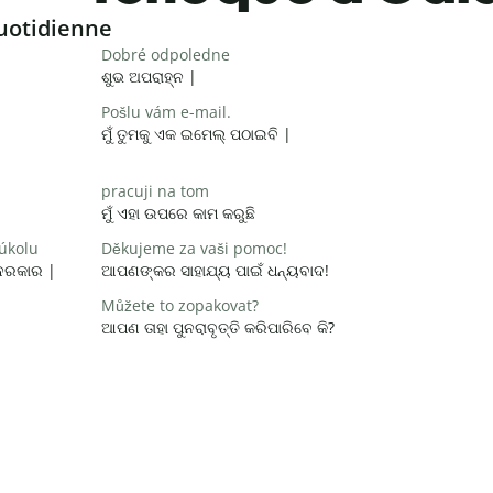
uotidienne
Dobré odpoledne
ଶୁଭ ଅପରାହ୍ନ |
Pošlu vám e-mail.
ମୁଁ ତୁମକୁ ଏକ ଇମେଲ୍ ପଠାଇବି |
pracuji na tom
ମୁଁ ଏହା ଉପରେ କାମ କରୁଛି
 úkolu
Děkujeme za vaši pomoc!
 ଦରକାର |
ଆପଣଙ୍କର ସାହାଯ୍ୟ ପାଇଁ ଧନ୍ୟବାଦ!
Můžete to zopakovat?
ଆପଣ ତାହା ପୁନରାବୃତ୍ତି କରିପାରିବେ କି?