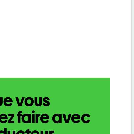
ue vous
z faire avec
aducteur