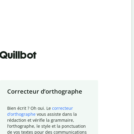
Quillbot
Correcteur d
’
orthographe
Résumer
Bien écrit ? Oh oui. Le
correcteur
Besoin de r
d
’
orthographe
vous assiste dans la
simplifier v
rédaction et vérifie la grammaire,
vos travaux
l
’
orthographe, le style et la ponctuation
résumé de t
de vos textes pour des communications
tâche et vo