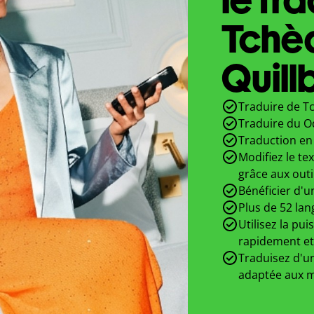
Tchè
Quill
Traduire de T
Traduire du O
Traduction en 
Modifiez le te
grâce aux outi
Bénéficier d'u
Plus de 52 lan
Utilisez la pui
rapidement et
Traduisez d'un
adaptée aux m