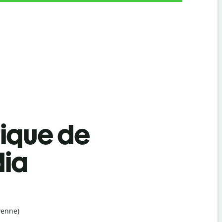
tique de
dia
yenne)