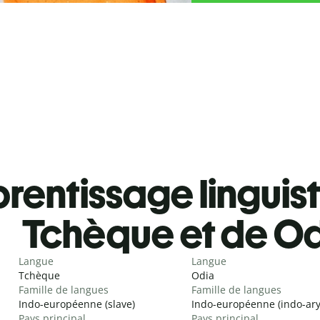
rentissage linguis
Tchèque et de O
Langue
Langue
Tchèque
Odia
Famille de langues
Famille de langues
Indo-européenne (slave)
Indo-européenne (indo-ar
Pays principal
Pays principal