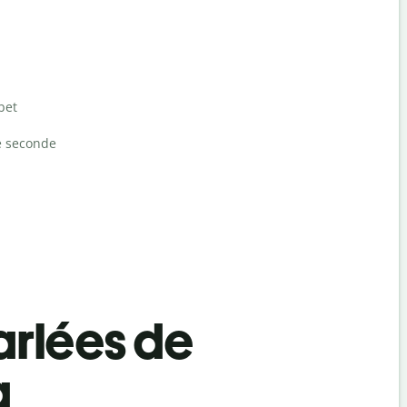
bet
e seconde
rlées de
a