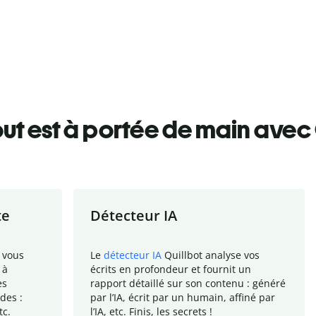
ut est à portée de main avec 
te
Détecteur IA
 vous
Le
détecteur IA
Quillbot analyse vos
 à
écrits en profondeur et fournit un
es
rapport
détaillé sur son contenu : généré
des :
par l
’
IA, écrit par un humain, affiné par
tc.
l
’
IA, etc. Finis, les secrets !