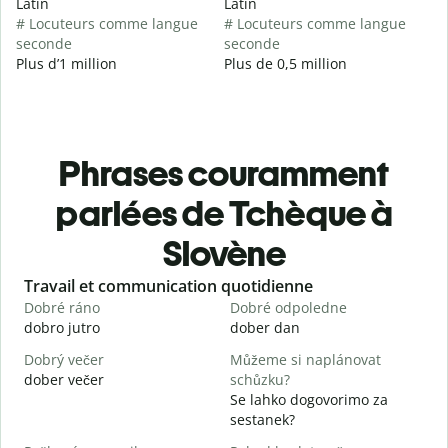
Latin
Latin
# Locuteurs comme langue
# Locuteurs comme langue
seconde
seconde
Plus d’1 million
Plus de 0,5 million
Phrases couramment
parlées de Tchèque à
Slovène
Slide 1 of 6
Travail et communication quotidienne
S
Dobré ráno
Dobré odpoledne
A
dobro jutro
dober dan
Ž
Dobrý večer
Můžeme si naplánovat
j
dober večer
schůzku?
m
Se lahko dogovorimo za
D
sestanek?
D