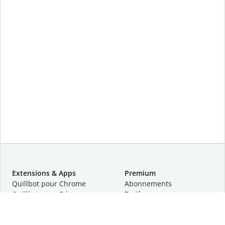
Extensions & Apps
Premium
Quillbot pour Chrome
Abonnements
Quillbot pour Edge
Tarifs
Quillbot pour Safari
Pour les entreprises
Quillbot pour Android
Affiliation