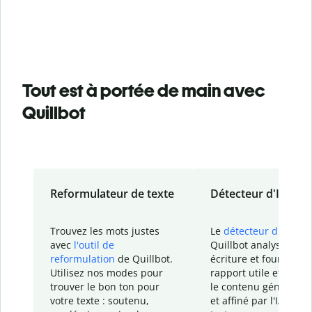
Tout est à portée de main avec
Quillbot
Reformulateur de texte
Détecteur d'IA
Trouvez les mots justes
Le
détecteur d'IA
de
avec
l'outil de
Quillbot analyse votr
reformulation
de Quillbot.
écriture et fournit un
Utilisez nos modes pour
rapport
utile et détail
trouver le bon ton pour
le contenu généré
par
votre texte : soutenu,
et affiné par l'IA dans