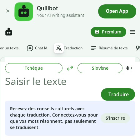
Quillbot
Open App
Your AI writing assistant
Premium
r un texte
Chat IA
Traduction
Résumé de texte
Tchèque
Slovène
Traduire
Recevez des conseils culturels avec
chaque traduction. Connectez-vous pour
S’inscrire
que vos mots résonnent, pas seulement
se traduisent.