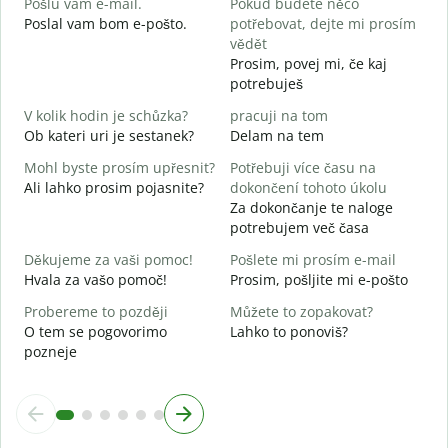
Pošlu vám e-mail.
Pokud budete něco
n
Poslal vam bom e-pošto.
potřebovat, dejte mi prosím
V
vědět
Prosim, povej mi, če kaj
A
potrebuješ
d
V kolik hodin je schůzka?
pracuji na tom
Ob kateri uri je sestanek?
Delam na tem
A
Mohl byste prosím upřesnit?
Potřebuji více času na
K
Ali lahko prosim pojasnite?
dokončení tohoto úkolu
K
Za dokončanje te naloge
potrebujem več časa
Děkujeme za vaši pomoc!
Pošlete mi prosím e-mail
Hvala za vašo pomoč!
Prosim, pošljite mi e-pošto
Probereme to později
Můžete to zopakovat?
O tem se pogovorimo
Lahko to ponoviš?
pozneje