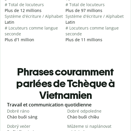
# Total de locuteurs
# Total de locuteurs
Plus de 12 millions
Plus de 97 millions
Système d'écriture / Alphabet
Système d'écriture / Alphabet
Latin
Latin
# Locuteurs comme langue
# Locuteurs comme langue
seconde
seconde
Plus d’1 million
Plus de 11 millions
Phrases couramment
parlées de Tchèque à
Vietnamien
Slide 1 of 6
Travail et communication quotidienne
S
Dobré ráno
Dobré odpoledne
A
Chào buổi sáng
Chào buổi chiều
X
Dobrý večer
Můžeme si naplánovat
j