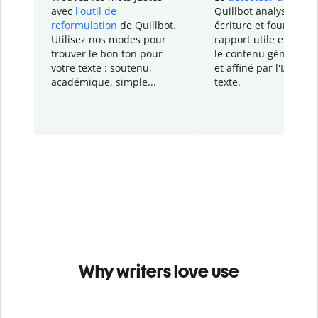
avec
l'outil de
Quillbot analyse votr
reformulation
de Quillbot.
écriture et fournit un
Utilisez nos modes pour
rapport
utile et détail
trouver le bon ton pour
le contenu généré
par
votre texte : soutenu,
et affiné par l'IA dans
académique, simple...
texte.
Why writers love use