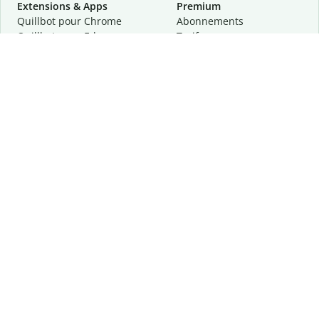
Extensions & Apps
Premium
Quillbot pour Chrome
Abonnements
Quillbot pour Edge
Tarifs
Quillbot pour Safari
Pour les entreprises
Quillbot pour Android
Affiliation
Quillbot
pour
iOS
Demander une démo
Quillbot pour Windows
Quillbot pour macOS
Quillbot pour Word
Outils
Entreprise
Outils de rédaction
À propos
Correction linguistique
Confidentialité
Citation et originalité
Carrière
Outils d'IA
Centre d'aide
Outils PDF
Contactez-nous
Outils d'image
Ressources
Autres outils
Outils PDF
Qui sommes-nous ?