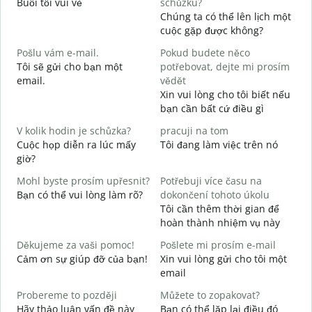
Buổi tối vui vẻ
schůzku?
T
Chúng ta có thể lên lịch một
D
cuộc gặp được không?
C
Pošlu vám e-mail.
Pokud budete něco
t
Tôi sẽ gửi cho bạn một
potřebovat, dejte mi prosím
n
email.
vědět
K
Xin vui lòng cho tôi biết nếu
bạn cần bất cứ điều gì
A
C
V kolik hodin je schůzka?
pracuji na tom
Cuộc họp diễn ra lúc mấy
Tôi đang làm việc trên nó
giờ?
T
Mohl byste prosím upřesnit?
Potřebuji více času na
K
Bạn có thể vui lòng làm rõ?
dokončení tohoto úkolu
K
Tôi cần thêm thời gian để
hoàn thành nhiệm vụ này
Děkujeme za vaši pomoc!
Pošlete mi prosím e-mail
Cảm ơn sự giúp đỡ của bạn!
Xin vui lòng gửi cho tôi một
email
Probereme to později
Můžete to zopakovat?
Hãy thảo luận vấn đề này
Bạn có thể lặp lại điều đó