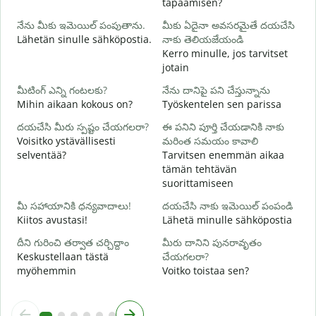
tapaamisen?
H
నేను మీకు ఇమెయిల్ పంపుతాను.
మీకు ఏదైనా అవసరమైతే దయచేసి
i
Lähetän sinulle sähköpostia.
నాకు తెలియజేయండి
మ
Kerro minulle, jos tarvitset
T
jotain
అ
మీటింగ్ ఎన్ని గంటలకు?
నేను దానిపై పని చేస్తున్నాను
K
Mihin aikaan kokous on?
Työskentelen sen parissa
వ
దయచేసి మీరు స్పష్టం చేయగలరా?
ఈ పనిని పూర్తి చేయడానికి నాకు
H
Voisitko ystävällisesti
మరింత సమయం కావాలి
selventää?
Tarvitsen enemmän aikaa
స
tämän tehtävän
M
suorittamiseen
మీ సహాయానికి ధన్యవాదాలు!
దయచేసి నాకు ఇమెయిల్ పంపండి
Kiitos avustasi!
Lähetä minulle sähköpostia
దీని గురించి తర్వాత చర్చిద్దాం
మీరు దానిని పునరావృతం
Keskustellaan tästä
చేయగలరా?
myöhemmin
Voitko toistaa sen?