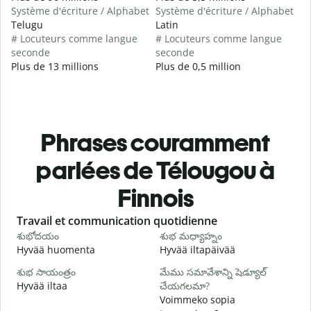
Système d'écriture / Alphabet
Système d'écriture / Alphabet
Telugu
Latin
# Locuteurs comme langue
# Locuteurs comme langue
seconde
seconde
Plus de 13 millions
Plus de 0,5 million
Phrases couramment
parlées de Télougou à
Finnois
Slide 1 of 6
Travail et communication quotidienne
S
శుభోదయం
శుభ మధ్యాహ్నం
హ
Hyvää huomenta
Hyvää iltapäivää
H
శుభ సాయంత్రం
మేము సమావేశాన్ని షెడ్యూల్
న
Hyvää iltaa
చేయగలమా?
N
Voimmeko sopia
శ