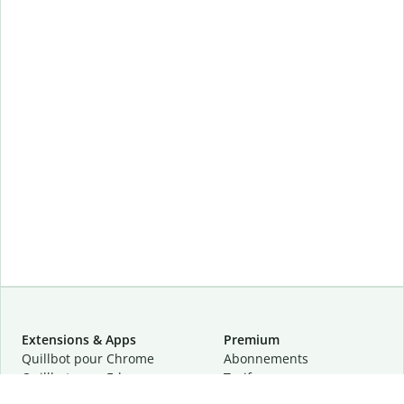
Extensions & Apps
Premium
Quillbot pour Chrome
Abonnements
Quillbot pour Edge
Tarifs
Quillbot pour Safari
Pour les entreprises