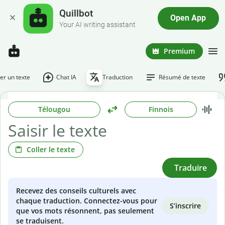
Quillbot
Open App
Your AI writing assistant
Premium
r un texte
Chat IA
Traduction
Résumé de texte
Télougou
Finnois
Coller le texte
Traduire
Recevez des conseils culturels avec
chaque traduction. Connectez-vous pour
S’inscrire
que vos mots résonnent, pas seulement
se traduisent.