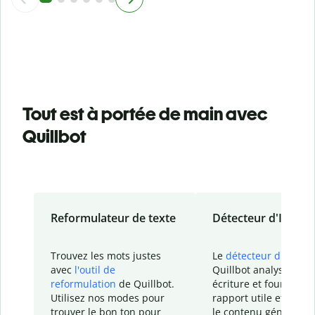
Tout est à portée de main avec
Quillbot
Reformulateur de texte
Détecteur d'IA
Trouvez les mots justes
Le
détecteur d'IA
de
avec
l'outil de
Quillbot analyse votr
reformulation
de Quillbot.
écriture et fournit un
Utilisez nos modes pour
rapport
utile et détail
trouver le bon ton pour
le contenu généré
par