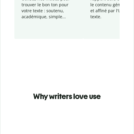
trouver le bon ton pour
le contenu généré
par
votre texte : soutenu,
et affiné par l'IA dans
académique, simple...
texte.
Why writers love use