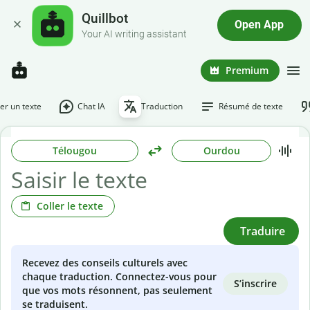
Quillbot
Open App
Your AI writing assistant
Premium
r un texte
Chat IA
Traduction
Résumé de texte
Télougou
Ourdou
Coller le texte
Traduire
Recevez des conseils culturels avec
chaque traduction. Connectez-vous pour
S’inscrire
que vos mots résonnent, pas seulement
se traduisent.