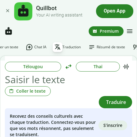
Quillbot
Open App
Your AI writing assistant
Premium
r un texte
Chat IA
Traduction
Résumé de texte
Télougou
Thaï
Coller le texte
Traduire
Recevez des conseils culturels avec
chaque traduction. Connectez-vous pour
S’inscrire
que vos mots résonnent, pas seulement
se traduisent.