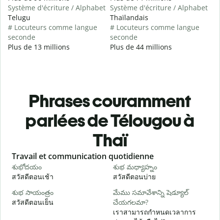
Système d'écriture / Alphabet
Système d'écriture / Alphabet
Telugu
Thaïlandais
# Locuteurs comme langue
# Locuteurs comme langue
seconde
seconde
Plus de 13 millions
Plus de 44 millions
Phrases couramment
parlées de Télougou à
Thaï
Slide 1 of 6
Travail et communication quotidienne
S
శుభోదయం
శుభ మధ్యాహ్నం
హ
สวัสดีตอนเช้า
สวัสดีตอนบ่าย
ส
శుభ సాయంత్రం
మేము సమావేశాన్ని షెడ్యూల్
న
สวัสดีตอนเย็น
చేయగలమా?
ฉ
เราสามารถกำหนดเวลาการ
శ