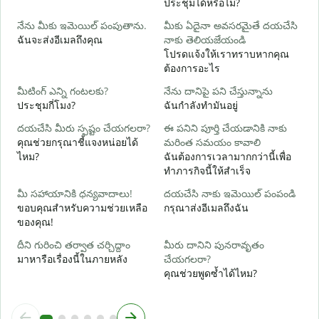
ประชุมได้หรือไม่?
ส
నేను మీకు ఇమెయిల్ పంపుతాను.
మీకు ఏదైనా అవసరమైతే దయచేసి
మ
ฉันจะส่งอีเมลถึงคุณ
నాకు తెలియజేయండి
ด
โปรดแจ้งให้เราทราบหากคุณ
ต้องการอะไร
అ
ใ
మీటింగ్ ఎన్ని గంటలకు?
నేను దానిపై పని చేస్తున్నాను
ประชุมกี่โมง?
ฉันกำลังทำมันอยู่
వ
ล
దయచేసి మీరు స్పష్టం చేయగలరా?
ఈ పనిని పూర్తి చేయడానికి నాకు
คุณช่วยกรุณาชี้แจงหน่อยได้
మరింత సమయం కావాలి
స
ไหม?
ฉันต้องการเวลามากกว่านี้เพื่อ
โ
ทำภารกิจนี้ให้สำเร็จ
మీ సహాయానికి ధన్యవాదాలు!
దయచేసి నాకు ఇమెయిల్ పంపండి
ขอบคุณสำหรับความช่วยเหลือ
กรุณาส่งอีเมลถึงฉัน
ของคุณ!
దీని గురించి తర్వాత చర్చిద్దాం
మీరు దానిని పునరావృతం
มาหารือเรื่องนี้ในภายหลัง
చేయగలరా?
คุณช่วยพูดซ้ำได้ไหม?