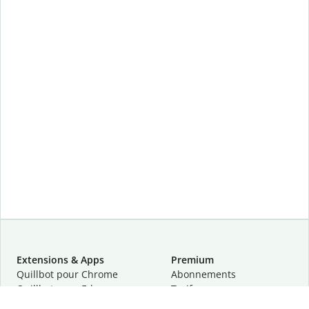
Extensions & Apps
Premium
Quillbot pour Chrome
Abonnements
Quillbot pour Edge
Tarifs
Quillbot pour Safari
Pour les entreprises