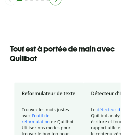
Tout est à portée de main avec
Quillbot
Reformulateur de texte
Détecteur d'IA
Trouvez les mots justes
Le
détecteur d'IA
de
avec
l'outil de
Quillbot analyse votr
reformulation
de Quillbot.
écriture et fournit un
Utilisez nos modes pour
rapport
utile et détail
trouver le bon ton pour
le contenu généré
par