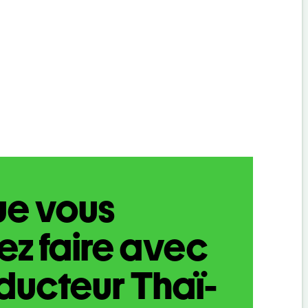
ue vous
z faire avec
aducteur Thaï-