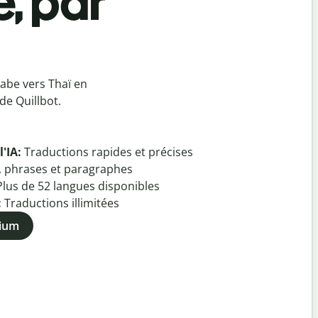
e, par
abe vers Thaï en
de Quillbot.
l'IA:
Traductions rapides et précises
, phrases et paragraphes
Plus de
52
langues disponibles
:
Traductions illimitées
mium