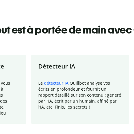
ut est à portée de main avec 
te
Détecteur IA
 vous
Le
détecteur IA
Quillbot analyse vos
 à
écrits en profondeur et fournit un
es
rapport
détaillé sur son contenu : généré
des :
par l
’
IA, écrit par un humain, affiné par
tc.
l
’
IA, etc. Finis, les secrets !
jeu