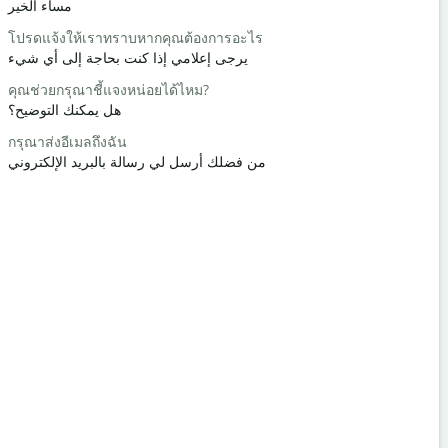
حبا / مرحبا
مساء الخير
โปรดแจ้งให้เราทราบหากคุณต้องการอะไร
คุณเป็นอย่า
كيف حالك؟
يرجى إعلامي إذا كنت بحاجة إلى أي شيء
คุณช่วยกรุณาชี้แจงหน่อยได้ไหม?
ด้วยความยิ
رحب والسعة
هل يمكنك التوضيح؟
กรุณาส่งอีเมลถึงฉัน
ขอโทษ/ขอ
عفوا / آسف
من فضلك أرسل لي رسالة بالبريد الإلكتروني
โรงแรมที่ใกล้
 أقرب فندق؟