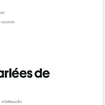
bet
e seconde
rlées de
Salutat
สวัสดีตอนเย็น
สวัสดี/สวัสด