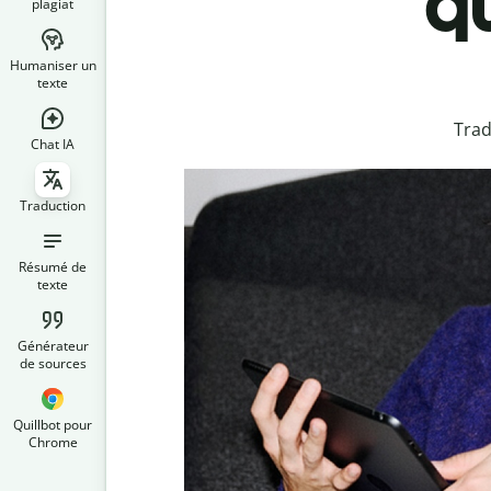
qu
plagiat
Humaniser un
texte
Trad
Chat IA
Traduction
Résumé de
texte
Générateur
de sources
Quillbot pour
Chrome