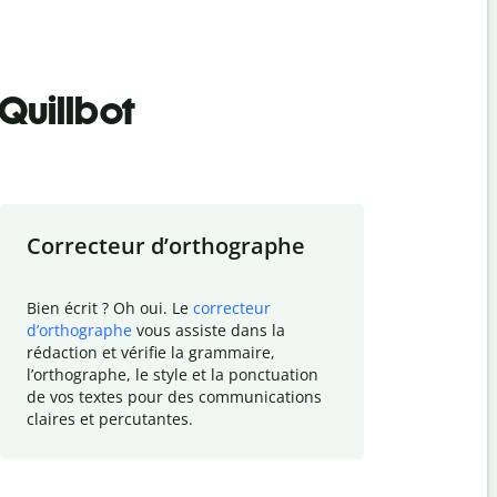
Quillbot
Correcteur d
’
orthographe
Résumer
Bien écrit ? Oh oui. Le
correcteur
Besoin de r
d
’
orthographe
vous assiste dans la
simplifier v
rédaction et vérifie la grammaire,
vos travaux
l
’
orthographe, le style et la ponctuation
résumé de t
de vos textes pour des communications
tâche et vo
claires et percutantes.
claire des 
communicat