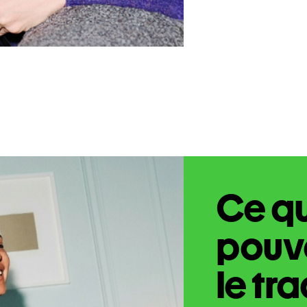
Ce q
pouve
le tr