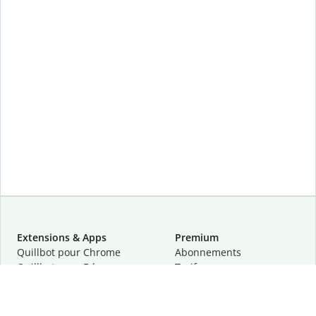
Extensions & Apps
Premium
Quillbot pour Chrome
Abonnements
Quillbot pour Edge
Tarifs
Quillbot pour Safari
Pour les entreprises
Quillbot pour Android
Affiliation
Quillbot
pour
iOS
Demander une démo