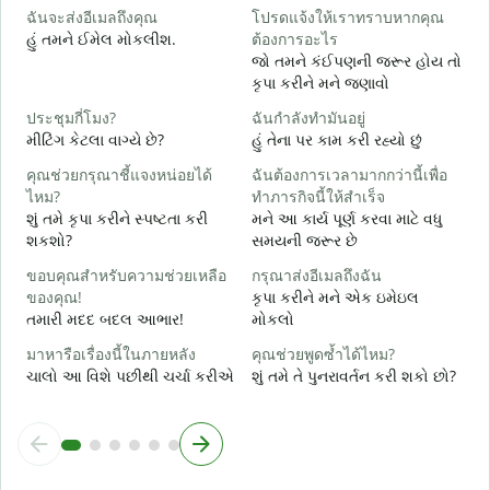
ฉันจะส่งอีเมลถึงคุณ
โปรดแจ้งให้เราทราบหากคุณ
ด
હું તમને ઈમેલ મોકલીશ.
ต้องการอะไร
ત
જો તમને કંઈપણની જરૂર હોય તો
કૃપા કરીને મને જણાવો
ใ
હ
ประชุมกี่โมง?
ฉันกำลังทำมันอยู่
મીટિંગ કેટલા વાગ્યે છે?
હું તેના પર કામ કરી રહ્યો છું
ล
ગ
คุณช่วยกรุณาชี้แจงหน่อยได้
ฉันต้องการเวลามากกว่านี้เพื่อ
ไหม?
ทำภารกิจนี้ให้สำเร็จ
โ
શું તમે કૃપા કરીને સ્પષ્ટતા કરી
મને આ કાર્ય પૂર્ણ કરવા માટે વધુ
સ
શકશો?
સમયની જરૂર છે
ขอบคุณสำหรับความช่วยเหลือ
กรุณาส่งอีเมลถึงฉัน
ของคุณ!
કૃપા કરીને મને એક ઇમેઇલ
તમારી મદદ બદલ આભાર!
મોકલો
มาหารือเรื่องนี้ในภายหลัง
คุณช่วยพูดซ้ำได้ไหม?
ચાલો આ વિશે પછીથી ચર્ચા કરીએ
શું તમે તે પુનરાવર્તન કરી શકો છો?