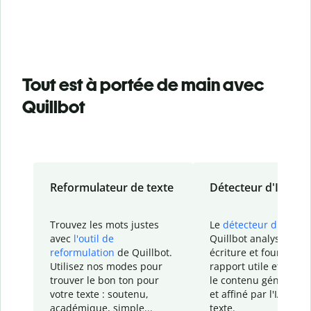
Tout est à portée de main avec
Quillbot
Reformulateur de texte
Détecteur d'IA
Trouvez les mots justes
Le
détecteur d'IA
de
avec
l'outil de
Quillbot analyse votr
reformulation
de Quillbot.
écriture et fournit un
Utilisez nos modes pour
rapport
utile et détail
trouver le bon ton pour
le contenu généré
par
votre texte : soutenu,
et affiné par l'IA dans
académique, simple...
texte.