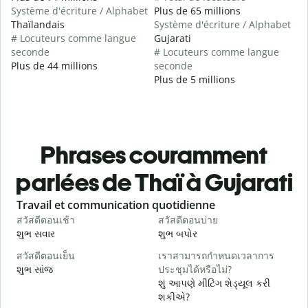
Système d'écriture / Alphabet
Plus de 65 millions
Thaïlandais
Système d'écriture / Alphabet
# Locuteurs comme langue
Gujarati
seconde
# Locuteurs comme langue
Plus de 44 millions
seconde
Plus de 5 millions
Phrases couramment
parlées de Thaï à Gujarati
Slide 1 of 6
Travail et communication quotidienne
S
สวัสดีตอนเช้า
สวัสดีตอนบ่าย
ส
શુભ સવાર
શુભ બપોર
હ
สวัสดีตอนเย็น
เราสามารถกำหนดเวลาการ
ฉ
શુભ સાંજ
ประชุมได้หรือไม่?
મ
શું આપણે મીટિંગ શેડ્યૂલ કરી
ส
શકીએ?
શ