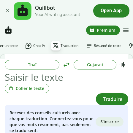
Quillbot
Open App
Your AI writing assistant
Premium
r un texte
Chat IA
Traduction
Résumé de texte
Thaï
Gujarati
Coller le texte
Traduire
Recevez des conseils culturels avec
chaque traduction. Connectez-vous pour
S’inscrire
que vos mots résonnent, pas seulement
se traduisent.