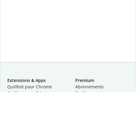
Extensions & Apps
Premium
Quillbot pour Chrome
Abonnements
Quillbot pour Edge
Tarifs
Quillbot pour Safari
Pour les entreprises
Quillbot pour Android
Affiliation
Quillbot
pour
iOS
Demander une démo
Quillbot pour Windows
Quillbot pour macOS
Quillbot pour Word