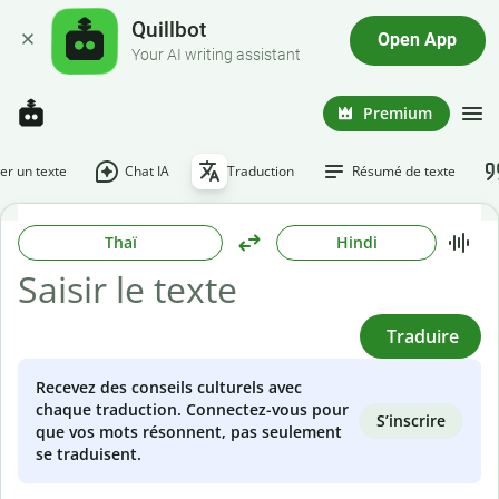
Quillbot
Open App
Your AI writing assistant
Premium
r un texte
Chat IA
Traduction
Résumé de texte
Thaï
Hindi
Traduire
Recevez des conseils culturels avec
chaque traduction. Connectez-vous pour
S’inscrire
que vos mots résonnent, pas seulement
se traduisent.