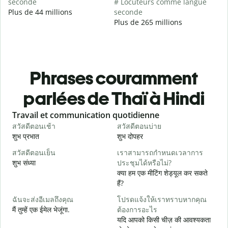
seconde
# Locuteurs comme langue
Plus de 44 millions
seconde
Plus de 265 millions
Phrases couramment
parlées de Thaï à Hindi
Slide 1 of 6
Travail et communication quotidienne
S
สวัสดีตอนเช้า
สวัสดีตอนบ่าย
ส
शुभ प्रभात
शुभ दोपहर
ह
สวัสดีตอนเย็น
เราสามารถกำหนดเวลาการ
ฉ
शुभ संध्या
ประชุมได้หรือไม่?
म
क्या हम एक मीटिंग शेड्यूल कर सकते
ส
हैं?
स
ฉันจะส่งอีเมลถึงคุณ
โปรดแจ้งให้เราทราบหากคุณ
ด
मैं तुम्हें एक ईमेल भेजूंगा.
ต้องการอะไร
आ
यदि आपको किसी चीज़ की आवश्यकता