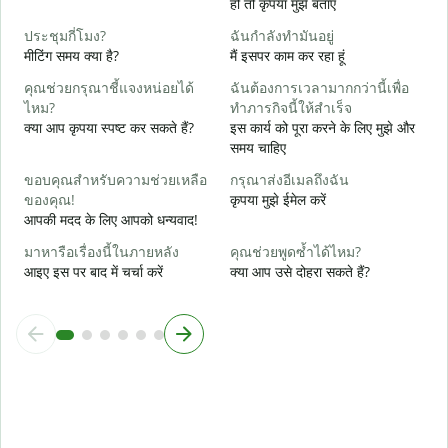
हो तो कृपया मुझे बताएं
ใ
हा
ประชุมกี่โมง?
ฉันกำลังทำมันอยู่
मीटिंग समय क्या है?
मैं इसपर काम कर रहा हूं
ล
अ
คุณช่วยกรุณาชี้แจงหน่อยได้
ฉันต้องการเวลามากกว่านี้เพื่อ
ไหม?
ทำภารกิจนี้ให้สำเร็จ
โ
क्या आप कृपया स्पष्ट कर सकते हैं?
इस कार्य को पूरा करने के लिए मुझे और
न
समय चाहिए
ขอบคุณสำหรับความช่วยเหลือ
กรุณาส่งอีเมลถึงฉัน
ของคุณ!
कृपया मुझे ईमेल करें
आपकी मदद के लिए आपको धन्यवाद!
มาหารือเรื่องนี้ในภายหลัง
คุณช่วยพูดซ้ำได้ไหม?
आइए इस पर बाद में चर्चा करें
क्या आप उसे दोहरा सकते हैं?