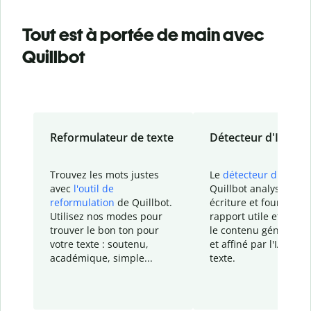
Tout est à portée de main avec
Quillbot
Reformulateur de texte
Détecteur d'IA
Trouvez les mots justes
Le
détecteur d'IA
de
avec
l'outil de
Quillbot analyse votr
reformulation
de Quillbot.
écriture et fournit un
Utilisez nos modes pour
rapport
utile et détail
trouver le bon ton pour
le contenu généré
par
votre texte : soutenu,
et affiné par l'IA dans
académique, simple...
texte.