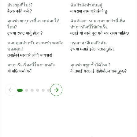
ใ
ประชุมกี่โมง?
ฉันกำลังทำมันอยู่
ह
बैठक कति बजे ?
म यसमा काम गरिरहेको छु
ล
คุณช่วยกรุณาชี้แจงหน่อยได้
ฉันต้องการเวลามากกว่านี้เพื่อ
अ
ไหม?
ทำภารกิจนี้ให้สำเร็จ
कृपया स्पष्ट पार्नु होला ?
मलाई यो कार्य पूरा गर्न थप समय चाहिन्छ
โ
स
ขอบคุณสำหรับความช่วยเหลือ
กรุณาส่งอีเมลถึงฉัน
ของคุณ!
कृपया मलाई इमेल पठाउनुहोस्
तपाईंको मद्दतको लागि धन्यवाद!
มาหารือเรื่องนี้ในภายหลัง
คุณช่วยพูดซ้ำได้ไหม?
यो पछि चर्चा गरौं
के तपाइँ यसलाई दोहोर्याउन सक्नुहुन्छ?