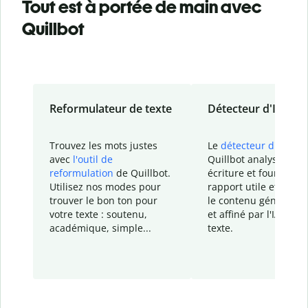
Tout est à portée de main avec
Quillbot
Reformulateur de texte
Détecteur d'IA
Trouvez les mots justes
Le
détecteur d'IA
de
avec
l'outil de
Quillbot analyse votr
reformulation
de Quillbot.
écriture et fournit un
Utilisez nos modes pour
rapport
utile et détail
trouver le bon ton pour
le contenu généré
par
votre texte : soutenu,
et affiné par l'IA dans
académique, simple...
texte.