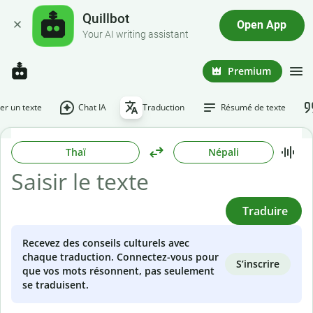
Quillbot
Open App
Your AI writing assistant
Premium
r un texte
Chat IA
Traduction
Résumé de texte
Thaï
Népali
Traduire
Recevez des conseils culturels avec
chaque traduction. Connectez-vous pour
S’inscrire
que vos mots résonnent, pas seulement
se traduisent.