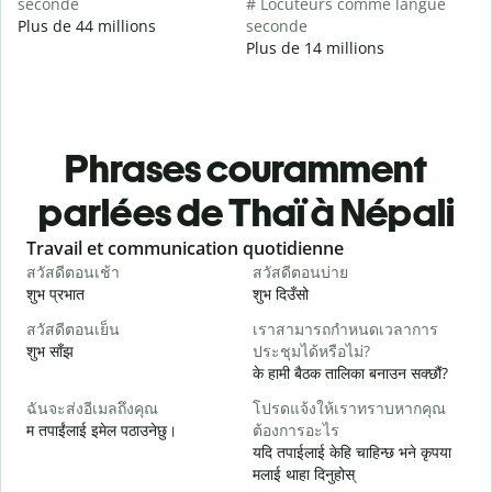
seconde
# Locuteurs comme langue
Plus de 44 millions
seconde
Plus de 14 millions
Phrases couramment
parlées de Thaï à Népali
Slide 1 of 6
Travail et communication quotidienne
S
สวัสดีตอนเช้า
สวัสดีตอนบ่าย
ส
शुभ प्रभात
शुभ दिउँसो
न
สวัสดีตอนเย็น
เราสามารถกำหนดเวลาการ
ฉ
शुभ साँझ
ประชุมได้หรือไม่?
म
के हामी बैठक तालिका बनाउन सक्छौं?
ส
ฉันจะส่งอีเมลถึงคุณ
โปรดแจ้งให้เราทราบหากคุณ
श
म तपाईंलाई इमेल पठाउनेछु।
ต้องการอะไร
ด
यदि तपाईलाई केहि चाहिन्छ भने कृपया
त
मलाई थाहा दिनुहोस्