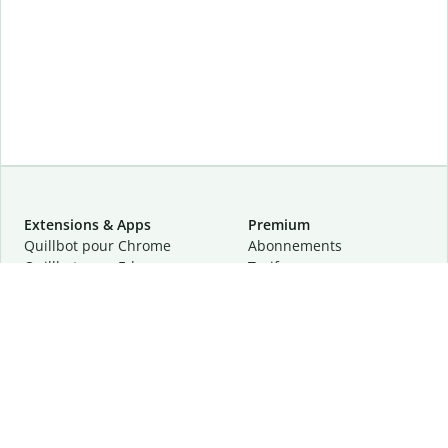
Extensions & Apps
Premium
Quillbot pour Chrome
Abonnements
Quillbot pour Edge
Tarifs
Quillbot pour Safari
Pour les entreprises
Quillbot pour Android
Affiliation
Quillbot
pour
iOS
Demander une démo
Quillbot pour Windows
Quillbot pour macOS
Quillbot pour Word
Outils
Entreprise
Outils de rédaction
À propos