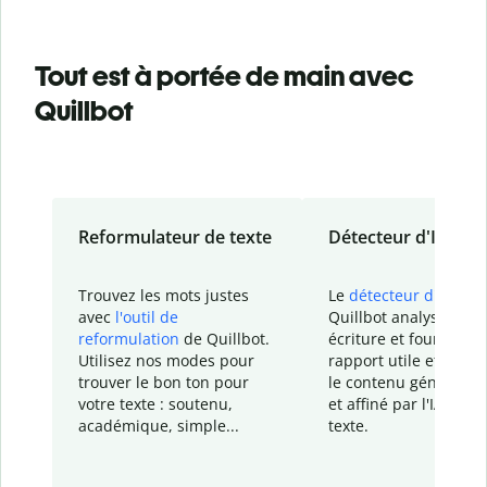
Tout est à portée de main avec
Quillbot
Reformulateur de texte
Détecteur d'IA
Trouvez les mots justes
Le
détecteur d'IA
de
avec
l'outil de
Quillbot analyse votr
reformulation
de Quillbot.
écriture et fournit un
Utilisez nos modes pour
rapport
utile et détail
trouver le bon ton pour
le contenu généré
par
votre texte : soutenu,
et affiné par l'IA dans
académique, simple...
texte.