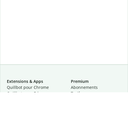
Extensions & Apps
Premium
Quillbot pour Chrome
Abonnements
Quillbot pour Edge
Tarifs
Quillbot pour Safari
Pour les entreprises
Quillbot pour Android
Affiliation
Quillbot
pour
iOS
Demander une démo
Quillbot pour Windows
Quillbot pour macOS