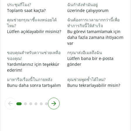
E
ประชุมกี่โมง?
ฉันกำลังทำมันอยู่
Toplantı saat kaçta?
üzerinde çalışıyorum
ล
G
คุณช่วยกรุณาชี้แจงหน่อยได้
ฉันต้องการเวลามากกว่านี้เพื่อ
ไหม?
ทำภารกิจนี้ให้สำเร็จ
โ
Lütfen açıklayabilir misiniz?
Bu görevi tamamlamak için
E
daha fazla zamana ihtiyacım
var
ขอบคุณสำหรับความช่วยเหลือ
กรุณาส่งอีเมลถึงฉัน
ของคุณ!
Lütfen bana bir e-posta
Yardımlarınız için teşekkür
gönder
ederim!
มาหารือเรื่องนี้ในภายหลัง
คุณช่วยพูดซ้ำได้ไหม?
Bunu daha sonra tartışalım
Bunu tekrarlayabilir misin?