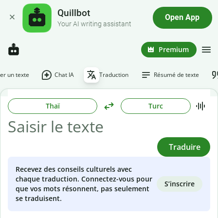
Quillbot
Open App
Your AI writing assistant
Premium
r un texte
Chat IA
Traduction
Résumé de texte
Thaï
Turc
Traduire
Recevez des conseils culturels avec
chaque traduction. Connectez-vous pour
S’inscrire
que vos mots résonnent, pas seulement
se traduisent.