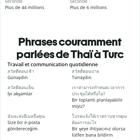
seconde
seconde
Plus de 44 millions
Plus de 6 millions
Phrases couramment
parlées de Thaï à Turc
Slide 1 of 6
Travail et communication quotidienne
S
สวัสดีตอนเช้า
สวัสดีตอนบ่าย
ส
Günaydın
Tünaydın
M
สวัสดีตอนเย็น
เราสามารถกำหนดเวลาการ
ฉ
İyi akşamlar
ประชุมได้หรือไม่?
Bir toplantı planlayabilir
ส
miyiz?
G
ฉันจะส่งอีเมลถึงคุณ
โปรดแจ้งให้เราทราบหากคุณ
ด
Size bir e-posta
ต้องการอะไร
R
göndereceğim.
Bir şeye ihtiyacınız olursa
lütfen bana bildirin
ใ