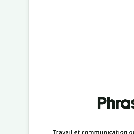
Phra
Slide 1 of 6
Travail et communication q