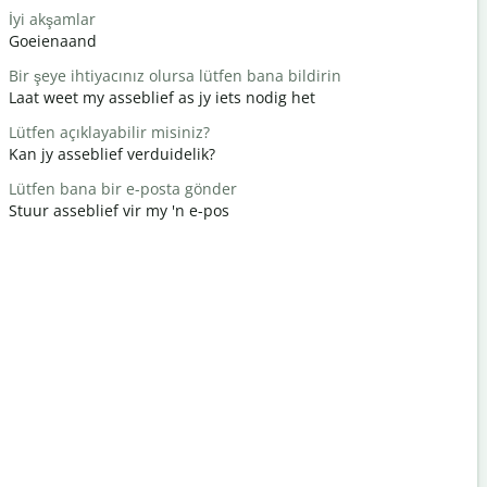
İyi akşamlar
Merhaba /
Goeienaand
Hallo / Hal
Bir şeye ihtiyacınız olursa lütfen bana bildirin
Nasılsın?
Laat weet my asseblief as jy iets nodig het
Hoe gaan d
Lütfen açıklayabilir misiniz?
Rica eder
Kan jy asseblief verduidelik?
Jy is welk
Lütfen bana bir e-posta gönder
Afedersin
Stuur asseblief vir my 'n e-pos
Verskoon 
En yakın o
Waar is di