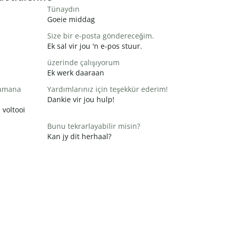
Tünaydın
Goeie middag
Size bir e-posta göndereceğim.
Ek sal vir jou 'n e-pos stuur.
üzerinde çalışıyorum
Ek werk daaraan
zamana
Yardımlarınız için teşekkür ederim!
Dankie vir jou hulp!
 voltooi
Bunu tekrarlayabilir misin?
Kan jy dit herhaal?