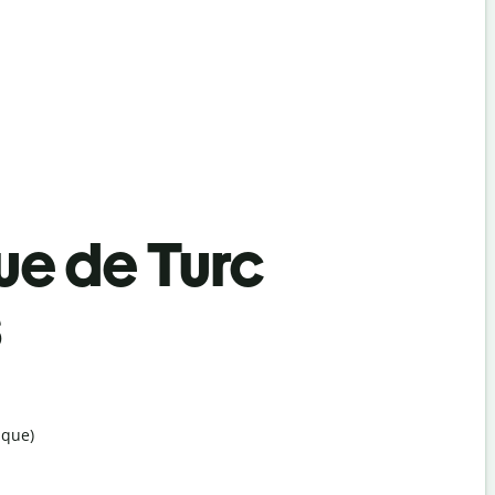
ue de Turc
s
ique)