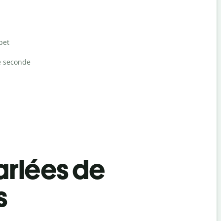
bet
e seconde
rlées de
s
Salutat