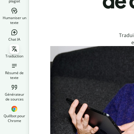
de 
plagiat
Humaniser un
texte
Tradui
Chat IA
e
Traduction
Résumé de
texte
Générateur
de sources
Quillbot pour
Chrome