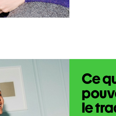
Ce q
pouve
le tr