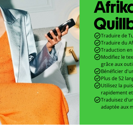
Afrik
Quill
Traduire de Tu
Traduire du Af
Traduction en 
Modifiez le te
grâce aux outi
Bénéficier d'u
Plus de 52 lan
Utilisez la pui
rapidement et
Traduisez d'un
adaptée aux m