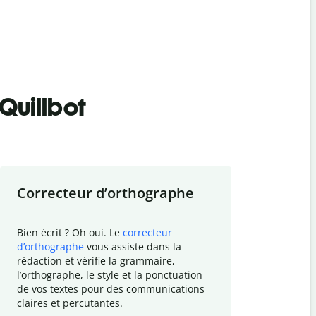
Quillbot
Correcteur d
’
orthographe
Résumer
Bien écrit ? Oh oui. Le
correcteur
Besoin de r
d
’
orthographe
vous assiste dans la
simplifier v
rédaction et vérifie la grammaire,
vos travaux
l
’
orthographe, le style et la ponctuation
résumé de t
de vos textes pour des communications
tâche et vo
claires et percutantes.
claire des 