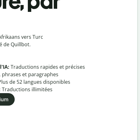
re, par
Afrikaans vers Turc
 de Quillbot.
l'IA:
Traductions rapides et précises
, phrases et paragraphes
Plus de
52
langues disponibles
:
Traductions illimitées
mium