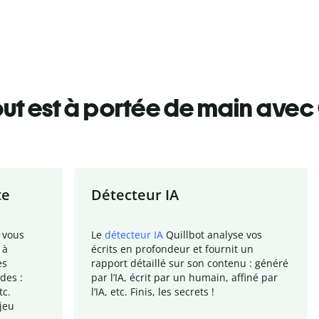
ut est à portée de main avec 
te
Détecteur IA
 vous
Le
détecteur IA
Quillbot analyse vos
 à
écrits en profondeur et fournit un
es
rapport
détaillé sur son contenu : généré
des :
par l
’
IA, écrit par un humain, affiné par
tc.
l
’
IA, etc. Finis, les secrets !
jeu