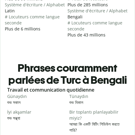
Système d'écriture / Alphabet
Plus de 285 millions
Latin
Système d'écriture / Alphabet
# Locuteurs comme langue
Bengali
seconde
# Locuteurs comme langue
Plus de 6 millions
seconde
Plus de 43 millions
Phrases couramment
parlées de Turc à Bengali
Slide 1 of 6
Travail et communication quotidienne
S
Günaydın
Tünaydın
M
শুভ সকাল
শুভ বিকাল
হ
İyi akşamlar
Bir toplantı planlayabilir
শুভ সন্ধ্যা
miyiz?
আ
আমরা কি একটি মিটিং শিডিউল করতে
G
পারি?
শ