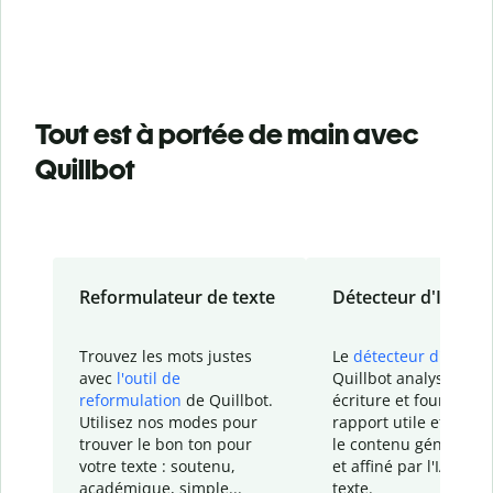
Tout est à portée de main avec
Quillbot
Reformulateur de texte
Détecteur d'IA
Trouvez les mots justes
Le
détecteur d'IA
de
avec
l'outil de
Quillbot analyse votr
reformulation
de Quillbot.
écriture et fournit un
Utilisez nos modes pour
rapport
utile et détail
trouver le bon ton pour
le contenu généré
par
votre texte : soutenu,
et affiné par l'IA dans
académique, simple...
texte.