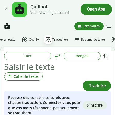
Quillbot
Open App
Your AI writing assistant
Premium
r un texte
Chat IA
Traduction
Résumé de texte
Turc
Bengali
Coller le texte
Traduire
Recevez des conseils culturels avec
chaque traduction. Connectez-vous pour
S’inscrire
que vos mots résonnent, pas seulement
se traduisent.