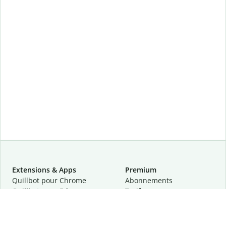
Extensions & Apps
Premium
Quillbot pour Chrome
Abonnements
Quillbot pour Edge
Tarifs
Quillbot pour Safari
Pour les entreprises
Quillbot pour Android
Affiliation
Quillbot
pour
iOS
Demander une démo