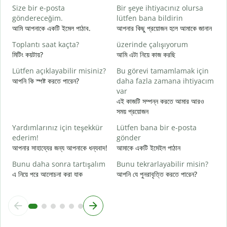
Size bir e-posta
Bir şeye ihtiyacınız olursa
R
göndereceğim.
lütfen bana bildirin
আ
আমি আপনাকে একটি ইমেল পাঠাব.
আপনার কিছু প্রয়োজন হলে আমাকে জানান
E
Toplantı saat kaçta?
üzerinde çalışıyorum
হ্
মিটিং কয়টায়?
আমি এটা নিয়ে কাজ করছি
G
Lütfen açıklayabilir misiniz?
Bu görevi tamamlamak için
বি
আপনি কি স্পষ্ট করতে পারেন?
daha fazla zamana ihtiyacım
var
E
এই কাজটি সম্পন্ন করতে আমার আরও
ক
সময় প্রয়োজন
Yardımlarınız için teşekkür
Lütfen bana bir e-posta
ederim!
gönder
আপনার সাহায্যের জন্য আপনাকে ধন্যবাদ!
আমাকে একটি ইমেইল পাঠান
Bunu daha sonra tartışalım
Bunu tekrarlayabilir misin?
এ নিয়ে পরে আলোচনা করা যাক
আপনি যে পুনরাবৃত্তি করতে পারেন?