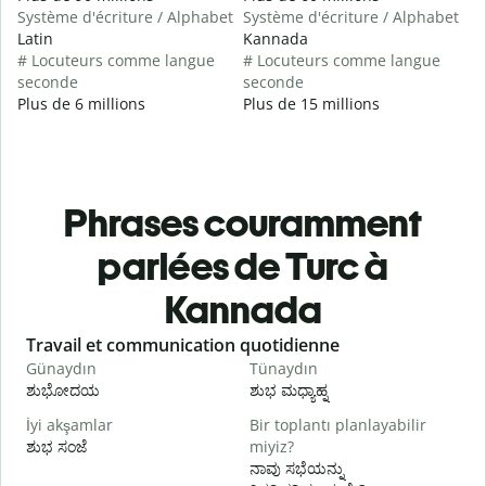
Système d'écriture / Alphabet
Système d'écriture / Alphabet
Latin
Kannada
# Locuteurs comme langue
# Locuteurs comme langue
seconde
seconde
Plus de 6 millions
Plus de 15 millions
Phrases couramment
parlées de Turc à
Kannada
Slide 1 of 6
Travail et communication quotidienne
S
Günaydın
Tünaydın
M
ಶುಭೋದಯ
ಶುಭ ಮಧ್ಯಾಹ್ನ
İyi akşamlar
Bir toplantı planlayabilir
ಶುಭ ಸಂಜೆ
miyiz?
ನ
ನಾವು ಸಭೆಯನ್ನು
G