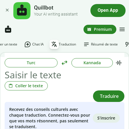
Quillbot
Open App
Your AI writing assistant
Premium
r un texte
Chat IA
Traduction
Résumé de texte
Turc
Kannada
Coller le texte
Traduire
Recevez des conseils culturels avec
chaque traduction. Connectez-vous pour
S’inscrire
que vos mots résonnent, pas seulement
se traduisent.