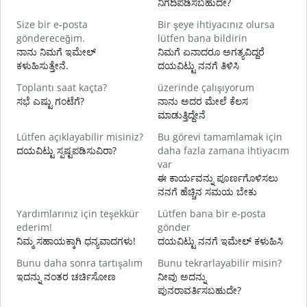
ನಿಗದಿಪಡಿಸಬಹುದೇ?
Size bir e-posta
Bir şeye ihtiyacınız olursa
R
göndereceğim.
lütfen bana bildirin
ನ
ನಾನು ನಿಮಗೆ ಇಮೇಲ್
ನಿಮಗೆ ಏನಾದರೂ ಅಗತ್ಯವಿದ್ದರೆ
ಕಳುಹಿಸುತ್ತೇನೆ.
ದಯವಿಟ್ಟು ನನಗೆ ತಿಳಿಸಿ
E
ಹ
Toplantı saat kaçta?
üzerinde çalışıyorum
ಸಭೆ ಎಷ್ಟು ಗಂಟೆಗೆ?
ನಾನು ಅದರ ಮೇಲೆ ಕೆಲಸ
G
ಮಾಡುತ್ತಿದ್ದೇನೆ
Lütfen açıklayabilir misiniz?
Bu görevi tamamlamak için
ದಯವಿಟ್ಟು ಸ್ಪಷ್ಟಪಡಿಸುವಿರಾ?
daha fazla zamana ihtiyacım
E
var
ಹ
ಈ ಕಾರ್ಯವನ್ನು ಪೂರ್ಣಗೊಳಿಸಲು
ನನಗೆ ಹೆಚ್ಚಿನ ಸಮಯ ಬೇಕು
Yardımlarınız için teşekkür
Lütfen bana bir e-posta
ederim!
gönder
ನಿಮ್ಮ ಸಹಾಯಕ್ಕಾಗಿ ಧನ್ಯವಾದಗಳು!
ದಯವಿಟ್ಟು ನನಗೆ ಇಮೇಲ್ ಕಳುಹಿಸಿ
Bunu daha sonra tartışalım
Bunu tekrarlayabilir misin?
ಇದನ್ನು ನಂತರ ಚರ್ಚಿಸೋಣ
ನೀವು ಅದನ್ನು
ಪುನರಾವರ್ತಿಸಬಹುದೇ?