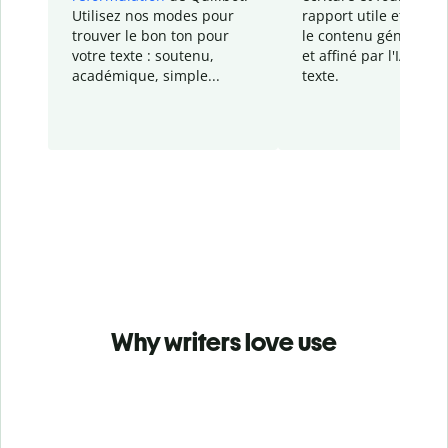
Utilisez nos modes pour
rapport
utile et détail
trouver le bon ton pour
le contenu généré
par
votre texte : soutenu,
et affiné par l'IA dans
académique, simple...
texte.
Why writers love use