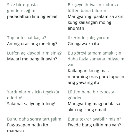
Size bir e-posta
Bir şeye ihtiyacınız olursa
göndereceğim.
lütfen bana bildirin
R
padadalhan kita ng email.
Mangyaring ipaalam sa akin
B
kung kailangan mo ng
anuman
E
O
Toplantı saat kaçta?
üzerinde çalışıyorum
Anong oras ang meeting?
Ginagawa ko ito
G
Lütfen açıklayabilir misiniz?
Bu görevi tamamlamak için
Maaari mo bang linawin?
daha fazla zamana ihtiyacım
E
var
S
Kailangan ko ng mas
h
maraming oras para tapusin
ang gawaing ito
Yardımlarınız için teşekkür
Lütfen bana bir e-posta
ederim!
gönder
Salamat sa iyong tulong!
Mangyaring magpadala sa
akin ng isang email
Bunu daha sonra tartışalım
Bunu tekrarlayabilir misin?
Pag-usapan natin ito
Pwede bang ulitin mo yan?
mamaya