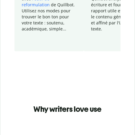
reformulation
de Quillbot.
écriture et fournit un
Utilisez nos modes pour
rapport
utile et détail
trouver le bon ton pour
le contenu généré
par
votre texte : soutenu,
et affiné par l'IA dans
académique, simple...
texte.
Why writers love use