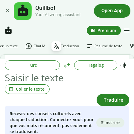
Quillbot
Open App
Your AI writing assistant
Premium
r un texte
Chat IA
Traduction
Résumé de texte
Turc
Tagalog
Coller le texte
Traduire
Recevez des conseils culturels avec
chaque traduction. Connectez-vous pour
S’inscrire
que vos mots résonnent, pas seulement
se traduisent.