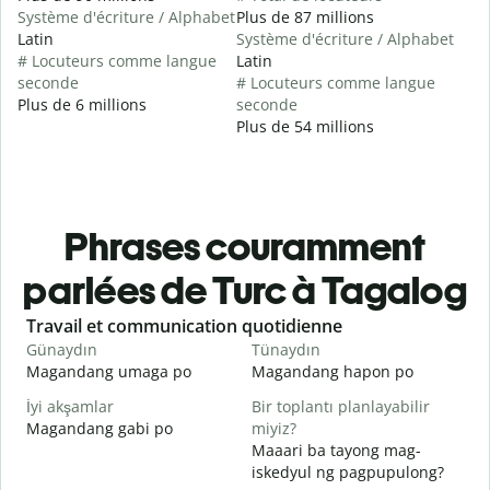
Système d'écriture / Alphabet
Plus de 87 millions
Latin
Système d'écriture / Alphabet
# Locuteurs comme langue
Latin
seconde
# Locuteurs comme langue
Plus de 6 millions
seconde
Plus de 54 millions
Phrases couramment
parlées de Turc à Tagalog
Slide 1 of 6
Travail et communication quotidienne
S
Günaydın
Tünaydın
M
Magandang umaga po
Magandang hapon po
H
İyi akşamlar
Bir toplantı planlayabilir
Magandang gabi po
miyiz?
A
Maaari ba tayong mag-
G
iskedyul ng pagpupulong?