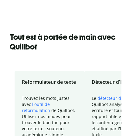
Tout est à portée de main avec
Quillbot
Reformulateur de texte
Détecteur d'IA
Trouvez les mots justes
Le
détecteur d'IA
de
avec
l'outil de
Quillbot analyse votr
reformulation
de Quillbot.
écriture et fournit un
Utilisez nos modes pour
rapport
utile et détail
trouver le bon ton pour
le contenu généré
par
votre texte : soutenu,
et affiné par l'IA dans
académique, simple...
texte.