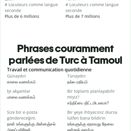
# Locuteurs comme langue
# Locuteurs comme langue
seconde
seconde
Plus de 6 millions
Plus de 7 millions
Phrases couramment
parlées de Turc à Tamoul
Slide 1 of 6
Travail et communication quotidienne
S
Günaydın
Tünaydın
M
காலை வணக்கம்
நல்ல மதியம்
வ
İyi akşamlar
Bir toplantı planlayabilir
மாலை வணக்கம்
miyiz?
எ
சந்திப்பை திட்டமிடலாமா?
G
Size bir e-posta
Bir şeye ihtiyacınız olursa
க
göndereceğim.
lütfen bana bildirin
நான் உங்களுக்கு மின்னஞ்சல்
உங்களுக்கு ஏதாவது தேவை
R
அனுப்புகிறேன்.
என்றால் எனக்கு