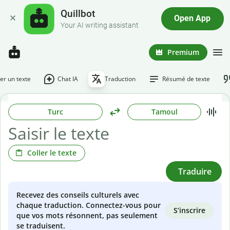
Quillbot
Open App
Your AI writing assistant
Premium
r un texte
Chat IA
Traduction
Résumé de texte
Turc
Tamoul
Coller le texte
Traduire
Recevez des conseils culturels avec
chaque traduction. Connectez-vous pour
S’inscrire
que vos mots résonnent, pas seulement
se traduisent.