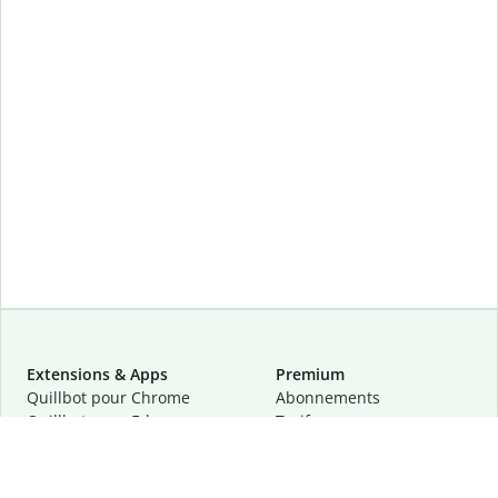
Extensions & Apps
Premium
Quillbot pour Chrome
Abonnements
Quillbot pour Edge
Tarifs
Quillbot pour Safari
Pour les entreprises
Quillbot pour Android
Affiliation
Quillbot
pour
iOS
Demander une démo