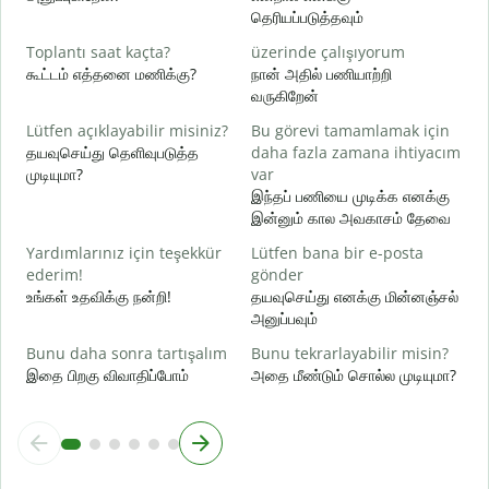
ந
தெரியப்படுத்தவும்
E
Toplantı saat kaçta?
üzerinde çalışıyorum
ஆ
கூட்டம் எத்தனை மணிக்கு?
நான் அதில் பணியாற்றி
வருகிறேன்
G
க
Lütfen açıklayabilir misiniz?
Bu görevi tamamlamak için
தயவுசெய்து தெளிவுபடுத்த
daha fazla zamana ihtiyacım
E
முடியுமா?
var
அ
இந்தப் பணியை முடிக்க எனக்கு
இன்னும் கால அவகாசம் தேவை
Yardımlarınız için teşekkür
Lütfen bana bir e-posta
ederim!
gönder
உங்கள் உதவிக்கு நன்றி!
தயவுசெய்து எனக்கு மின்னஞ்சல்
அனுப்பவும்
Bunu daha sonra tartışalım
Bunu tekrarlayabilir misin?
இதை பிறகு விவாதிப்போம்
அதை மீண்டும் சொல்ல முடியுமா?