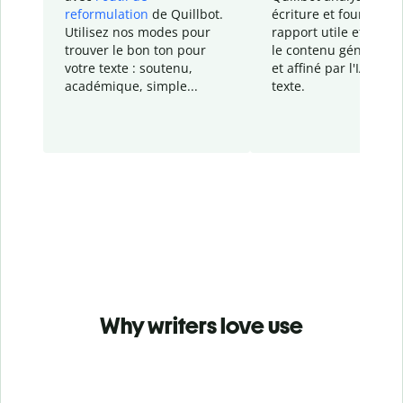
reformulation
de Quillbot.
écriture et fournit un
Utilisez nos modes pour
rapport
utile et détail
trouver le bon ton pour
le contenu généré
par
votre texte : soutenu,
et affiné par l'IA dans
académique, simple...
texte.
Why writers love use