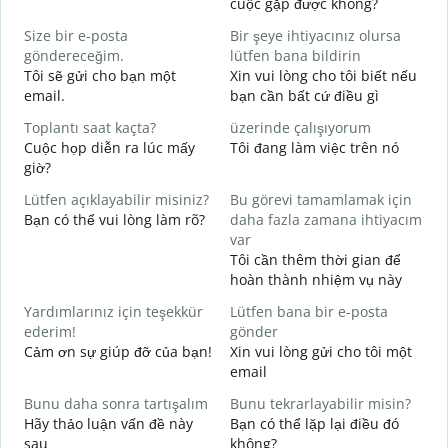
cuộc gặp được không?
C
Size bir e-posta
Bir şeye ihtiyacınız olursa
t
göndereceğim.
lütfen bana bildirin
R
Tôi sẽ gửi cho bạn một
Xin vui lòng cho tôi biết nếu
K
email.
bạn cần bất cứ điều gì
E
Toplantı saat kaçta?
üzerinde çalışıyorum
C
Cuộc họp diễn ra lúc mấy
Tôi đang làm việc trên nó
giờ?
G
T
Lütfen açıklayabilir misiniz?
Bu görevi tamamlamak için
Bạn có thể vui lòng làm rõ?
daha fazla zamana ihtiyacım
E
var
K
Tôi cần thêm thời gian để
hoàn thành nhiệm vụ này
Yardımlarınız için teşekkür
Lütfen bana bir e-posta
ederim!
gönder
Cảm ơn sự giúp đỡ của bạn!
Xin vui lòng gửi cho tôi một
email
Bunu daha sonra tartışalım
Bunu tekrarlayabilir misin?
Hãy thảo luận vấn đề này
Bạn có thể lặp lại điều đó
sau
không?