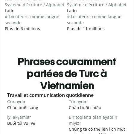
Système d'écriture / Alphabet
Système d'écriture / Alphabet
Latin
Latin
# Locuteurs comme langue
# Locuteurs comme langue
seconde
seconde
Plus de 6 millions
Plus de 11 millions
Phrases couramment
parlées de Turc à
Vietnamien
Slide 1 of 6
Travail et communication quotidienne
S
Günaydın
Tünaydın
M
Chào buổi sáng
Chào buổi chiều
X
İyi akşamlar
Bir toplantı planlayabilir
Buổi tối vui vẻ
miyiz?
T
Chúng ta có thể lên lịch một
G