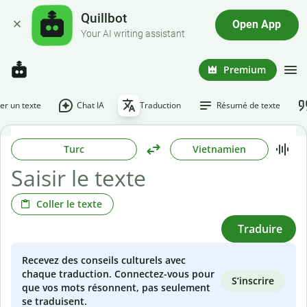
Quillbot
Open App
Your AI writing assistant
Premium
r un texte
Chat IA
Traduction
Résumé de texte
Turc
Vietnamien
Coller le texte
Traduire
Recevez des conseils culturels avec
chaque traduction. Connectez-vous pour
S’inscrire
que vos mots résonnent, pas seulement
se traduisent.