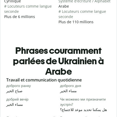
Cyrillique
Système d'écriture / Alphabet
# Locuteurs comme langue
Arabe
seconde
# Locuteurs comme langue
Plus de 6 millions
seconde
Plus de 110 millions
Phrases couramment
parlées de Ukrainien à
Arabe
Slide 1 of 6
Travail et communication quotidienne
S
доброго ранку
доброго дня
П
ا
مساء الخير
صباح الخير
добрий вечір
Чи можемо ми призначити
М
مساء الخير
зустріч?
و
هل يمكننا تحديد موعد للاجتماع؟
Д