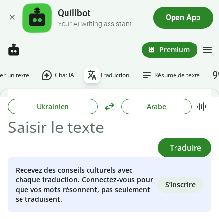
Quillbot
Open App
Your AI writing assistant
Premium
r un texte
Chat IA
Traduction
Résumé de texte
Ukrainien
Arabe
Traduire
Recevez des conseils culturels avec
chaque traduction. Connectez-vous pour
S’inscrire
que vos mots résonnent, pas seulement
se traduisent.