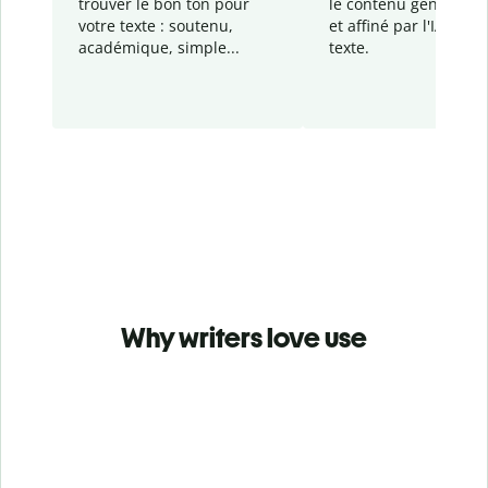
trouver le bon ton pour
le contenu généré
par
votre texte : soutenu,
et affiné par l'IA dans
académique, simple...
texte.
Why writers love use