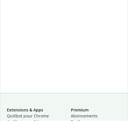
Extensions & Apps
Premium
Quillbot pour Chrome
Abonnements
Quillbot pour Edge
Tarifs
Quillbot pour Safari
Pour les entreprises