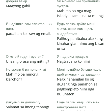
добрий вечір
Чи можемо ми призначити
М
Maayong gabii
зустріч?
A
Mahimo ba nga mag-
Д
iskedyul kami usa ka miting?
в
Я надішлю вам електронний
Будь ласка, дайте мені
M
лист.
знати, якщо вам щось
g
padalhan ko ikaw ug email.
знадобиться
Н
Palihug pahibaloa ako kung
G
kinahanglan nimo ang bisan
unsa
т
O
О котрій годині зустріч?
Я над цим працюю
Unsang orasa ang miting?
Nagtrabaho ko niini
д
Не могли б ви пояснити?
Мені потрібно більше часу,
Mahimo ba nimong
щоб виконати це завдання
klarohon?
Nagkinahanglan ko og
Д
dugang nga panahon sa
г
pagkompleto niini nga
A
buluhaton
h
Дякуємо за допомогу!
Будь ласка, надішліть мені
Salamat sa imong tabang!
електронний лист