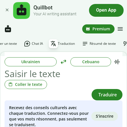
Quillbot
Open App
Your AI writing assistant
Premium
r un texte
Chat IA
Traduction
Résumé de texte
Ukrainien
Cebuano
Coller le texte
Traduire
Recevez des conseils culturels avec
chaque traduction. Connectez-vous pour
S’inscrire
que vos mots résonnent, pas seulement
se traduisent.