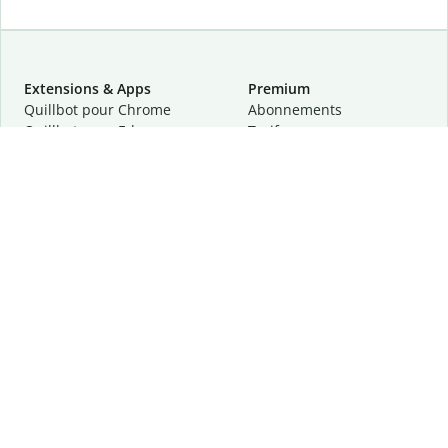
Extensions & Apps
Premium
Quillbot pour Chrome
Abonnements
Quillbot pour Edge
Tarifs
Quillbot pour Safari
Pour les entreprises
Quillbot pour Android
Affiliation
Quillbot
pour
iOS
Demander une démo
Quillbot pour Windows
Quillbot pour macOS
Quillbot pour Word
Outils
Entreprise
Outils de rédaction
À propos
Correction linguistique
Confidentialité
Citation et originalité
Carrière
Outils d'IA
Centre d'aide
Outils PDF
Contactez-nous
Outils d'image
Ressources
Autres outils
Outils PDF