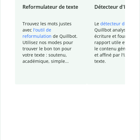
Reformulateur de texte
Détecteur d'IA
Trouvez les mots justes
Le
détecteur d'IA
de
avec
l'outil de
Quillbot analyse votr
reformulation
de Quillbot.
écriture et fournit un
Utilisez nos modes pour
rapport
utile et détail
trouver le bon ton pour
le contenu généré
par
votre texte : soutenu,
et affiné par l'IA dans
académique, simple...
texte.