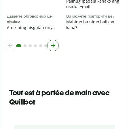
Palihug ipadala kanako ang
usa ka email
Давайте обговоримо це
Ви можете повторити це?
пізніше
Mahimo ba nimo balikon
Ato kining hisgotan unya
kana?
Tout est à portée de main avec
Quillbot