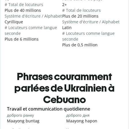
# Total de locuteurs
2+
Plus de 40 millions
# Total de locuteurs
Système d'écriture / Alphabet
Plus de 20 millions
Cyrillique
Système d'écriture / Alphabet
# Locuteurs comme langue
Latin
seconde
# Locuteurs comme langue
Plus de 6 millions
seconde
Plus de 0,5 million
Phrases couramment
parlées de Ukrainien à
Cebuano
Slide 1 of 6
Travail et communication quotidienne
S
доброго ранку
доброго дня
П
Maayong buntag
Maayong hapon
H