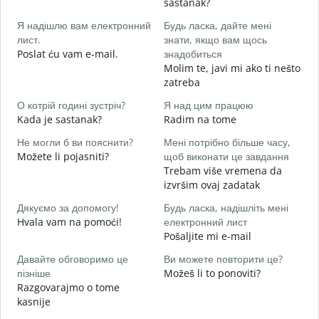
sastanak?
в
Я надішлю вам електронний
Будь ласка, дайте мені
D
лист.
знати, якщо вам щось
Н
Poslat ću vam e-mail.
знадобиться
Molim te, javi mi ako ti nešto
zatreba
т
d
О котрій годині зустріч?
Я над цим працюю
Kada je sastanak?
Radim na tome
д
Не могли б ви пояснити?
Мені потрібно більше часу,
Možete li pojasniti?
щоб виконати це завдання
Д
Trebam više vremena da
г
izvršim ovaj zadatak
G
Дякуємо за допомогу!
Будь ласка, надішліть мені
Hvala vam na pomoći!
електронний лист
Pošaljite mi e-mail
Давайте обговоримо це
Ви можете повторити це?
пізніше
Možeš li to ponoviti?
Razgovarajmo o tome
kasnije