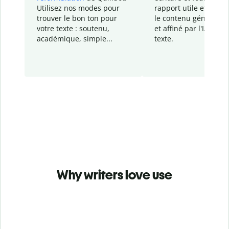
Utilisez nos modes pour
rapport
utile et détail
trouver le bon ton pour
le contenu généré
par
votre texte : soutenu,
et affiné par l'IA dans
académique, simple...
texte.
Why writers love use