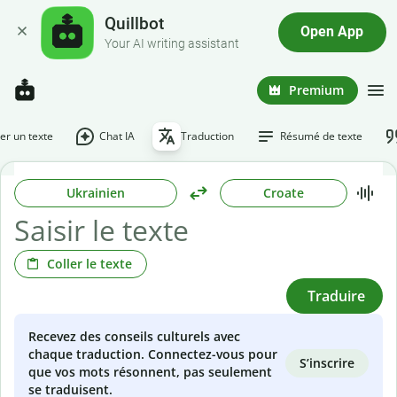
Quillbot
Open App
Your AI writing assistant
Premium
r un texte
Chat IA
Traduction
Résumé de texte
Ukrainien
Croate
Coller le texte
Traduire
Recevez des conseils culturels avec
chaque traduction. Connectez-vous pour
S’inscrire
que vos mots résonnent, pas seulement
se traduisent.