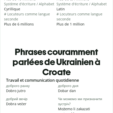
Système d'écriture / Alphabet
Système d'écriture / Alphabet
Cyrillique
Latin
# Locuteurs comme langue
# Locuteurs comme langue
seconde
seconde
Plus de 6 millions
Plus de 1 million
Phrases couramment
parlées de Ukrainien à
Croate
Slide 1 of 6
Travail et communication quotidienne
S
доброго ранку
доброго дня
П
Dobro jutro
Dobar dan
B
добрий вечір
Чи можемо ми призначити
М
Dobra večer
зустріч?
M
Možemo li zakazati
Д