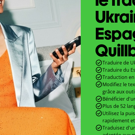
Ukrai
Espa
Quill
Traduire de Uk
Traduire du E
Traduction en 
Modifiez le te
grâce aux outi
Bénéficier d'u
Plus de 52 lan
Utilisez la pui
rapidement et
Traduisez d'un
adaptée aux m