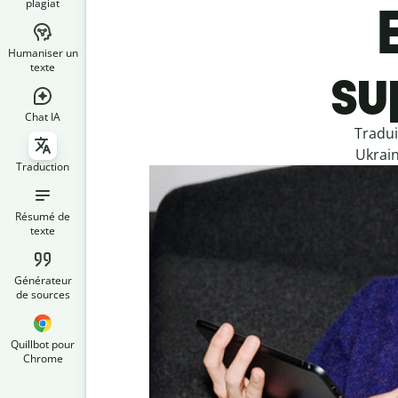
plagiat
Humaniser un
su
texte
Chat IA
Tradui
Ukrain
Traduction
Résumé de
texte
Générateur
de sources
Quillbot pour
Chrome