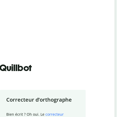
Quillbot
Correcteur d
’
orthographe
Résumer
Bien écrit ? Oh oui. Le
correcteur
Besoin de r