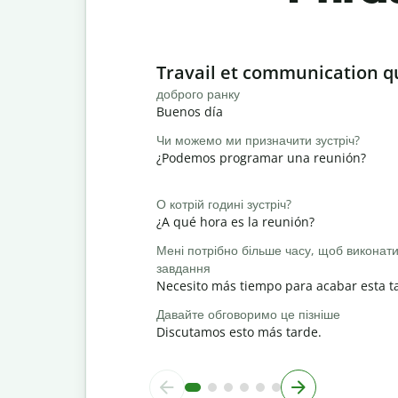
Slide 1 of 6
Travail et communication q
доброго ранку
Buenos día
Чи можемо ми призначити зустріч?
¿Podemos programar una reunión?
О котрій годині зустріч?
¿A qué hora es la reunión?
Мені потрібно більше часу, щоб виконат
завдання
Necesito más tiempo para acabar esta t
Давайте обговоримо це пізніше
Discutamos esto más tarde.