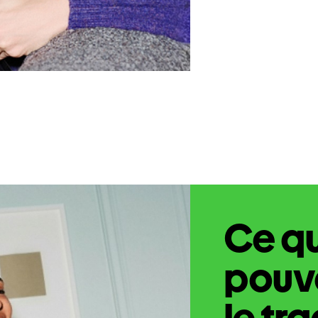
Ce q
pouve
le tr