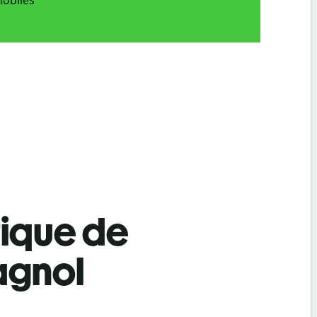
tique de
agnol