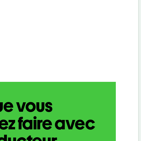
ue vous
z faire avec
aducteur