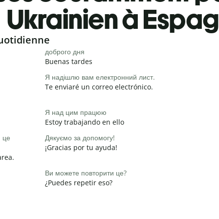
Ukrainien à Espag
uotidienne
доброго дня
Buenas tardes
Я надішлю вам електронний лист.
Te enviaré un correo electrónico.
Я над цим працюю
Estoy trabajando en ello
и це
Дякуємо за допомогу!
¡Gracias por tu ayuda!
area.
Ви можете повторити це?
¿Puedes repetir eso?