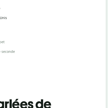
)
-Unis
bet
e seconde
rlées de