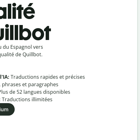
lité
illbot
u du Espagnol vers
ualité de Quillbot.
l'IA:
Traductions rapides et précises
, phrases et paragraphes
Plus de
52
langues disponibles
:
Traductions illimitées
mium