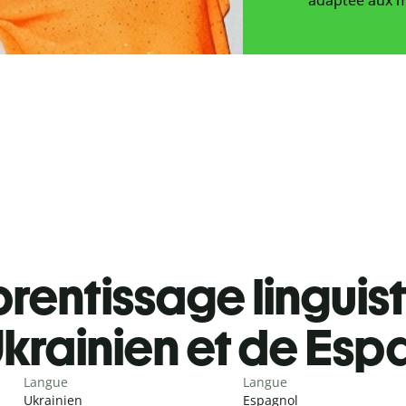
rentissage linguis
krainien et de Esp
Langue
Langue
Ukrainien
Espagnol