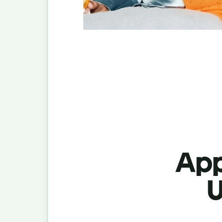
App
U