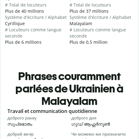
# Total de locuteurs
# Total de locuteurs
Plus de 40 millions
Plus de 37 millions
Système d'écriture / Alphabet
Système d'écriture / Alphabet
Cyrillique
Malayalam
# Locuteurs comme langue
# Locuteurs comme langue
seconde
seconde
Plus de 6 millions
Plus de 0,5 million
Phrases couramment
parlées de Ukrainien à
Malayalam
Slide 1 of 6
Travail et communication quotidienne
S
доброго ранку
доброго дня
П
സുപ്രഭാതം
ഗുഡ് ആഫ്റ്റർനൂൺ
добрий вечір
Чи можемо ми призначити
М