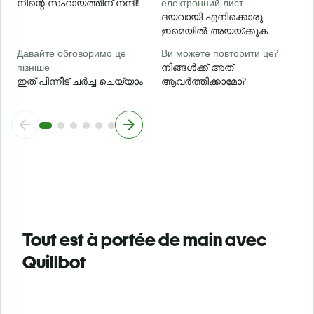
നിന്റെ സഹായത്തിന് നന്ദി!
електронний лист
ദയവായി എനിക്കൊരു
ഇമെയിൽ അയയ്ക്കുക
Давайте обговоримо це
Ви можете повторити це?
пізніше
നിങ്ങൾക്ക് അത്
ഇത് പിന്നീട് ചർച്ച ചെയ്യാം
ആവർത്തിക്കാമോ?
Tout est à portée de main avec
Quillbot