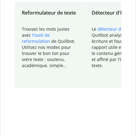
Reformulateur de texte
Détecteur d'IA
Trouvez les mots justes
Le
détecteur d'IA
de
avec
l'outil de
Quillbot analyse votr
reformulation
de Quillbot.
écriture et fournit un
Utilisez nos modes pour
rapport
utile et détail
trouver le bon ton pour
le contenu généré
par
votre texte : soutenu,
et affiné par l'IA dans
académique, simple...
texte.