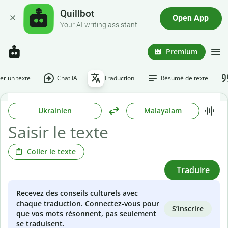
Quillbot
Open App
Your AI writing assistant
Premium
r un texte
Chat IA
Traduction
Résumé de texte
Ukrainien
Malayalam
Coller le texte
Traduire
Recevez des conseils culturels avec
chaque traduction. Connectez-vous pour
S’inscrire
que vos mots résonnent, pas seulement
se traduisent.