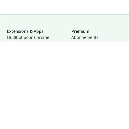
Extensions & Apps
Premium
Quillbot pour Chrome
Abonnements
Quillbot pour Edge
Tarifs
Quillbot pour Safari
Pour les entreprises
Quillbot pour Android
Affiliation
Quillbot
pour
iOS
Demander une démo
Quillbot pour Windows
Quillbot pour macOS
Quillbot pour Word
Outils
Entreprise
Outils de rédaction
À propos
Correction linguistique
Confidentialité
Citation et originalité
Carrière
Outils d'IA
Centre d'aide
Outils PDF
Contactez-nous
Outils d'image
Ressources
Autres outils