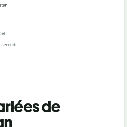
istan
bet
e seconde
rlées de
an