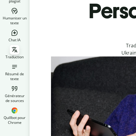
plagiat
Persa
Humaniser un
texte
Chat IA
Trad
Ukrain
Traduction
Résumé de
texte
Générateur
de sources
Quillbot pour
Chrome