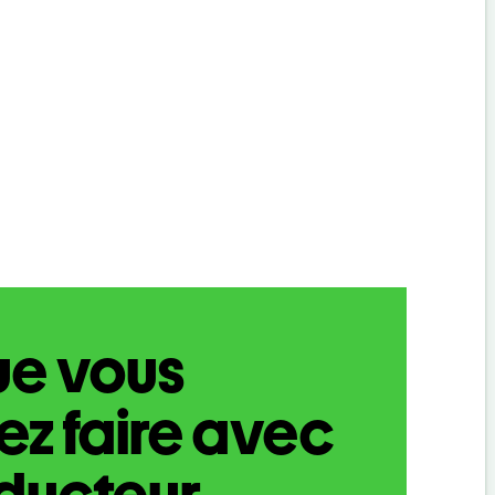
ue vous
z faire avec
aducteur