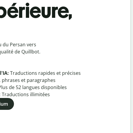
périeure,
u du Persan vers
ualité de Quillbot.
l'IA:
Traductions rapides et précises
, phrases et paragraphes
Plus de
52
langues disponibles
:
Traductions illimitées
mium