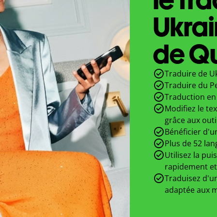
Ukrai
de Qu
Traduire de Uk
Traduire du P
Traduction en 
Modifiez le te
grâce aux outi
Bénéficier d'u
Plus de 52 lan
Utilisez la pui
rapidement et
Traduisez d'un
adaptée aux m