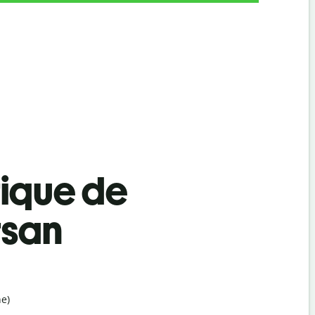
tique de
rsan
e)