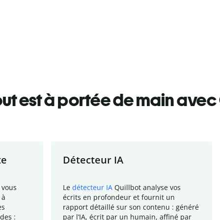
ut est à portée de main avec 
te
Détecteur IA
 vous
Le
détecteur IA
Quillbot analyse vos
 à
écrits en profondeur et fournit un
es
rapport
détaillé sur son contenu : généré
des :
par l
’
IA, écrit par un humain, affiné par