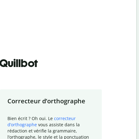
Quillbot
Correcteur d
’
orthographe
Résumer
Bien écrit ? Oh oui. Le
correcteur
Besoin de r
d
’
orthographe
vous assiste dans la
simplifier v
rédaction et vérifie la grammaire,
vos travaux
l
’
orthographe, le style et la ponctuation
résumé de t