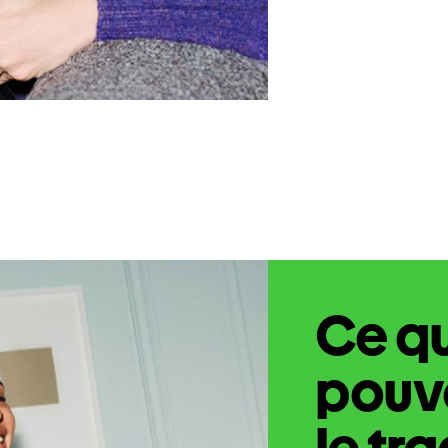
Ce q
pouve
le tr