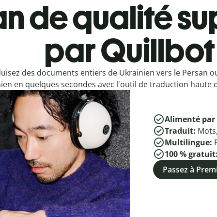
n de qualité su
par Quillbot
uisez des documents entiers de Ukrainien vers le Persan o
ien en quelques secondes avec l'outil de traduction haute q
Alimenté par 
Traduit:
Mots
Multilingue:
100 % gratuit
Passez à Pre