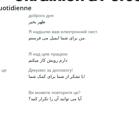
uotidienne
доброго дня
ظهر بخیر
Я надішлю вам електронний лист.
من برای شما ایمیل می فرستم.
Я над цим працюю
دارم رویش کار میکنم
и це
Дякуємо за допомогу!
با تشکر از شما برای کمک شما!
Ви можете повторити це?
آیا می توانید آن را تکرار کنید؟