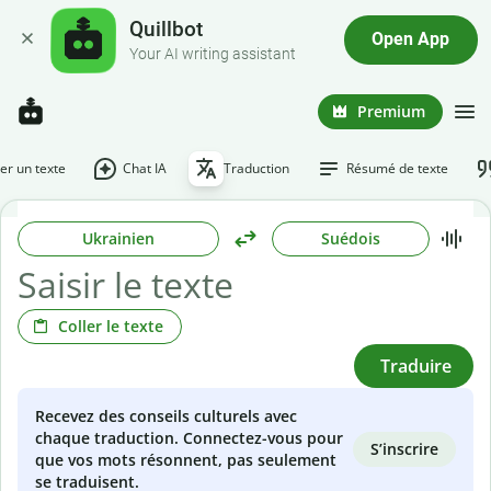
Quillbot
Open App
Your AI writing assistant
Premium
r un texte
Chat IA
Traduction
Résumé de texte
Ukrainien
Suédois
Coller le texte
Traduire
Recevez des conseils culturels avec
chaque traduction. Connectez-vous pour
S’inscrire
que vos mots résonnent, pas seulement
se traduisent.