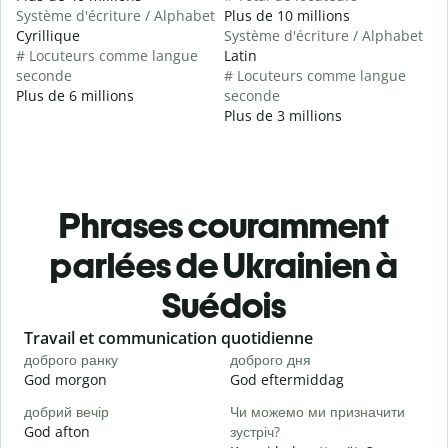
Système d'écriture / Alphabet
Plus de 10 millions
Cyrillique
Système d'écriture / Alphabet
# Locuteurs comme langue
Latin
seconde
# Locuteurs comme langue
Plus de 6 millions
seconde
Plus de 3 millions
Phrases couramment
parlées de Ukrainien à
Suédois
Slide 1 of 6
Travail et communication quotidienne
S
доброго ранку
доброго дня
П
God morgon
God eftermiddag
H
добрий вечір
Чи можемо ми призначити
М
God afton
зустріч?
J