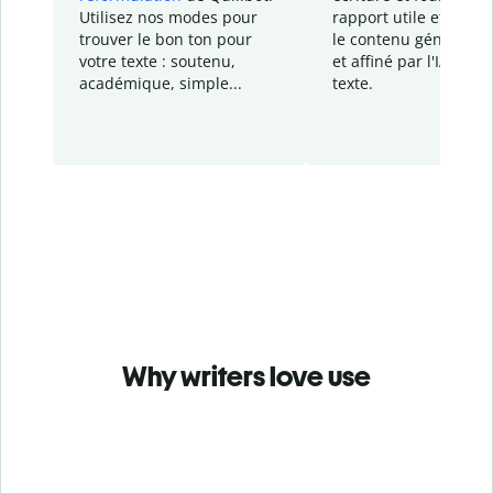
Utilisez nos modes pour
rapport
utile et détail
trouver le bon ton pour
le contenu généré
par
votre texte : soutenu,
et affiné par l'IA dans
académique, simple...
texte.
Why writers love use