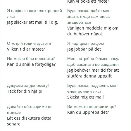
Kan vi boka ett möte?
Д
Я надішлю вам електронний
Будь ласка, дайте мені
в
лист.
знати, якщо вам щось
G
Jag skickar ett mail till dig.
знадобиться
Н
Vänligen meddela mig om
D
du behöver något
т
О котрій годині зустріч?
Я над цим працюю
J
Vilken tid är mötet?
Jag jobbar på det
д
Не могли б ви пояснити?
Мені потрібно більше часу,
A
Kan du snälla förtydliga?
щоб виконати це завдання
Jag behöver mer tid för att
Д
slutföra denna uppgift
г
V
Дякуємо за допомогу!
Будь ласка, надішліть мені
Tack för din hjälp!
електронний лист
Skicka mig ett mail
Давайте обговоримо це
Ви можете повторити це?
пізніше
Kan du upprepa det?
Låt oss diskutera detta
senare