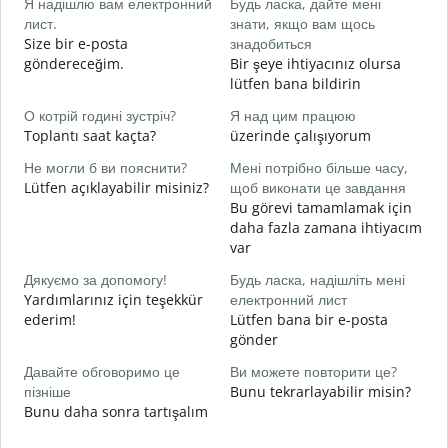
Я надішлю вам електронний
Будь ласка, дайте мені
G
лист.
знати, якщо вам щось
Н
Size bir e-posta
знадобиться
R
göndereceğim.
Bir şeye ihtiyacınız olursa
lütfen bana bildirin
т
E
О котрій годині зустріч?
Я над цим працюю
Toplantı saat kaçta?
üzerinde çalışıyorum
д
G
Не могли б ви пояснити?
Мені потрібно більше часу,
Lütfen açıklayabilir misiniz?
щоб виконати це завдання
Д
Bu görevi tamamlamak için
г
daha fazla zamana ihtiyacım
E
var
Дякуємо за допомогу!
Будь ласка, надішліть мені
Yardımlarınız için teşekkür
електронний лист
ederim!
Lütfen bana bir e-posta
gönder
Давайте обговоримо це
Ви можете повторити це?
пізніше
Bunu tekrarlayabilir misin?
Bunu daha sonra tartışalım