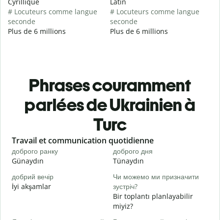
Cyrillique
Latin
# Locuteurs comme langue
# Locuteurs comme langue
seconde
seconde
Plus de 6 millions
Plus de 6 millions
Phrases couramment
parlées de Ukrainien à
Turc
Slide 1 of 6
Travail et communication quotidienne
S
доброго ранку
доброго дня
П
Günaydın
Tünaydın
M
добрий вечір
Чи можемо ми призначити
М
İyi akşamlar
зустріч?
Bir toplantı planlayabilir
Д
miyiz?
в