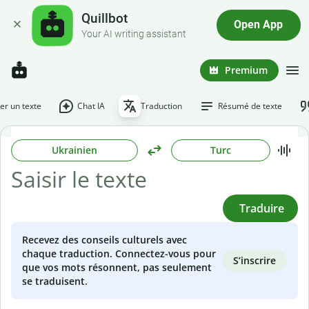
Quillbot
Open App
Your AI writing assistant
Premium
r un texte
Chat IA
Traduction
Résumé de texte
Ukrainien
Turc
Traduire
Recevez des conseils culturels avec
chaque traduction. Connectez-vous pour
S’inscrire
que vos mots résonnent, pas seulement
se traduisent.