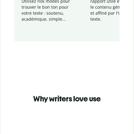
Utilisez nos modes pour
rapport
utile et détail
trouver le bon ton pour
le contenu généré
par
votre texte : soutenu,
et affiné par l'IA dans
académique, simple...
texte.
Why writers love use