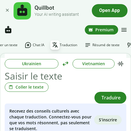
Quillbot
Open App
Your AI writing assistant
Premium
r un texte
Chat IA
Traduction
Résumé de texte
Ukrainien
Vietnamien
Coller le texte
Traduire
Recevez des conseils culturels avec
chaque traduction. Connectez-vous pour
S’inscrire
que vos mots résonnent, pas seulement
se traduisent.