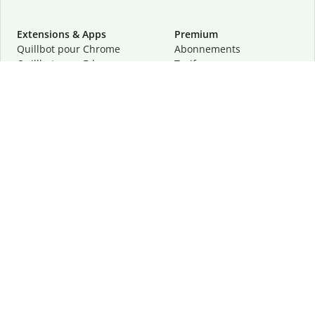
Extensions & Apps
Premium
Quillbot pour Chrome
Abonnements
Quillbot pour Edge
Tarifs
Quillbot pour Safari
Pour les entreprises
Quillbot pour Android
Affiliation
Quillbot
pour
iOS
Demander une démo
Quillbot pour Windows
Quillbot pour macOS
Quillbot pour Word
Outils
Entreprise
Outils de rédaction
À propos
Correction linguistique
Confidentialité
Citation et originalité
Carrière
Outils d'IA
Centre d'aide
Outils PDF
Contactez-nous
Outils d'image
Ressources
Autres outils
Outils PDF