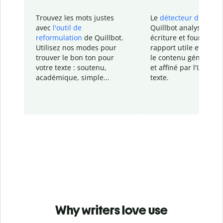
Trouvez les mots justes
Le
détecteur d'IA
de
avec
l'outil de
Quillbot analyse votr
reformulation
de Quillbot.
écriture et fournit un
Utilisez nos modes pour
rapport
utile et détail
trouver le bon ton pour
le contenu généré
par
votre texte : soutenu,
et affiné par l'IA dans
académique, simple...
texte.
Why writers love use