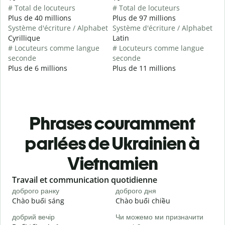
# Total de locuteurs
# Total de locuteurs
Plus de 40 millions
Plus de 97 millions
Système d'écriture / Alphabet
Système d'écriture / Alphabet
Cyrillique
Latin
# Locuteurs comme langue
# Locuteurs comme langue
seconde
seconde
Plus de 6 millions
Plus de 11 millions
Phrases couramment
parlées de Ukrainien à
Vietnamien
Slide 1 of 6
Travail et communication quotidienne
S
доброго ранку
доброго дня
П
Chào buổi sáng
Chào buổi chiều
X
добрий вечір
Чи можемо ми призначити
М