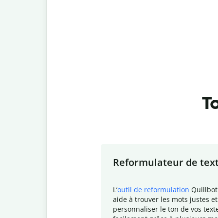
To
Slide 1 of 7
Reformulateur de tex
L
’
outil de reformulation
Quillbot
aide à trouver les mots justes et
personnaliser le ton de vos text