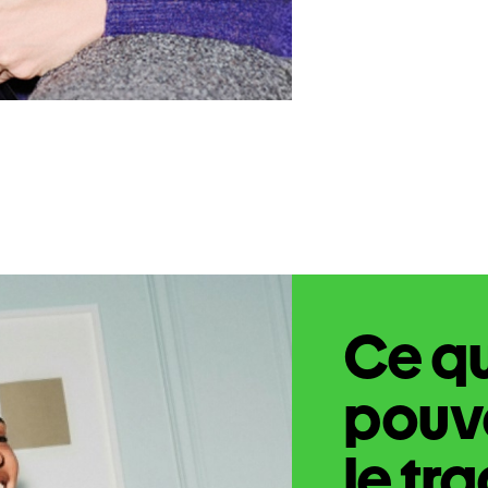
Ce q
pouve
le tr