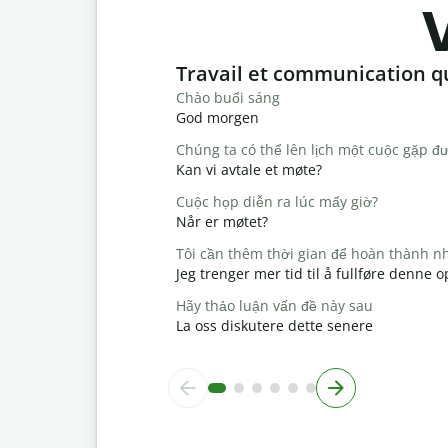
Slide 1 of 6
Travail et communication q
Chào buổi sáng
God morgen
Chúng ta có thể lên lịch một cuộc gặp đ
Kan vi avtale et møte?
Cuộc họp diễn ra lúc mấy giờ?
Når er møtet?
Tôi cần thêm thời gian để hoàn thành n
Jeg trenger mer tid til å fullføre denne
Hãy thảo luận vấn đề này sau
La oss diskutere dette senere