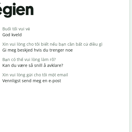
égien
Salutat
Buổi tối vui vẻ
Xin chào /
God kveld
Hei / Hei
Xin vui lòng cho tôi biết nếu bạn cần bất cứ điều gì
Bạn có kh
Gi meg beskjed hvis du trenger noe
Hvordan h
Bạn có thể vui lòng làm rõ?
Không có g
Kan du være så snill å avklare?
Du er vel
Xin vui lòng gửi cho tôi một email
Xin lỗi/Xin 
Vennligst send meg en e-post
Unnskyld 
Khách sạn
Hvor er de