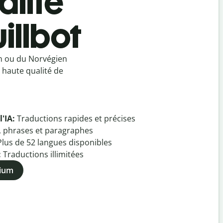
alité
illbot
n ou du Norvégien
 haute qualité de
l'IA:
Traductions rapides et précises
, phrases et paragraphes
Plus de
52
langues disponibles
:
Traductions illimitées
mium