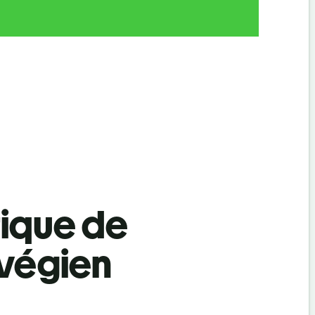
tique de
rvégien