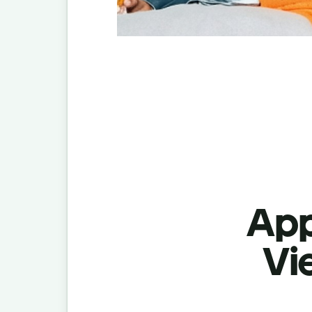
App
Vi