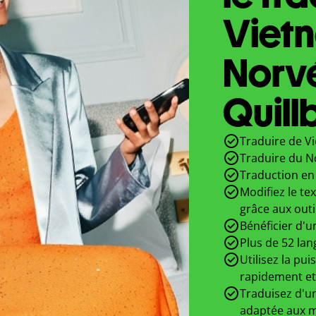
Viet
Norv
Quill
Traduire de V
Traduire du N
Traduction en 
Modifiez le te
grâce aux outi
Bénéficier d'u
Plus de 52 lan
Utilisez la pui
rapidement et
Traduisez d'un
adaptée aux m