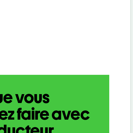
ue vous
z faire avec
aducteur