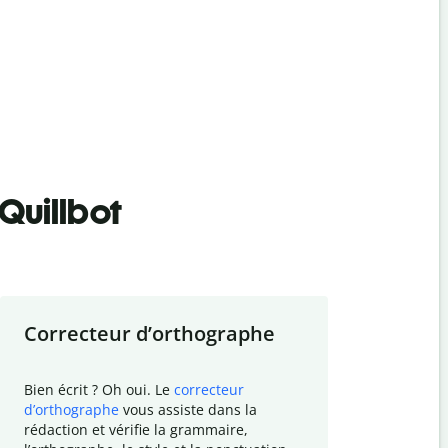
Quillbot
Correcteur d
’
orthographe
Résumer
Bien écrit ? Oh oui. Le
correcteur
Besoin de r
d
’
orthographe
vous assiste dans la
simplifier v
rédaction et vérifie la grammaire,
vos travaux