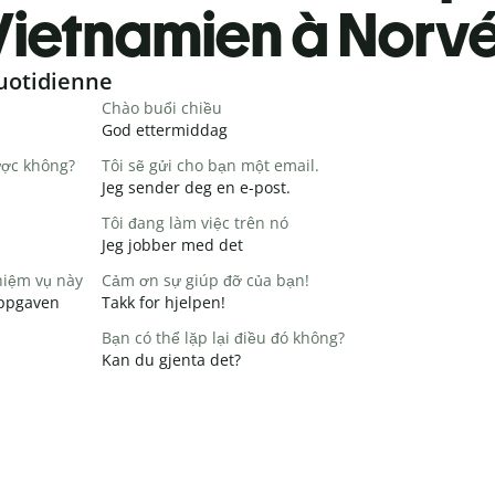
Vietnamien à Norv
uotidienne
Chào buổi chiều
God ettermiddag
ược không?
Tôi sẽ gửi cho bạn một email.
Jeg sender deg en e-post.
Tôi đang làm việc trên nó
Jeg jobber med det
hiệm vụ này
Cảm ơn sự giúp đỡ của bạn!
 oppgaven
Takk for hjelpen!
Bạn có thể lặp lại điều đó không?
Kan du gjenta det?