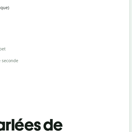
ique)
bet
e seconde
rlées de