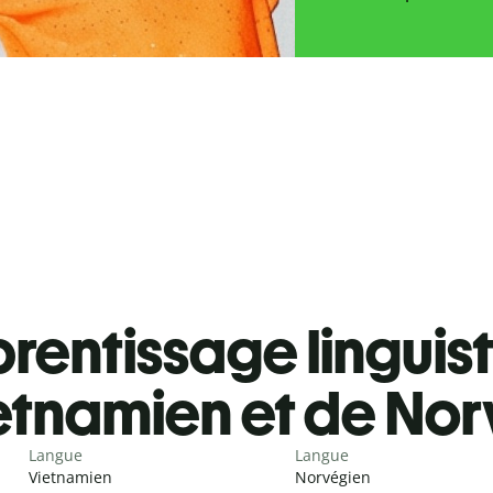
rentissage linguis
etnamien et de No
Langue
Langue
Vietnamien
Norvégien