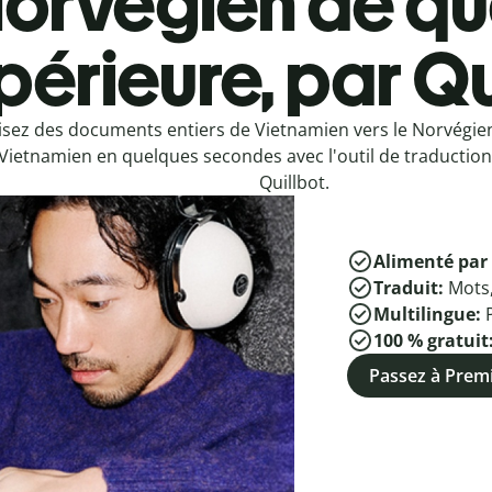
orvégien de qu
périeure, par Qu
isez des documents entiers de Vietnamien vers le Norvégie
Vietnamien en quelques secondes avec l'outil de traduction
Quillbot.
Alimenté par 
Traduit:
Mots
Multilingue:
100 % gratuit
Passez à Pre