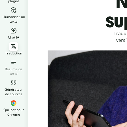
N
plagiat
su
Humaniser un
texte
Tradu
Chat IA
vers 
Traduction
Résumé de
texte
Générateur
de sources
Quillbot pour
Chrome