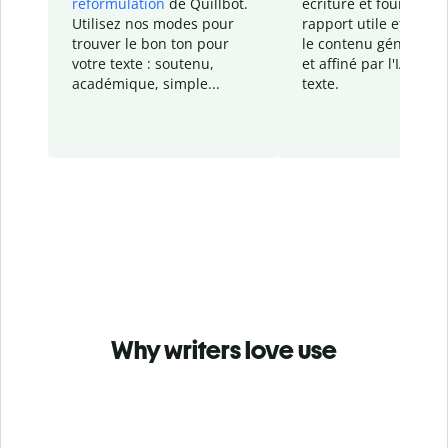
reformulation
de Quillbot.
écriture et fournit un
Utilisez nos modes pour
rapport
utile et détail
trouver le bon ton pour
le contenu généré
par
votre texte : soutenu,
et affiné par l'IA dans
académique, simple...
texte.
Why writers love use