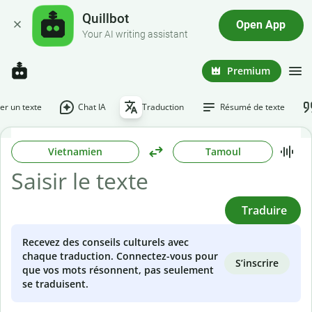
Quillbot
Open App
Your AI writing assistant
Premium
r un texte
Chat IA
Traduction
Résumé de texte
Vietnamien
Tamoul
Traduire
Recevez des conseils culturels avec
chaque traduction. Connectez-vous pour
S’inscrire
que vos mots résonnent, pas seulement
se traduisent.