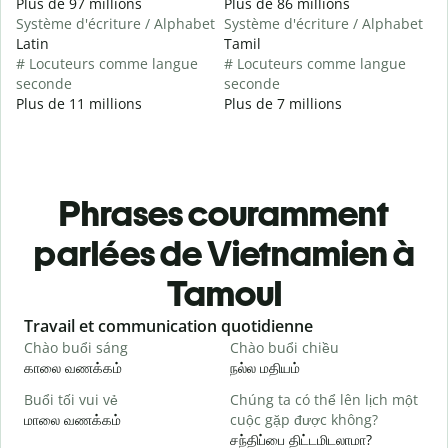
Plus de 97 millions
Plus de 86 millions
Système d'écriture / Alphabet
Système d'écriture / Alphabet
Latin
Tamil
# Locuteurs comme langue
# Locuteurs comme langue
seconde
seconde
Plus de 11 millions
Plus de 7 millions
Phrases couramment
parlées de Vietnamien à
Tamoul
Slide 1 of 6
Travail et communication quotidienne
S
Chào buổi sáng
Chào buổi chiều
X
காலை வணக்கம்
நல்ல மதியம்
வ
Buổi tối vui vẻ
Chúng ta có thể lên lịch một
T
மாலை வணக்கம்
cuộc gặp được không?
எ
சந்திப்பை திட்டமிடலாமா?