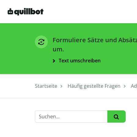
Formuliere Sätze und Absät
um.
Text umschreiben
Startseite
Häufig gestellte Fragen
Ad