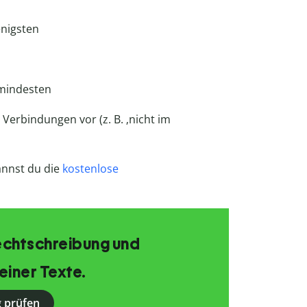
nigsten
mindesten
erbindungen vor (z. B. ‚nicht im
annst du die
kostenlose
echtschreibung und
einer Texte.
 prüfen