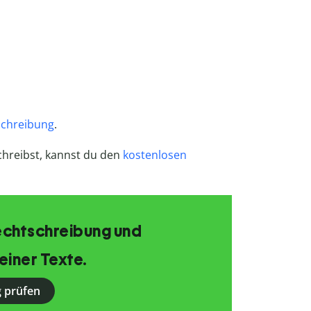
chreibung
.
hreibst, kannst du den
kostenlosen
echtschreibung und
einer Texte.
 prüfen