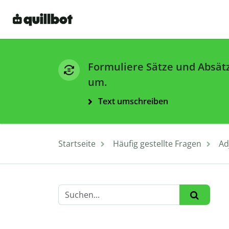
Formuliere Sätze und Absät
um.
Text umschreiben
Startseite
Häufig gestellte Fragen
Ad