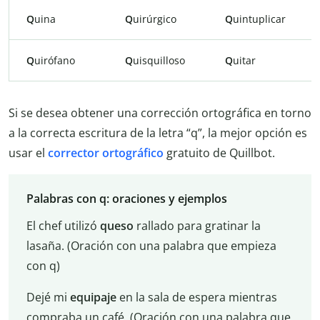
Q
uina
Q
uirúrgico
Q
uintuplicar
Q
uirófano
Q
uisquilloso
Q
uitar
Si se desea obtener una corrección ortográfica en torno
a la correcta escritura de la letra “q”, la mejor opción es
usar el
corrector ortográfico
gratuito de Quillbot.
Palabras con q: oraciones y ejemplos
El chef utilizó
queso
rallado para gratinar la
lasaña. (Oración con una palabra que empieza
con q)
Dejé mi
equipaje
en la sala de espera mientras
compraba un café. (Oración con una palabra que