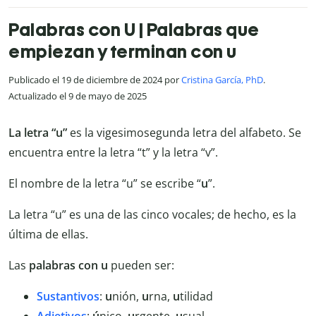
Palabras con U | Palabras que
empiezan y terminan con u
Publicado el 19 de diciembre de 2024 por
Cristina García, PhD
.
Actualizado el 9 de mayo de 2025
La letra “u”
es la vigesimosegunda letra del alfabeto. Se
encuentra entre la letra “t” y la letra “v”.
El nombre de la letra “u” se escribe “
u
”.
La letra “u” es una de las cinco vocales; de hecho, es la
última de ellas.
Las
palabras con u
pueden ser:
Sustantivos
:
u
nión,
u
rna,
u
tilidad
Adjetivos
:
ú
nico,
u
rgente,
u
sual