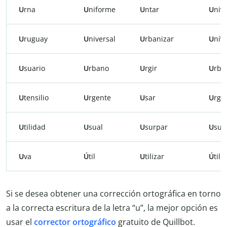
U
rna
U
niforme
U
ntar
U
niv
U
ruguay
U
niversal
U
rbanizar
U
nív
U
suario
U
rbano
U
rgir
U
rba
U
tensilio
U
rgente
U
sar
U
rge
U
tilidad
U
sual
U
surpar
U
sua
U
va
Ú
til
U
tilizar
Ú
til
Si se desea obtener una corrección ortográfica en torno
a la correcta escritura de la letra “u”, la mejor opción es
usar el
corrector ortográfico
gratuito de Quillbot.