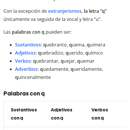
Con la excepción de
extranjerismos
,
la letra “q”
únicamente va seguida de la vocal y letra “u”.
Las
palabras con q
pueden ser:
Sustantivos
:
q
uebranto,
q
uema,
q
uimera
Adjetivos
:
q
uebradizo,
q
uerido,
q
uímico
Verbos
:
q
uebrantar,
q
uejar,
q
uemar
Adverbios
:
q
uedamente,
q
ueridamente,
q
uincenalmente
Palabras con q
Sustantivos
Adjetivos
Verbos
con q
con q
con q