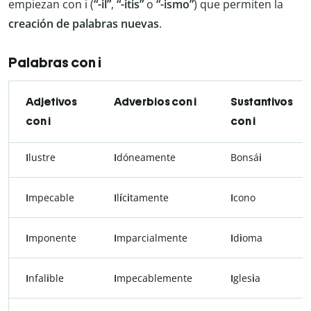
empiezan con i (
“-il”
,
“-itis”
o
“-ismo”
) que permiten la
creación de palabras nuevas
.
Palabras con i
Adjetivos
Adverbios con i
Sustantivos
con i
con i
I
lustre
I
dóneamente
Bonsá
i
I
mpecable
I
l
í
c
i
tamente
I
cono
I
mponente
I
mparcialmente
I
d
i
oma
I
nfal
i
ble
I
mpecablemente
I
gles
i
a