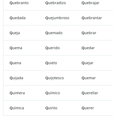
Q
uebranto
Q
uebradizo
Q
uebrajar
Q
uedada
Q
uejumbroso
Q
uebrantar
Q
ueja
Q
uemado
Q
uebrar
Q
uema
Q
uerido
Q
uedar
Q
uena
Q
uieto
Q
uejar
Q
uijada
Q
uijotesco
Q
uemar
Q
uimera
Q
uímico
Q
uerellar
Q
uímica
Q
uinto
Q
uerer