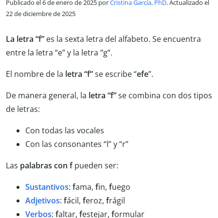
Publicado el 6 de enero de 2025 por
Cristina García, PhD
. Actualizado el
22 de diciembre de 2025
La letra “f”
es la sexta letra del alfabeto. Se encuentra
entre la letra “e” y la letra “g”.
El nombre de la
letra “f”
se escribe “
efe
”.
De manera general, la
letra “f”
se combina con dos tipos
de letras:
Con todas las vocales
Con las consonantes “l” y “r”
Las
palabras con f
pueden ser:
Sustantivos
:
f
ama,
f
in,
f
uego
Adjetivos
:
f
ácil,
f
eroz,
f
rágil
Verbos
:
f
altar,
f
estejar,
f
ormular