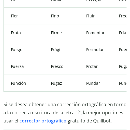
F
lor
F
ino
F
luir
F
rec
F
ruta
F
irme
F
omentar
F
ríam
F
uego
F
rágil
F
ormular
F
uer
F
uerza
F
resco
F
rotar
F
uga
F
unción
F
ugaz
F
undar
F
und
Si se desea obtener una corrección ortográfica en torno
a la correcta escritura de la letra “f”, la mejor opción es
usar el
corrector ortográfico
gratuito de Quillbot.