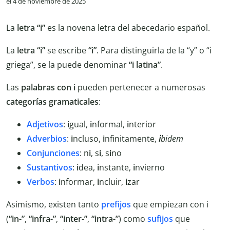
el 4 de noviembre de 2025
La
letra “i”
es la novena letra del abecedario español.
La
letra “i”
se escribe
“i”
. Para distinguirla de la “y” o “i
griega”, se la puede denominar
“i latina”
.
Las
palabras con i
pueden pertenecer a numerosas
categorías gramaticales
:
Adjetivos
:
i
gual,
i
nformal,
i
nterior
Adverbios
:
i
ncluso,
i
nfinitamente,
i
bidem
Conjunciones
: n
i
, s
i
, s
i
no
Sustantivos
:
i
dea,
i
nstante,
i
nvierno
Verbos
:
i
nformar,
i
ncluir,
i
zar
Asimismo, existen tanto
prefijos
que empiezan con i
(
“in-”
,
“infra-”
,
“inter-”
,
“intra-”
) como
sufijos
que