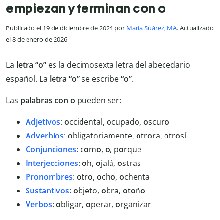
empiezan y terminan con o
Publicado el 19 de diciembre de 2024 por
María Suárez, MA
. Actualizado
el 8 de enero de 2026
La
letra “o”
es la decimosexta letra del abecedario
español. La
letra “o”
se escribe
“o”
.
Las
palabras con o
pueden ser:
Adjetivos
:
o
ccidental,
o
cupad
o
,
o
scur
o
Adverbios
:
o
bligatoriamente,
o
tr
o
ra,
o
tr
o
sí
Conjunciones
: c
o
m
o
,
o
, p
o
rque
Interjecciones
:
o
h,
o
jalá,
o
stras
Pronombres
:
o
tr
o
,
o
ch
o
,
o
chenta
Sustantivos
:
o
bjeto,
o
bra,
o
t
o
ñ
o
Verbos
:
o
bligar,
o
perar,
o
rganizar