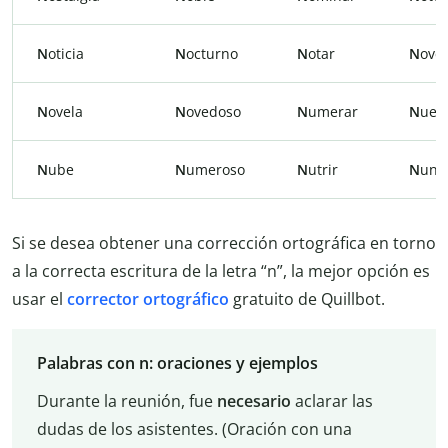
N
oticia
N
octurno
N
otar
N
ove
N
ovela
N
ovedoso
N
umerar
N
uev
N
ube
N
umeroso
N
utrir
N
unc
Si se desea obtener una corrección ortográfica en torno
a la correcta escritura de la letra “n”, la mejor opción es
usar el
corrector ortográfico
gratuito de Quillbot.
Palabras con n: oraciones y ejemplos
Durante la reunión, fue
necesario
aclarar las
dudas de los asistentes. (Oración con una