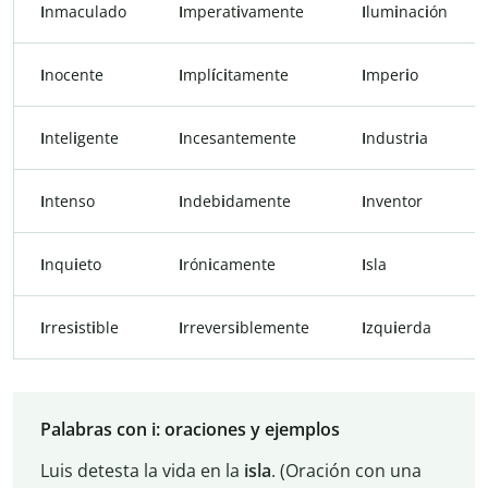
I
nmaculado
I
mperat
i
vamente
I
lum
i
nac
i
ón
I
nocente
I
mpl
í
c
i
tamente
I
mper
i
o
I
ntel
i
gente
I
ncesantemente
I
ndustr
i
a
I
ntenso
I
ndeb
i
damente
I
nventor
I
nqu
i
eto
I
rón
i
camente
I
sla
I
rres
i
st
i
ble
I
rrevers
i
blemente
I
zqu
i
erda
Palabras con i: oraciones y ejemplos
Luis detesta la vida en la
isla
. (Oración con una