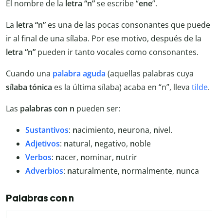
El nombre de la
letra “n”
se escribe “
ene
”.
La
letra “n”
es una de las pocas consonantes que puede
ir al final de una sílaba. Por ese motivo, después de la
letra “n”
pueden ir tanto vocales como consonantes.
Cuando una
palabra aguda
(aquellas palabras cuya
sílaba tónica
es la última sílaba) acaba en “n”, lleva
tilde
.
Las
palabras con n
pueden ser:
Sustantivos
:
n
acimiento,
n
eurona,
n
ivel.
Adjetivos
:
n
atural,
n
egativo,
n
oble
Verbos
:
n
acer,
n
ominar,
n
utrir
Adverbios
:
n
aturalmente,
n
ormalmente,
n
unca
Palabras con n