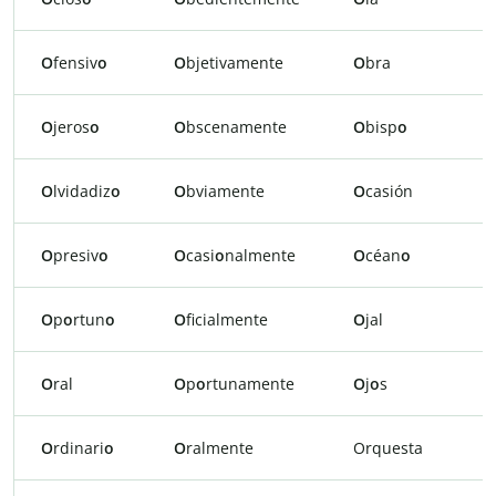
O
fensiv
o
O
bjetivamente
O
bra
O
jeros
o
O
bscenamente
O
bisp
o
O
lvidadiz
o
O
bviamente
O
casión
O
presiv
o
O
casi
o
nalmente
O
céan
o
O
p
o
rtun
o
O
ficialmente
O
jal
O
ral
O
p
o
rtunamente
O
j
o
s
O
rdinari
o
O
ralmente
Orquesta