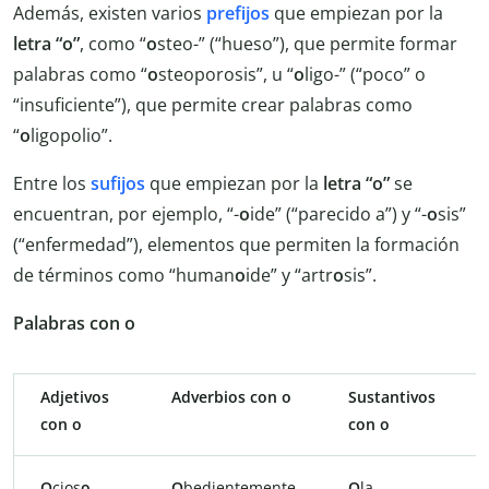
Además, existen varios
prefijos
que empiezan por la
letra “o”
, como “
o
steo-” (“hueso”), que permite formar
palabras como “
o
steoporosis”, u “
o
ligo-” (“poco” o
“insuficiente”), que permite crear palabras como
“
o
ligopolio”.
Entre los
sufijos
que empiezan por la
letra “o”
se
encuentran, por ejemplo, “-
o
ide” (“parecido a”) y “-
o
sis”
(“enfermedad”), elementos que permiten la formación
de términos como “human
o
ide” y “artr
o
sis”.
Palabras con o
Adjetivos
Adverbios con o
Sustantivos
con o
con o
O
cios
o
O
bedientemente
O
la