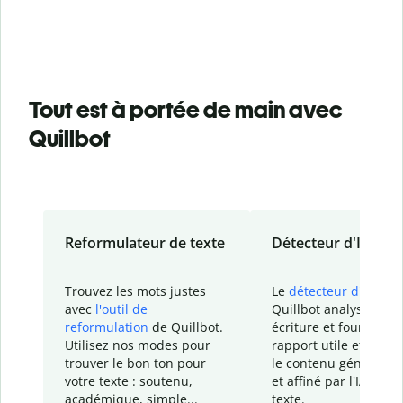
Tout est à portée de main avec
Quillbot
Reformulateur de texte
Détecteur d'IA
Trouvez les mots justes
Le
détecteur d'IA
de
avec
l'outil de
Quillbot analyse votr
reformulation
de Quillbot.
écriture et fournit un
Utilisez nos modes pour
rapport
utile et détail
trouver le bon ton pour
le contenu généré
par
votre texte : soutenu,
et affiné par l'IA dans
académique, simple...
texte.