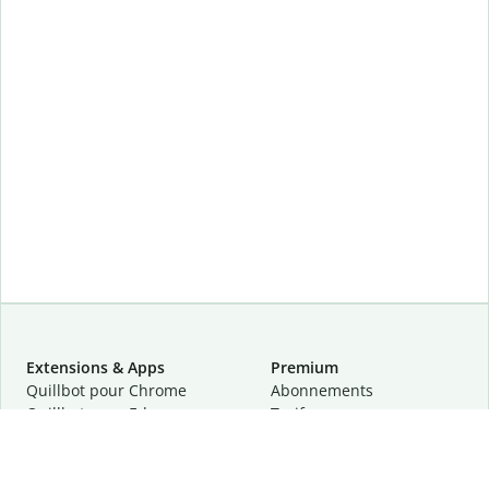
Extensions & Apps
Premium
Quillbot pour Chrome
Abonnements
Quillbot pour Edge
Tarifs
Quillbot pour Safari
Pour les entreprises
Quillbot pour Android
Affiliation
Quillbot
pour
iOS
Demander une démo