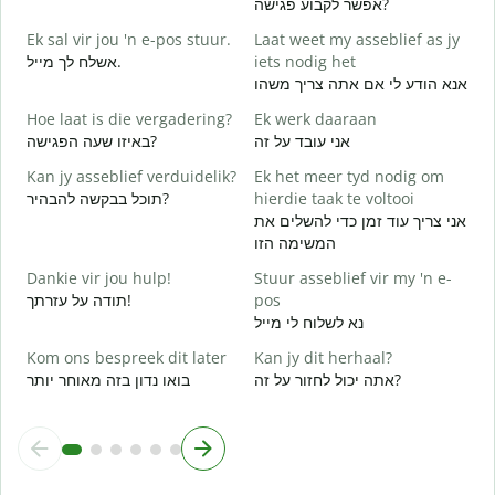
אפשר לקבוע פגישה?
G
Ek sal vir jou 'n e-pos stuur.
Laat weet my asseblief as jy
ב
אשלח לך מייל.
iets nodig het
J
אנא הודע לי אם אתה צריך משהו
ן
Hoe laat is die vergadering?
Ek werk daaraan
J
אני עובד על זה
באיזו שעה הפגישה?
א
Kan jy asseblief verduidelik?
Ek het meer tyd nodig om
T
תוכל בבקשה להבהיר?
hierdie taak te voltooi
ת
אני צריך עוד זמן כדי להשלים את
המשימה הזו
W
Dankie vir jou hulp!
Stuur asseblief vir my 'n e-
תודה על עזרתך!
pos
נא לשלוח לי מייל
Kom ons bespreek dit later
Kan jy dit herhaal?
אתה יכול לחזור על זה?
בואו נדון בזה מאוחר יותר