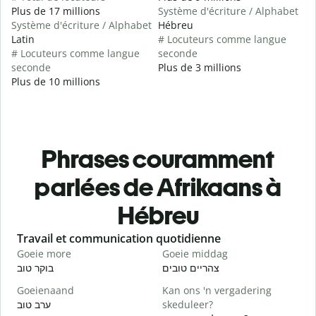
Plus de 17 millions
Système d'écriture / Alphabet
Système d'écriture / Alphabet
Hébreu
Latin
# Locuteurs comme langue
# Locuteurs comme langue
seconde
seconde
Plus de 3 millions
Plus de 10 millions
Phrases couramment
parlées de Afrikaans à
Hébreu
Slide 1 of 6
Travail et communication quotidienne
S
Goeie more
Goeie middag
H
י
צהריים טובים
בוקר טוב
Goeienaand
Kan ons 'n vergadering
M
ערב טוב
skeduleer?
א