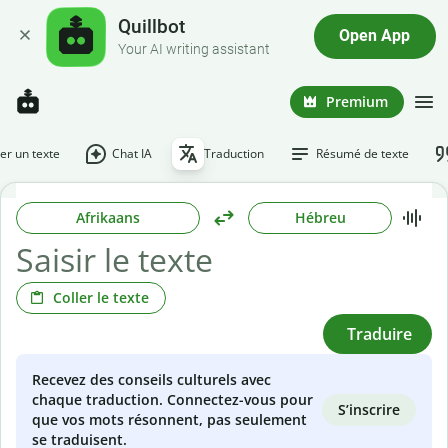
Quillbot
Open App
Your AI writing assistant
Premium
r un texte
Chat IA
Traduction
Résumé de texte
Afrikaans
Hébreu
Coller le texte
Traduire
Recevez des conseils culturels avec
chaque traduction. Connectez-vous pour
S’inscrire
que vos mots résonnent, pas seulement
se traduisent.