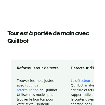
Tout est à portée de main avec
Quillbot
Reformulateur de texte
Détecteur d'IA
Trouvez les mots justes
Le
détecteur d'IA
de
avec
l'outil de
Quillbot analyse votr
reformulation
de Quillbot.
écriture et fournit un
Utilisez nos modes pour
rapport
utile et détail
trouver le bon ton pour
le contenu généré
par
votre texte : soutenu,
et affiné par l'IA dans