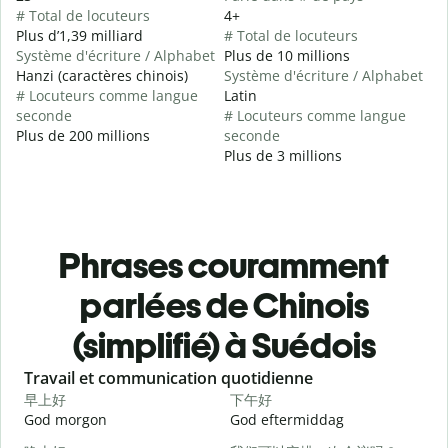
# Total de locuteurs
4+
Plus d’1,39 milliard
# Total de locuteurs
Système d'écriture / Alphabet
Plus de 10 millions
Hanzi (caractères chinois)
Système d'écriture / Alphabet
# Locuteurs comme langue
Latin
seconde
# Locuteurs comme langue
Plus de 200 millions
seconde
Plus de 3 millions
Phrases couramment
parlées de Chinois
(simplifié) à Suédois
Slide 1 of 6
Travail et communication quotidienne
S
早上好
下午好
God morgon
God eftermiddag
H