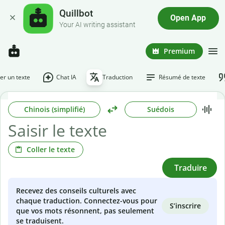
Quillbot
Open App
Your AI writing assistant
Premium
r un texte
Chat IA
Traduction
Résumé de texte
Chinois (simplifié)
Suédois
Coller le texte
Traduire
Recevez des conseils culturels avec
chaque traduction. Connectez-vous pour
S’inscrire
que vos mots résonnent, pas seulement
se traduisent.