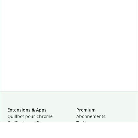
Extensions & Apps
Premium
Quillbot pour Chrome
Abonnements
Quillbot pour Edge
Tarifs
Quillbot pour Safari
Pour les entreprises
Quillbot pour Android
Affiliation