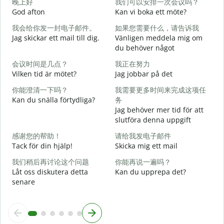
晚上好
我们可以安排一次会议吗？
God afton
Kan vi boka ett möte?
J
我会给你发一封电子邮件。
如果您需要什么，请告诉我
Jag skickar ett mail till dig.
Vänligen meddela mig om
G
du behöver något
会议时间是几点？
我正在努力
D
Vilken tid är mötet?
Jag jobbar på det
你能澄清一下吗？
我需要更多时间来完成这项任
J
Kan du snälla förtydliga?
务
Jag behöver mer tid för att
A
slutföra denna uppgift
感谢您的帮助！
请给我发电子邮件
V
Tack för din hjälp!
Skicka mig ett mail
我们稍后再讨论这个问题
你能再说一遍吗？
Låt oss diskutera detta
Kan du upprepa det?
senare