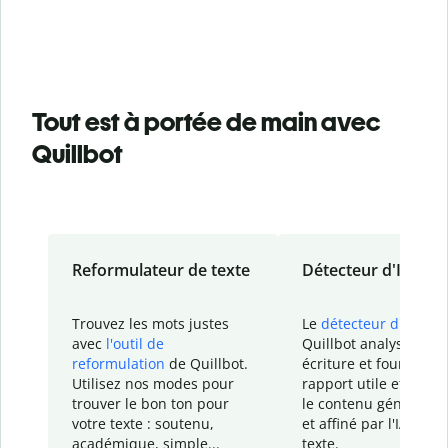
Tout est à portée de main avec
Quillbot
Reformulateur de texte
Détecteur d'IA
Trouvez les mots justes
Le
détecteur d'IA
de
avec
l'outil de
Quillbot analyse votr
reformulation
de Quillbot.
écriture et fournit un
Utilisez nos modes pour
rapport
utile et détail
trouver le bon ton pour
le contenu généré
par
votre texte : soutenu,
et affiné par l'IA dans
académique, simple...
texte.