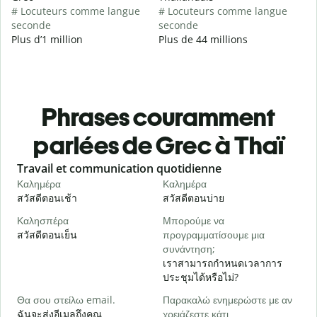
# Locuteurs comme langue
# Locuteurs comme langue
seconde
seconde
Plus d’1 million
Plus de 44 millions
Phrases couramment
parlées de Grec à Thaï
Slide 1 of 6
Travail et communication quotidienne
S
Καλημέρα
Καλημέρα
Γ
สวัสดีตอนเช้า
สวัสดีตอนบ่าย
ส
Καλησπέρα
Μπορούμε να
Τ
สวัสดีตอนเย็น
προγραμματίσουμε μια
ฉ
συνάντηση;
Κ
เราสามารถกำหนดเวลาการ
ส
ประชุมได้หรือไม่?
Κ
Θα σου στείλω email.
Παρακαλώ ενημερώστε με αν
ด
ฉันจะส่งอีเมลถึงคุณ
χρειάζεστε κάτι