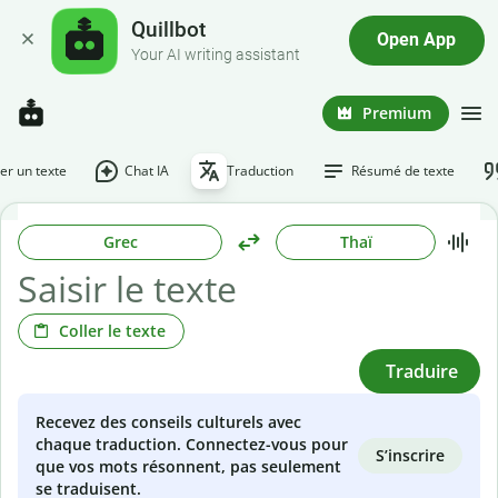
Quillbot
Open App
Your AI writing assistant
Premium
r un texte
Chat IA
Traduction
Résumé de texte
Grec
Thaï
Coller le texte
Traduire
Recevez des conseils culturels avec
chaque traduction. Connectez-vous pour
S’inscrire
que vos mots résonnent, pas seulement
se traduisent.