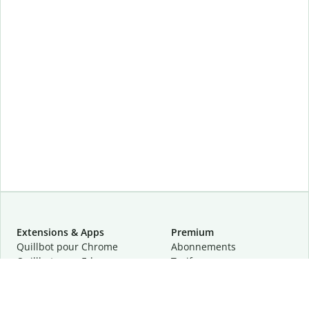
Extensions & Apps
Premium
Quillbot pour Chrome
Abonnements
Quillbot pour Edge
Tarifs
Quillbot pour Safari
Pour les entreprises
Quillbot pour Android
Affiliation
Quillbot
pour
iOS
Demander une démo