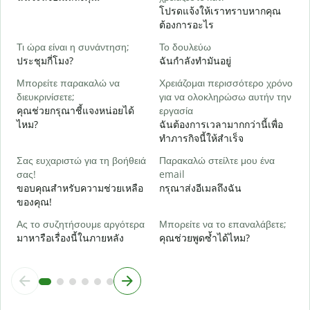
โปรดแจ้งให้เราทราบหากคุณ
Ν
ต้องการอะไร
ใ
Τι ώρα είναι η συνάντηση;
Το δουλεύω
Α
ประชุมกี่โมง?
ฉันกำลังทำมันอยู่
ล
Μπορείτε παρακαλώ να
Χρειάζομαι περισσότερο χρόνο
Π
διευκρινίσετε;
για να ολοκληρώσω αυτήν την
ξ
คุณช่วยกรุณาชี้แจงหน่อยได้
εργασία
โ
ไหม?
ฉันต้องการเวลามากกว่านี้เพื่อ
ทำภารกิจนี้ให้สำเร็จ
Σας ευχαριστώ για τη βοήθειά
Παρακαλώ στείλτε μου ένα
σας!
email
ขอบคุณสำหรับความช่วยเหลือ
กรุณาส่งอีเมลถึงฉัน
ของคุณ!
Ας το συζητήσουμε αργότερα
Μπορείτε να το επαναλάβετε;
มาหารือเรื่องนี้ในภายหลัง
คุณช่วยพูดซ้ำได้ไหม?