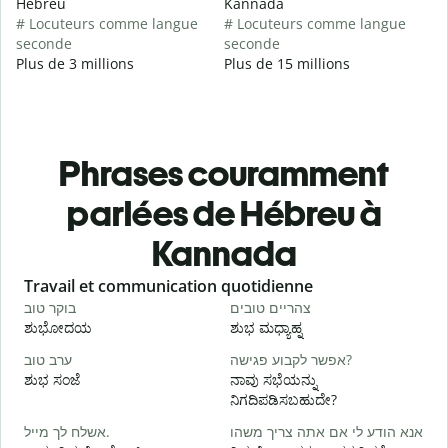
Hébreu
Kannada
# Locuteurs comme langue
# Locuteurs comme langue
seconde
seconde
Plus de 3 millions
Plus de 15 millions
Phrases couramment
parlées de Hébreu à
Kannada
Slide 1 of 6
Travail et communication quotidienne
S
י
צהריים טובים
בוקר טוב
ಶುಭೋದಯ
ಶುಭ ಮಧ್ಯಾಹ್ನ
א
אפשר לקבוע פגישה?
ערב טוב
ಶುಭ ಸಂಜೆ
ನಾವು ಸಭೆಯನ್ನು
ನ
ನಿಗದಿಪಡಿಸಬಹುದೇ?
ב
אנא הודע לי אם אתה צריך משהו
אשלח לך מייל.