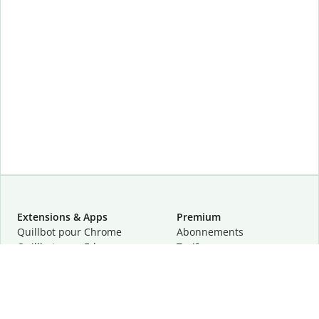
Extensions & Apps
Premium
Quillbot pour Chrome
Abonnements
Quillbot pour Edge
Tarifs
Quillbot pour Safari
Pour les entreprises
Quillbot pour Android
Affiliation
Quillbot
pour
iOS
Demander une démo
Quillbot pour Windows