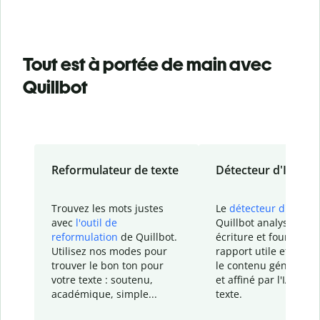
Tout est à portée de main avec
Quillbot
Reformulateur de texte
Détecteur d'IA
Trouvez les mots justes
Le
détecteur d'IA
de
avec
l'outil de
Quillbot analyse votr
reformulation
de Quillbot.
écriture et fournit un
Utilisez nos modes pour
rapport
utile et détail
trouver le bon ton pour
le contenu généré
par
votre texte : soutenu,
et affiné par l'IA dans
académique, simple...
texte.