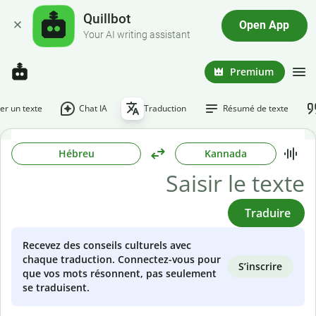
Quillbot
Open App
Your AI writing assistant
Premium
r un texte
Chat IA
Traduction
Résumé de texte
Hébreu
Kannada
Traduire
Recevez des conseils culturels avec
chaque traduction. Connectez-vous pour
S’inscrire
que vos mots résonnent, pas seulement
se traduisent.