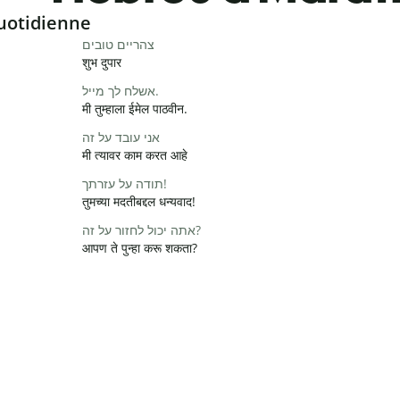
uotidienne
צהריים טובים
शुभ दुपार
אשלח לך מייל.
मी तुम्हाला ईमेल पाठवीन.
אני עובד על זה
मी त्यावर काम करत आहे
תודה על עזרתך!
तुमच्या मदतीबद्दल धन्यवाद!
אתה יכול לחזור על זה?
आपण ते पुन्हा करू शकता?