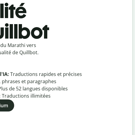
ité
illbot
 du Marathi vers
lité de Quillbot.
l'IA:
Traductions rapides et précises
, phrases et paragraphes
Plus de
52
langues disponibles
:
Traductions illimitées
mium