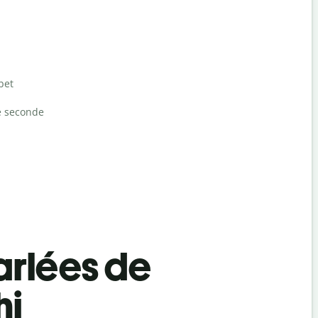
bet
e seconde
rlées de
hi