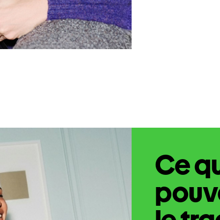
Ce q
pouve
le tr