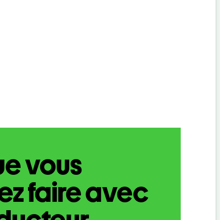
ue vous
z faire avec
aducteur