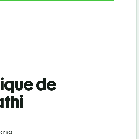
tique de
thi
yenne)