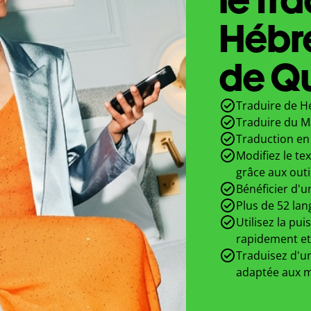
Hébr
de Qu
Traduire de H
Traduire du M
Traduction en 
Modifiez le te
grâce aux outi
Bénéficier d'u
Plus de 52 lan
Utilisez la pui
rapidement et
Traduisez d'un
adaptée aux m