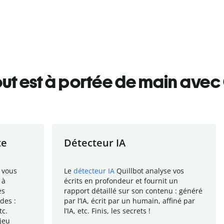
ut est à portée de main avec 
te
Détecteur IA
 vous
Le
détecteur IA
Quillbot analyse vos
 à
écrits en profondeur et fournit un
es
rapport
détaillé sur son contenu : généré
des :
par l
’
IA, écrit par un humain, affiné par
tc.
l
’
IA, etc. Finis, les secrets !
jeu