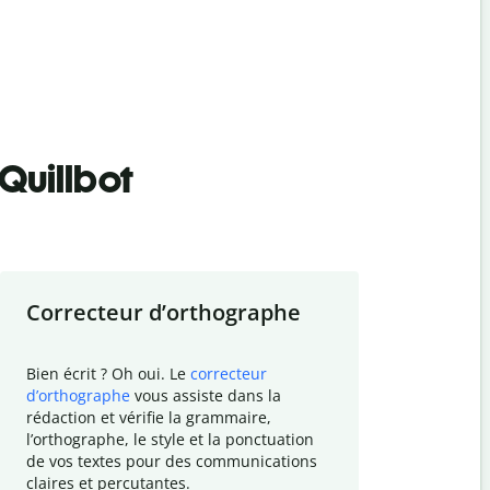
Quillbot
Correcteur d
’
orthographe
Résumer
Bien écrit ? Oh oui. Le
correcteur
Besoin de r
d
’
orthographe
vous assiste dans la
simplifier v
rédaction et vérifie la grammaire,
vos travaux
l
’
orthographe, le style et la ponctuation
résumé de t
de vos textes pour des communications
tâche et vo
claires et percutantes.
claire des 