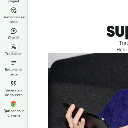
plagiat
Humaniser un
su
texte
Chat IA
Tra
Hébre
Traduction
Résumé de
texte
Générateur
de sources
Quillbot pour
Chrome