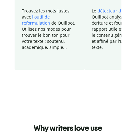
Trouvez les mots justes
Le
détecteur d'IA
de
avec
l'outil de
Quillbot analyse votr
reformulation
de Quillbot.
écriture et fournit un
Utilisez nos modes pour
rapport
utile et détail
trouver le bon ton pour
le contenu généré
par
votre texte : soutenu,
et affiné par l'IA dans
académique, simple...
texte.
Why writers love use