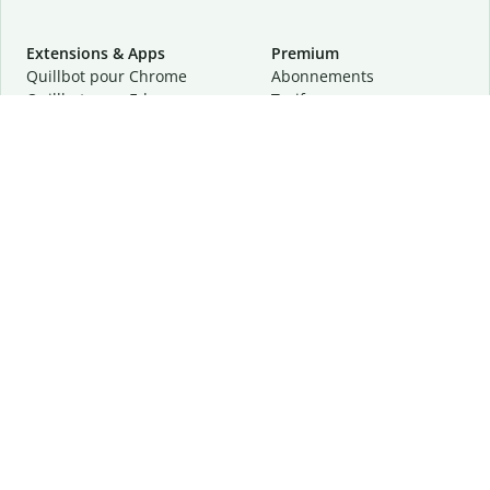
Extensions & Apps
Premium
Quillbot pour Chrome
Abonnements
Quillbot pour Edge
Tarifs
Quillbot pour Safari
Pour les entreprises
Quillbot pour Android
Affiliation
Quillbot
pour
iOS
Demander une démo
Quillbot pour Windows
Quillbot pour macOS
Quillbot pour Word
Outils
Entreprise
Outils de rédaction
À propos
Correction linguistique
Confidentialité
Citation et originalité
Carrière
Outils d'IA
Centre d'aide
Outils PDF
Contactez-nous
Outils d'image
Ressources
Autres outils
Outils PDF