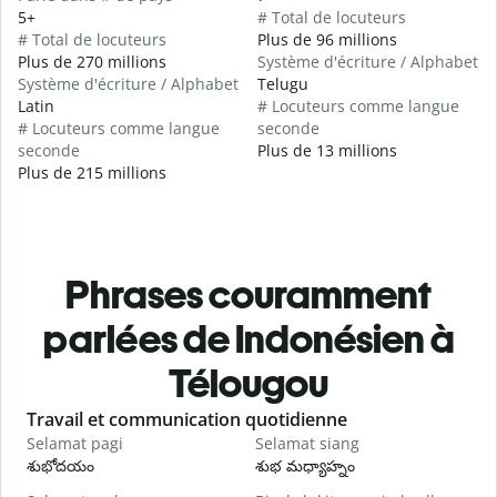
5+
# Total de locuteurs
# Total de locuteurs
Plus de 96 millions
Plus de 270 millions
Système d'écriture / Alphabet
Système d'écriture / Alphabet
Telugu
Latin
# Locuteurs comme langue
# Locuteurs comme langue
seconde
seconde
Plus de 13 millions
Plus de 215 millions
Phrases couramment
parlées de Indonésien à
Télougou
Slide 1 of 6
Travail et communication quotidienne
S
Selamat pagi
Selamat siang
H
శుభోదయం
శుభ మధ్యాహ్నం
హ