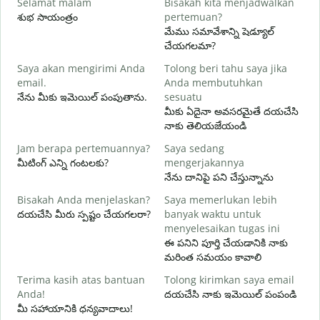
Selamat malam
Bisakah kita menjadwalkan
N
శుభ సాయంత్రం
pertemuan?
న
మేము సమావేశాన్ని షెడ్యూల్
S
చేయగలమా?
Saya akan mengirimi Anda
Tolong beri tahu saya jika
శ
email.
Anda membutuhkan
T
నేను మీకు ఇమెయిల్ పంపుతాను.
sesuatu
మ
మీకు ఏదైనా అవసరమైతే దయచేసి
నాకు తెలియజేయండి
Y
అ
Jam berapa pertemuannya?
Saya sedang
మీటింగ్ ఎన్ని గంటలకు?
mengerjakannya
S
నేను దానిపై పని చేస్తున్నాను
వ
Bisakah Anda menjelaskan?
Saya memerlukan lebih
దయచేసి మీరు స్పష్టం చేయగలరా?
banyak waktu untuk
D
menyelesaikan tugas ini
స
ఈ పనిని పూర్తి చేయడానికి నాకు
మరింత సమయం కావాలి
Terima kasih atas bantuan
Tolong kirimkan saya email
Anda!
దయచేసి నాకు ఇమెయిల్ పంపండి
మీ సహాయానికి ధన్యవాదాలు!