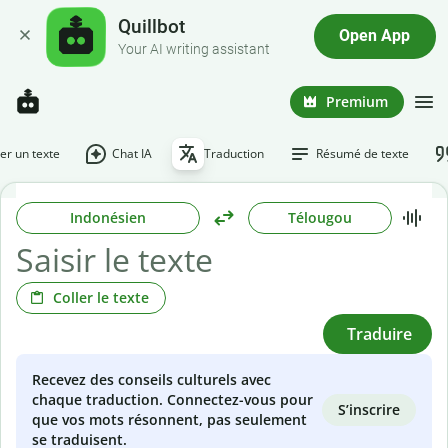
Quillbot
Open App
Your AI writing assistant
Premium
r un texte
Chat IA
Traduction
Résumé de texte
Indonésien
Télougou
Coller le texte
Traduire
Recevez des conseils culturels avec
chaque traduction. Connectez-vous pour
S’inscrire
que vos mots résonnent, pas seulement
se traduisent.